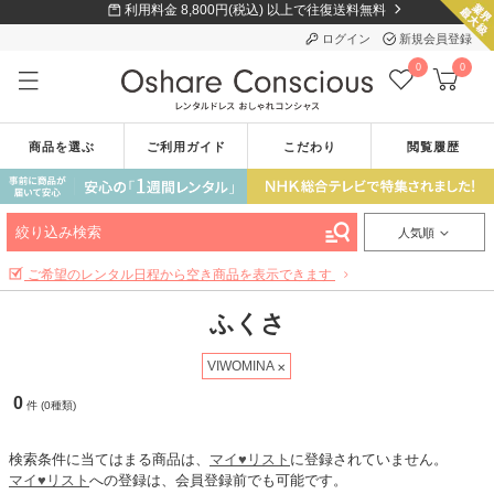
利用料金 8,800円(税込) 以上で往復送料無料
ログイン
新規会員登録
0
0
商品を選ぶ
ご利用ガイド
こだわり
閲覧履歴
絞り込み検索
人気順
ご希望のレンタル日程から空き商品を表示できます
ふくさ
VIWOMINA
0
件 (0種類)
検索条件に当てはまる商品は、
マイ♥リスト
に登録されていません。
マイ♥リスト
への登録は、会員登録前でも可能です。