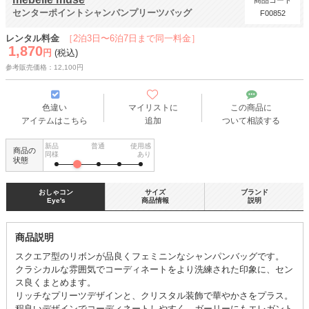
商品コード
センターポイントシャンパンプリーツバッグ
F00852
レンタル料金
［2泊3日〜6泊7日まで同一料金］
1,870
円
(税込)
参考販売価格：12,100円
色違い
マイリストに
この商品に
アイテムはこちら
追加
ついて相談する
新品
普通
使用感
商品の
同様
あり
状態
おしゃコン
サイズ
ブランド
Eye's
商品情報
説明
商品説明
スクエア型のリボンが品良くフェミニンなシャンパンバッグです。
クラシカルな雰囲気でコーディネートをより洗練された印象に、セン
ス良くまとめます。
リッチなプリーツデザインと、クリスタル装飾で華やかさをプラス。
程良いデザインでコーディネートしやすく、ガーリーにもエレガント