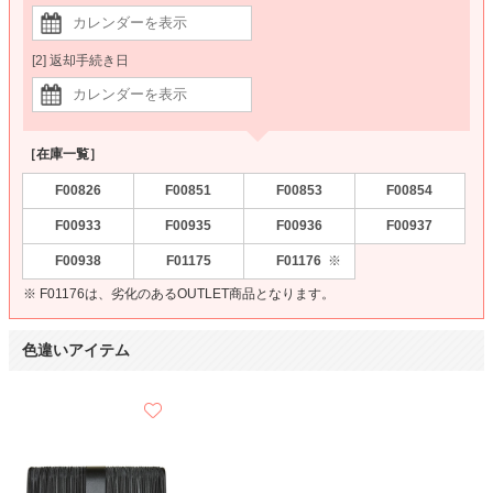
[2] 返却手続き日
［在庫一覧］
F00826
F00851
F00853
F00854
F00933
F00935
F00936
F00937
F00938
F01175
F01176
※
※ F01176は、劣化のあるOUTLET商品となります。
色違いアイテム