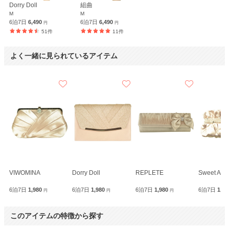
Dorry Doll
組曲
M
M
6泊7日
6,490
6泊7日
6,490
円
円
51件
11件
よく一緒に見られているアイテム
VIWOMINA
Dorry Doll
REPLETE
Sweet As
6泊7日
1,980
6泊7日
1,980
6泊7日
1,980
6泊7日
1,9
円
円
円
このアイテムの特徴から探す