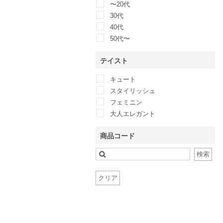
〜20代
Callarus
30代
Calvin Klein
40代
CAPRICIEUX LE’MAGE
50代〜
CELFORD
CLANE
テイスト
Clear Impression
キュート
COCCOLUSSI 東京ソワール
スタイリッシュ
COLLAGE GALLARDAGALANTE
フェミニン
CORTES WORKS
大人エレガント
COUP DE CHANCE
Couture Brooch
商品コード
CROON A SONG
D&G
検索
Dalliance Kelly
Dear Princess
クリア
DELLISE NOIR
Demi-Luxe BEAMS
DIAGRAM
Discoat