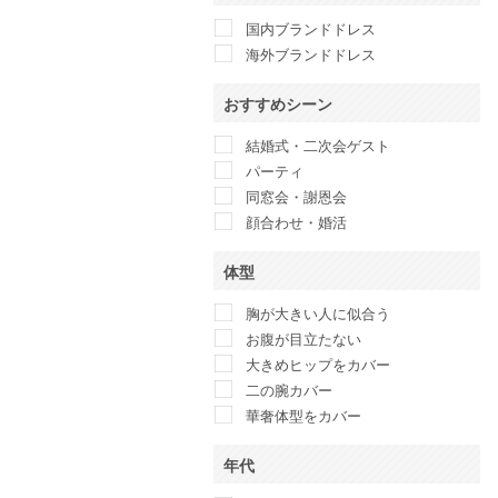
anatelier
国内ブランドドレス
ANAYI
海外ブランドドレス
And Couture
ANDRESD
おすすめシーン
Another Edition
anuans
結婚式・二次会ゲスト
anySiS
パーティ
Apploberry 東京ソワール
同窓会・謝恩会
Apuweiser-riche
顔合わせ・婚活
ARMANI COLLEZIONI
体型
ASHILL
atlo
胸が大きい人に似合う
Attirantore
お腹が目立たない
BANANA REPUBLIC
大きめヒップをカバー
BCBG maxazria
二の腕カバー
BEAMS LIGHTS
華奢体型をカバー
BEAUTY&YOUTH UNITED
ARROWS
年代
Belle current 東京イギン
belle raffine