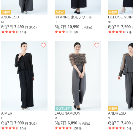
ANDRESD
RIFANNE 東京ソワール
DELLISE NOIR
M
LL
3L
6泊7日
7,490
6泊7日
10,990
6泊7日
7,590
円 (税込)
円 (税込)
14件
1件
2件
AIMER
LAGUNAMOON
ANDRESD
L
M
S
6泊7日
7,990
6泊7日
6,890
6泊7日
7,490
円 (税込)
円 (税込)
95件
158件
5件