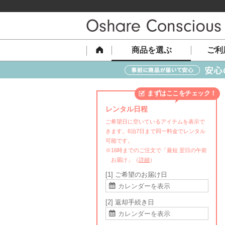
商品を選ぶ
ご利
まずはここをチェック！
レンタル日程
ご希望日に空いているアイテムを表示で
きます。6泊7日まで同一料金でレンタル
可能です。
※16時までのご注文で「最短 翌日の午前
お届け」（
詳細
）
[1] ご希望のお届け日
[2] 返却手続き日