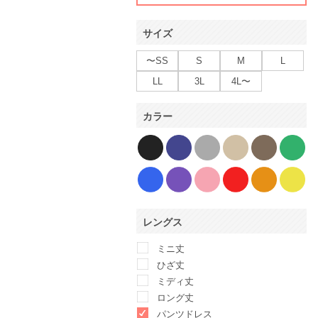
サイズ
〜SS
S
M
L
LL
3L
4L〜
カラー
レングス
ミニ丈
ひざ丈
ミディ丈
ロング丈
パンツドレス