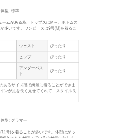
丈 :
くるぶしより下
使用シーン :
会社の
結婚式
／体型: 標準
使用時期 :
7月
使用地域 :
東京都
ュームがある為、トップスはM～、ボトムス
が多いです。ワンピースは9号(M)を着るこ
。
ウェスト
ぴったり
ヒップ
ぴったり
metoi
アンダーバス
ぴったり
ト
のあるサイズ感で綺麗に着ることができま
【
A09316
】を使用
インが足を長く見せてくれて、スタイル良
サイズ :
ぴったり
丈 :
くるぶし
使用シーン :
会社の
結婚式
使用時期 :
7月
m／体型: グラマー
使用地域 :
佐賀県
(11号)を着ることが多いです。体型はがっ
肩幅と太ももが張っているのが気になりま