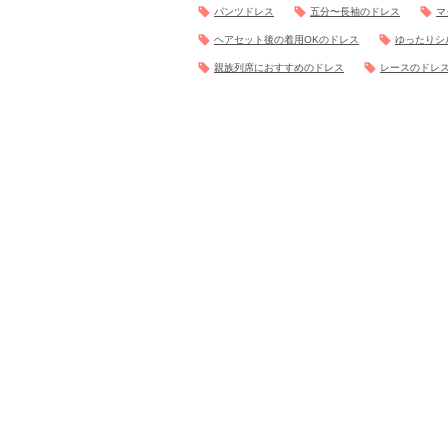
パンツドレス
五分〜長袖のドレス
マ
ヘアセット後の着用OKのドレス
ゆったりシ
親族列席におすすめのドレス
レースのドレ