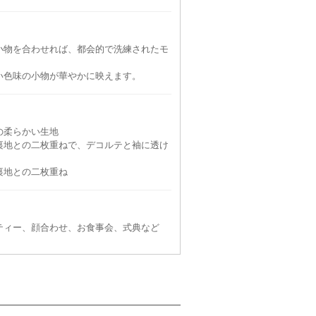
小物を合わせれば、都会的で洗練されたモ
い色味の小物が華やかに映えます。
の柔らかい生地
裏地との二枚重ねで、デコルテと袖に透け
裏地との二枚重ね
ティー、顔合わせ、お食事会、式典など