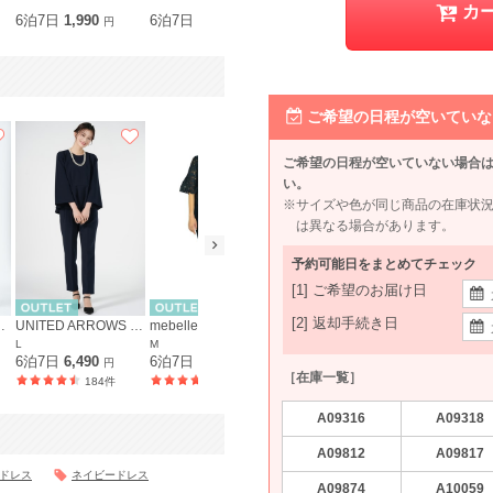
L〜LL
カ
6泊7日
1,990
6泊7日
890
6泊7日
2,290
6泊7日
2,0
円
円
円
ご希望の日程が空いていな
ご希望の日程が空いていない場合
い。
※サイズや色が同じ商品の在庫状
は異なる場合があります。
予約可能日をまとめてチェック
[1] ご希望のお届け日
[2] 返却手続き日
ITED ARROWS
UNITED ARROWS green label relaxing
mebelle muse
La Cadence Premier 東京イギン
L
M
M
M
6泊7日
6,490
6泊7日
5,390
6泊7日
10,990
6泊7日
10,
円
円
円
［在庫一覧］
184件
144件
A09316
A09318
A09812
A09817
のドレス
ネイビードレス
A09874
A10059