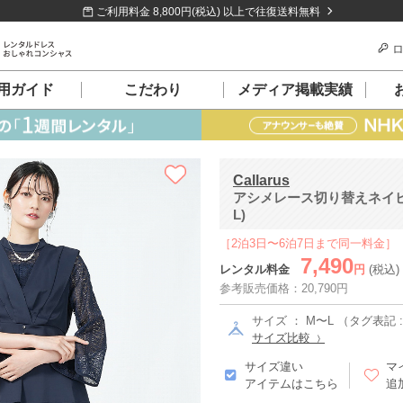
ご利用料金 8,800円(税込) 以上で往復送料無料
ロ
用ガイド
こだわり
メディア掲載実績
Callarus
アシメレース切り替えネイビ
L)
［2泊3日〜6泊7日まで同一料金］
7,490
レンタル料金
円
(税込)
参考販売価格：20,790円
サイズ ： M〜L （タグ表記 :
サイズ比較
サイズ違い
マ
アイテムはこちら
追