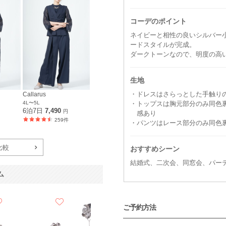
コーデのポイント
ネイビーと相性の良いシルバー
ードスタイルが完成。
ダークトーンなので、明度の高
生地
・ドレスはさらっとした手触り
Callarus
4L〜5L
・トップスは胸元部分のみ同色
6泊7日
7,490
円
感あり
259件
・パンツはレース部分のみ同色
比較
おすすめシーン
結婚式、二次会、同窓会、パー
ム
ご予約方法