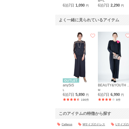
M〜L
6泊7日
1,090
6泊7日
2,290
円
円
よく一緒に見られているアイテム
anySiS
BEAUTY&YOUTH UN
L
M
6泊7日
5,890
6泊7日
6,990
円
円
196件
8件
このアイテムの特徴から探す
Callarus
Mサイズのドレス
Lサイズ