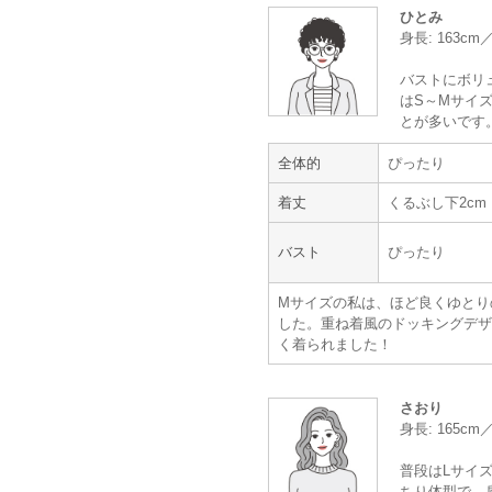
身長 :
165〜169cm
ひとみ
体重 :
50～54kg
身長: 163cm
体型 :
標準
バストにボリ
はS～Mサイズ
【一緒に注文した商品】
とが多いです
全体的
ぴったり
着丈
くるぶし下2cm
MAYGLOBE Veil
AIMER
バスト
ぴったり
ぴったり
Mサイズの私は、ほど良くゆとり
した。重ね着風のドッキングデザ
く着られました！
年齢 :
40代
後半
身長 :
160〜164cm
体重 :
50～54kg
さおり
体型 :
標準
身長: 165c
普段はLサイズ
イメージ通りでよかった。
ちり体型で、