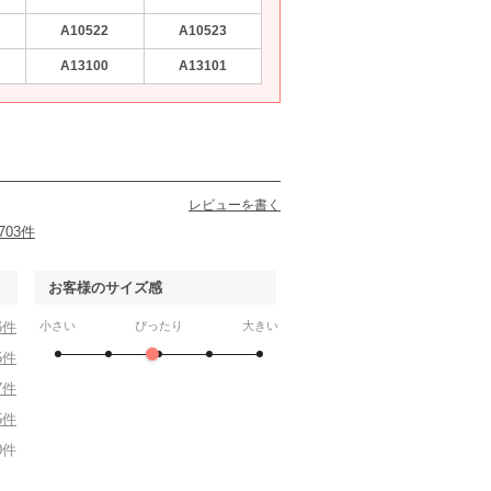
A10522
A10523
A13100
A13101
レビューを書く
703件
お客様のサイズ感
6件
小さい
ぴったり
大きい
5件
7件
5件
0件