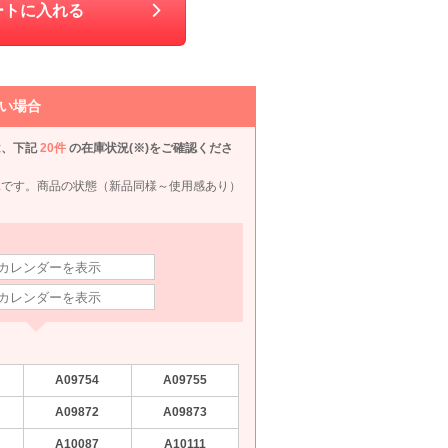
S〜M
LL
ートに入れる
90
6泊7日
2,290
6泊7日
2,090
6泊7日
2,290
6泊
円
円
円
円
い場合
は、下記
20件
の在庫状況(※)をご確認くださ
況です。商品の状態（新品同様～使用感あり）
RIFANNE 東京ソワール
Apploberry 東京ソワール
anySiS
Luceat
Herm
L
M〜L
L
L
990
6泊7日
9,990
6泊7日
5,390
6泊7日
6,490
6泊
円
円
円
円
1件
357件
85件
A09754
A09755
A09872
A09873
A10087
A10111