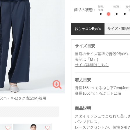
新品
普通
使
商品の状態：
同様
おしゃコン
Eye's
サイズ
・
商品
サイズ目安
当店のサイズ基準で普段9号(M)～
表記は「M」)
サイズ詳細はこちら
着丈目安
身長155cm:くるぶし下7cm(4
身長165cm:くるぶし下1cm
cm・M-L(タグ表記:M)着用
商品説明
スタイリッシュでこなれた美し
パンツドレス。
レースアクセントが、個性を引