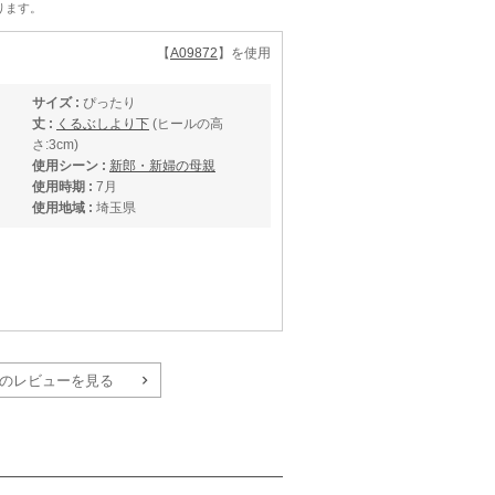
ります。
【
A09872
】を使用
サイズ :
ぴったり
丈 :
くるぶしより下
(ヒールの高
さ:3cm)
使用シーン :
新郎・新婦の母親
使用時期 :
7月
使用地域 :
埼玉県
のレビューを見る
【
A09873
】を使用
サイズ :
ぴったり