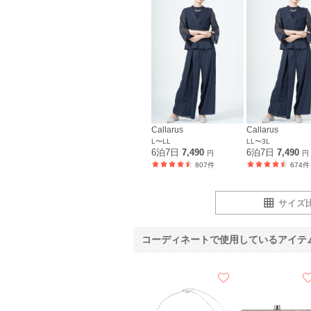
Callarus
Callarus
L〜LL
LL〜3L
6泊7日
7,490
6泊7日
7,490
円
円
807件
674件
サイズ
コーディネートで使用しているアイテ