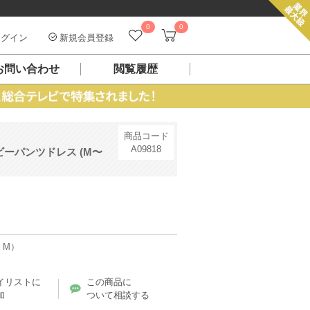
0
0
グイン
新規会員登録
お問い合わせ
閲覧履歴
商品コード
A09818
ーパンツドレス (M〜
 M）
イリストに
この商品に
加
ついて相談する