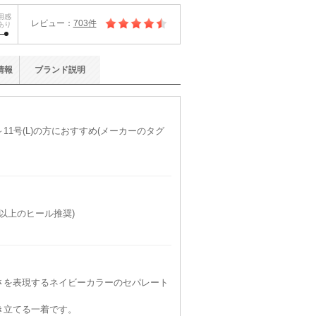
用感
レビュー：
703件
あり
情報
ブランド
説明
11号(L)の方におすすめ(メーカーのタグ
cm以上のヒール推奨)
さを表現するネイビーカラーのセパレート
き立てる一着です。