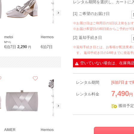
レンタル期間を選択し、カートに
[1] ご希望のお届け日
※お届け日はご利用日の1日以上前をお
※お届け希望日の80日前からご予約が可
metoi
Hermoso
[2] 返却手続き日
M〜L
6泊7日
2,290
6泊7日
890
※返却手続き日とは、お客様が配送業者
円
円
す。 返却手続き日の14時までに発送
空いていない場合は、在庫商
レンタル期間
[6泊7日まで
7,490
レンタル料金
円
獲得予定
AIMER
Hermoso
metoi
Dorry Doll