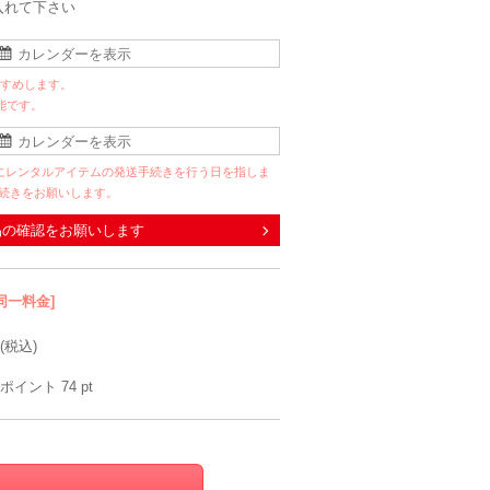
入れて下さい
すすめします。
能です。
にレンタルアイテムの発送手続きを行う日を指しま
手続きをお願いします。
品の確認をお願いします
同一料金]
(税込)
ポイント
74
pt
metoi
Dorry Doll
metoi
Herm