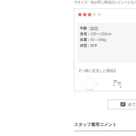
※サイズ・色が同じ商品のレビューとな
年齢 :
50代
身長 :
155〜159cm
体重 :
40～44kg
体型 :
標準
【一緒に注文した商品】
MAYGLOBE Veil
Hermoso luxe
全て
スタッフ着用コメント
年齢 :
30代
後半