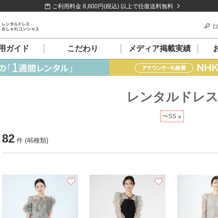
ご利用料金 8,800円(税込) 以上で往復送料無料
ロ
用ガイド
こだわり
メディア掲載実績
レンタルドレ
〜SS
82
件 (46種類)