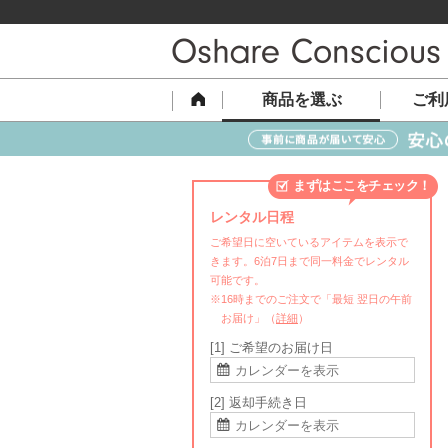
商品を選ぶ
ご利
まずはここをチェック！
レンタル日程
ご希望日に空いているアイテムを表示で
きます。6泊7日まで同一料金でレンタル
可能です。
※16時までのご注文で「最短 翌日の午前
お届け」（
詳細
）
[1] ご希望のお届け日
[2] 返却手続き日