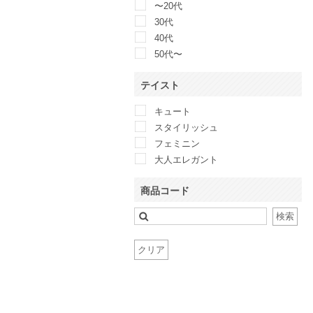
〜20代
Callarus
30代
Calvin Klein
40代
CAPRICIEUX LE’MAGE
50代〜
CELFORD
CLANE
テイスト
Clear Impression
キュート
COCCOLUSSI 東京ソワール
スタイリッシュ
COLLAGE GALLARDAGALANTE
フェミニン
CORTES WORKS
大人エレガント
COUP DE CHANCE
Couture Brooch
商品コード
CROON A SONG
D&G
検索
Dalliance Kelly
Dear Princess
クリア
DELLISE NOIR
Demi-Luxe BEAMS
DIAGRAM
Discoat