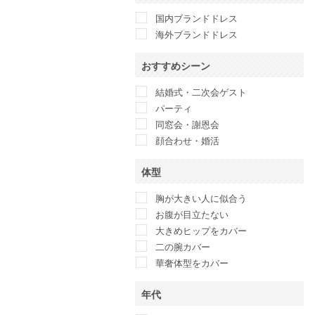
anatelier
国内ブランドドレス
ANAYI
海外ブランドドレス
And Couture
ANDRESD
おすすめシーン
Another Edition
anuans
結婚式・二次会ゲスト
anySiS
パーティ
Apploberry 東京ソワール
同窓会・謝恩会
Apuweiser-riche
顔合わせ・婚活
ARMANI COLLEZIONI
体型
ASHILL
atlo
胸が大きい人に似合う
Attirantore
お腹が目立たない
BANANA REPUBLIC
大きめヒップをカバー
BCBG maxazria
二の腕カバー
BEAMS LIGHTS
華奢体型をカバー
BEAUTY&YOUTH UNITED
ARROWS
年代
Belle current 東京イギン
belle raffine