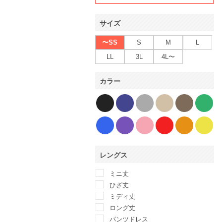
サイズ
〜SS
S
M
L
LL
3L
4L〜
カラー
レングス
ミニ丈
ひざ丈
ミディ丈
ロング丈
パンツドレス