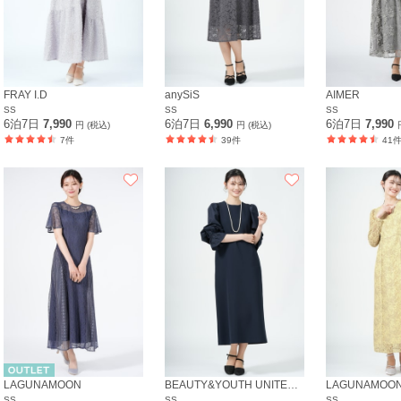
FRAY I.D
anySiS
AIMER
SS
SS
SS
6泊7日
7,990
6泊7日
6,990
6泊7日
7,990
円 (税込)
円 (税込)
7件
39件
41
LAGUNAMOON
BEAUTY&YOUTH UNITED ARROWS
LAGUNAMOO
SS
SS
SS