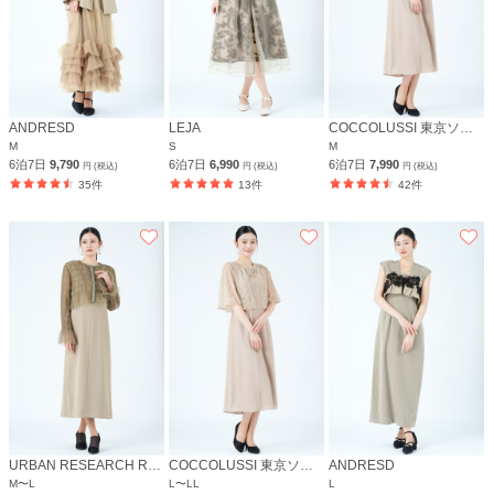
ANDRESD
LEJA
COCCOLUSSI 東京ソワール
M
S
M
6泊7日
9,790
6泊7日
6,990
6泊7日
7,990
円 (税込)
円 (税込)
円 (税込)
35件
13件
42件
URBAN RESEARCH ROSSO
COCCOLUSSI 東京ソワール
ANDRESD
M〜L
L〜LL
L