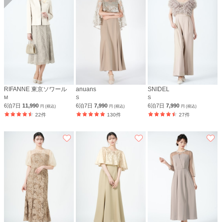
RIFANNE 東京ソワール
anuans
SNIDEL
M
S
S
6泊7日
11,990
6泊7日
7,990
6泊7日
7,990
円 (税込)
円 (税込)
円 (税込)
22件
130件
27件