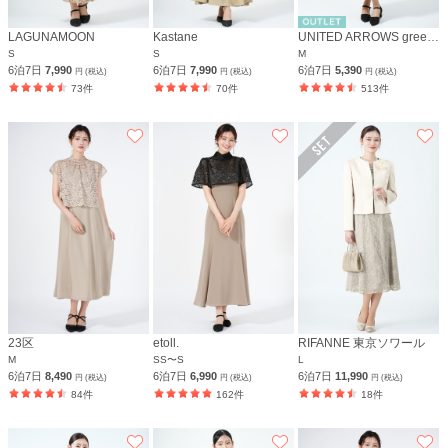
LAGUNAMOON
Kastane
UNITED ARROWS green label relaxing
S
S
M
6泊7日
7,990
6泊7日
7,990
6泊7日
5,390
円 (税込)
円 (税込)
円 (税込)
73件
70件
513件
23区
etoll.
RIFANNE 東京ソワール
M
SS〜S
L
6泊7日
8,490
6泊7日
6,990
6泊7日
11,990
円 (税込)
円 (税込)
円 (税込)
84件
162件
18件