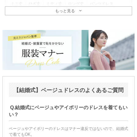
ミニ丈
ひざ丈
ミディ丈
ロング丈
パンツドレス
もっと見る
そで
ノースリーブ
ミニ袖〜半袖
五分〜長袖
ドレスタイプ
親族列席におすすめ
新郎新婦の母親向け
マダムドレス
ゆったりシルエット
マタニティドレス
授乳OK
ヘアセット後の着用OK
レース
シーン
結婚式・二次会ゲスト
パーティ
同窓会・謝恩会
【結婚式】ベージュドレスのよくあるご質問
顔合わせ・婚活
Q.結婚式にベージュやアイボリーのドレスを着てもい
年代
い？
〜20代
30代
40代
50代〜
ベージュやアイボリーのドレスはマナー違反ではないので、結婚式
で着てもOK。