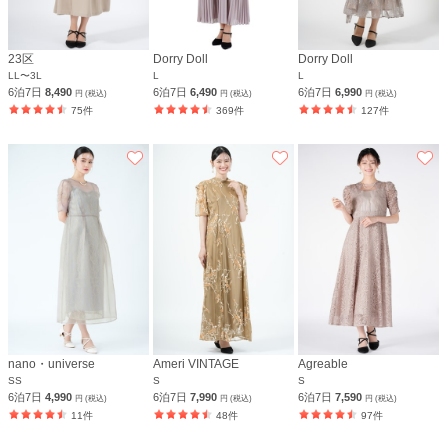
23区
Dorry Doll
Dorry Doll
LL〜3L
L
L
6泊7日
8,490
6泊7日
6,490
6泊7日
6,990
円 (税込)
円 (税込)
円 (税込)
75件
369件
127件
nano・universe
Ameri VINTAGE
Agreable
SS
S
S
6泊7日
4,990
6泊7日
7,990
6泊7日
7,590
円 (税込)
円 (税込)
円 (税込)
11件
48件
97件