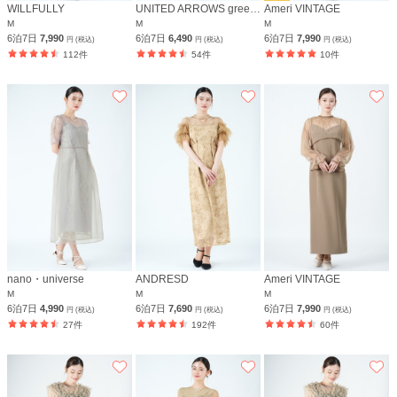
WILLFULLY
UNITED ARROWS green label relaxing
Ameri VINTAGE
M
M
M
6泊7日
7,990
6泊7日
6,490
6泊7日
7,990
円 (税込)
円 (税込)
円 (税込)
112件
54件
10件
nano・universe
ANDRESD
Ameri VINTAGE
M
M
M
6泊7日
4,990
6泊7日
7,690
6泊7日
7,990
円 (税込)
円 (税込)
円 (税込)
27件
192件
60件