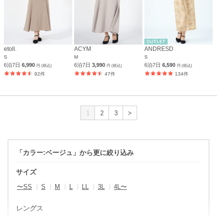
etoll.
ACYM
ANDRESD
S
M
S
6泊7日
6,990
6泊7日
3,990
6泊7日
6,590
円 (税込)
円 (税込)
円 (税込)
92件
47件
134件
1
2
3
>
「カラー:ベージュ」から更に絞り込み
サイズ
〜SS
S
M
L
LL
3L
4L〜
レングス