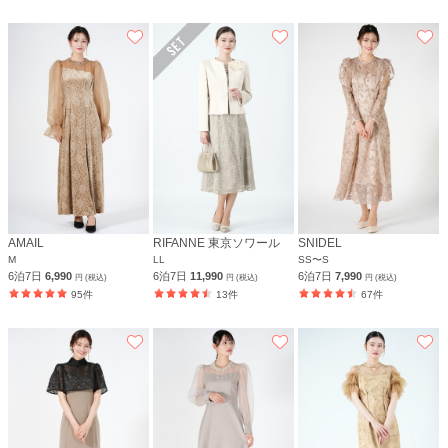
AMAIL
RIFANNE 東京ソワール
SNIDEL
M
LL
SS〜S
6泊7日
6,990
6泊7日
11,990
6泊7日
7,990
円 (税込)
円 (税込)
円 (税込)
95件
13件
67件