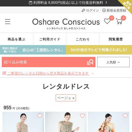
利用料金 8,800円(税込) 以上で往復送料無料
ログイン
新規会員登録
0
0
商品を選ぶ
ご利用ガイド
こだわり
閲覧履歴
絞り込み検索
人気順
ご希望のレンタル日程から空き商品を表示できます
レンタルドレス
ベージュ
955
件 (304種類)