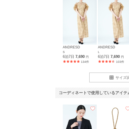
ANDRESD
ANDRESD
S
L
6泊7日
7,690
6泊7日
7,690
円
円
134件
103件
サイズ
コーディネートで使用しているアイテ