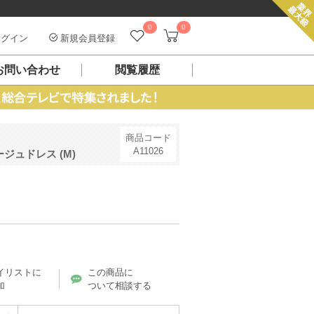
0
0
グイン
新規会員登録
お問い合わせ
閲覧履歴
商品コード
A11026
ュドレス (M)
）
イリストに
この商品に
加
ついて相談する