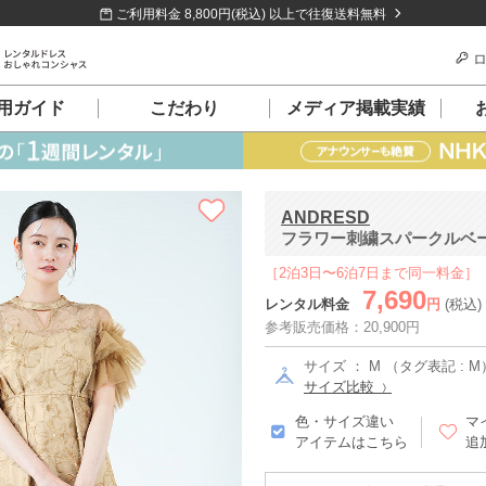
ご利用料金 8,800円(税込) 以上で往復送料無料
ロ
用ガイド
こだわり
メディア掲載実績
ANDRESD
フラワー刺繍スパークルベージ
［2泊3日〜6泊7日まで同一料金］
7,690
レンタル料金
円
(税込)
参考販売価格：20,900円
サイズ ： M （タグ表記 : M
サイズ比較
色・サイズ違い
マ
アイテムはこちら
追