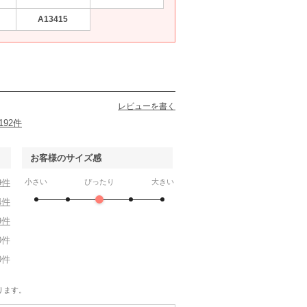
A13415
レビューを書く
192件
お客様のサイズ感
9件
小さい
ぴったり
大きい
4件
9件
0件
0件
ります。