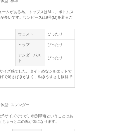
／体型: 標準
ュームがある為、トップスはM～、ボトムス
が多いです。ワンピースは9号(M)を着るこ
。
ウェスト
ぴったり
metoi
ヒップ
ぴったり
【
A13414
】を使用
アンダーバス
ぴったり
ト
サイズ :
ぴったり
サイズ感でした。タイトめなシルエットで
丈 :
ひざより下
げで足さばきがよく、動きやすさも抜群で
使用シーン :
友人の
結婚式
使用時期 :
7月
使用地域 :
東京都
m／体型: スレンダー
はSサイズですが、特別華奢ということはあ
近ちょっと二の腕が気になります。