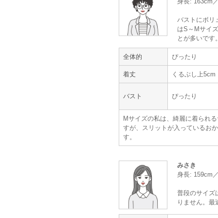
身長: 163cm
【一緒に注文した商品】
バストにボリ
はS～Mサイズ
とが多いです
全体的
ぴったり
LE'RURE
Agreable
着丈
くるぶし上5cm
バスト
ぴったり
年齢 :
30代
前半
Mサイズの私は、綺麗に着られる
身長 :
155〜159cm
すが、スリットが入っているおか
体重 :
50～54kg
す。
体型 :
ややぽっちゃり
みさき
【一緒に注文した商品】
身長: 159c
普段のサイズ
りません。最
LE'RURE
ヌーブラ