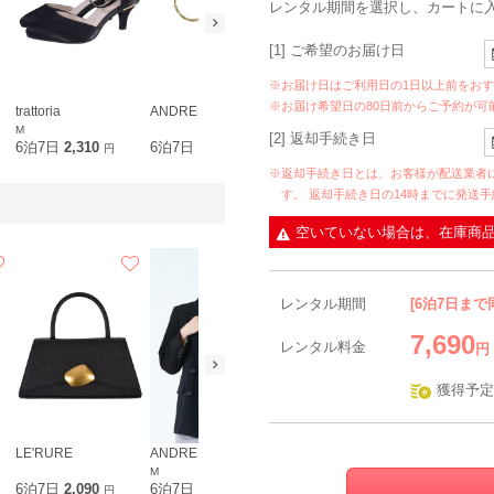
レンタル期間を選択し、カートに
[1] ご希望のお届け日
※お届け日はご利用日の1日以上前をお
※お届け希望日の80日前からご予約が可
trattoria
ANDRESD
M
[2] 返却手続き日
6泊7日
2,310
6泊7日
890
円
円
※返却手続き日とは、お客様が配送業者
す。 返却手続き日の14時までに発送
空いていない場合は、在庫商
レンタル期間
[6泊7日まで
7,690
レンタル料金
円
獲得予定
LE'RURE
ANDRESD
ANDRESD
trattoria
M
M
6泊7日
2,090
6泊7日
2,190
6泊7日
890
6泊7日
2,3
円
円
円