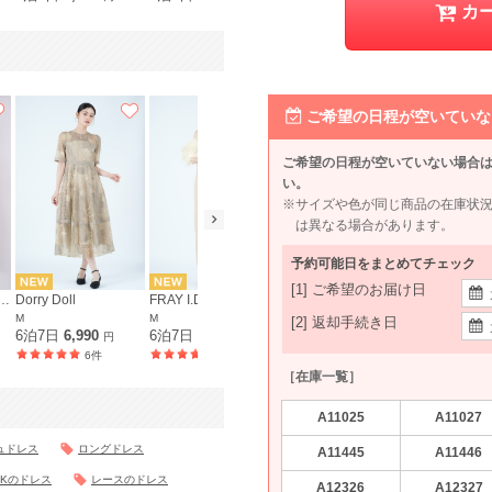
カ
ご希望の日程が空いていな
ご希望の日程が空いていない場合
い。
※サイズや色が同じ商品の在庫状
は異なる場合があります。
予約可能日をまとめてチェック
[1] ご希望のお届け日
N RESEARCH ROSSO
Dorry Doll
FRAY I.D
URBAN RESEARCH ROSSO
LAGUNAM
M
M
M〜L
M
[2] 返却手続き日
6泊7日
6,990
6泊7日
7,990
6泊7日
7,990
6泊7日
7,9
円
円
円
6件
1件
98件
［在庫一覧］
A11025
A11027
ュドレス
ロングドレス
A11445
A11446
Kのドレス
レースのドレス
A12326
A12327