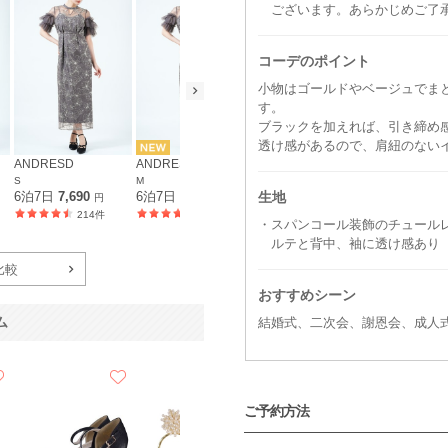
ございます。あらかじめご了
コーデのポイント
小物はゴールドやベージュでま
す。
ブラックを加えれば、引き締め
透け感があるので、肩紐のない
ANDRESD
ANDRESD
ANDRESD
ANDRESD
S
M
L
S
生地
6泊7日
7,690
6泊7日
7,690
6泊7日
7,690
6泊7日
7,6
円
円
円
214件
337件
207件
・スパンコール装飾のチュール
ルテと背中、袖に透け感あり
比較
おすすめシーン
結婚式、二次会、謝恩会、成人
ム
ご予約方法