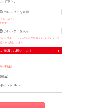
入れて下さい
すすめします。
能です。
にレンタルアイテムの発送手続きを行う日を指しま
手続きをお願いします。
品の確認をお願いします
同一料金]
(税込)
ポイント
76
pt
metoi
LE'RURE
metoi
Dorr
L
M
10
6泊7日
2,290
6泊7日
2,090
6泊7日
2,290
6泊
円
円
円
円