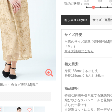
新品
普通
使
商品の状態：
同様
おしゃコン
Eye's
サイズ
・
商品
サイズ目安
当店のサイズ基準で普段9号(M
「M」)
サイズ詳細はこちら
着丈目安
身長155cm:くるぶし丈
身長165cm:くるぶし上6cm
6cm・M(タグ表記:M)着用
商品説明
特別な瞬間を引き立てる魅惑的
煌びやかなスパンコールと花柄
求した一着です。
※製造ロットにより、同一デザ