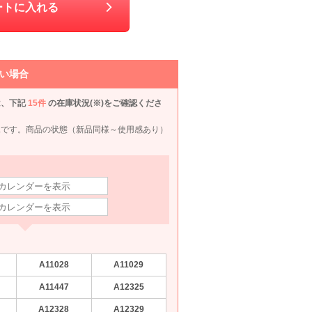
ートに入れる
い場合
は、下記
15件
の在庫状況(※)をご確認くださ
況です。商品の状態（新品同様～使用感あり）
OON
SNIDEL
Ameri VINTAGE
Dorry Doll
etoll.
M
M
M
M
90
6泊7日
7,590
6泊7日
6,890
6泊7日
6,990
6泊
円
円
円
円
106件
1件
55件
128件
A11028
A11029
A11447
A12325
A12328
A12329