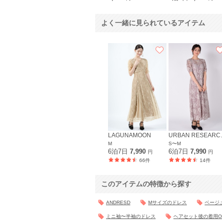
よく一緒に見られているアイテム
LAGUNAMOON
URBA
M
S〜M
6泊7日
7,990
6泊7日
7,990
円
円
66件
14件
このアイテムの特徴から探す
ANDRESD
Mサイズのドレス
ベージ
ミニ袖〜半袖のドレス
ヘアセット後の着用O