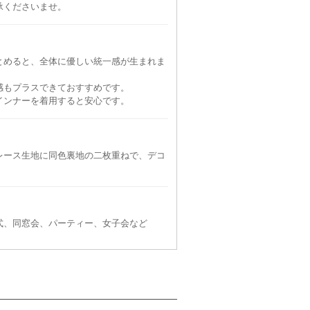
承くださいませ。
とめると、全体に優しい統一感が生まれま
感もプラスできておすすめです。
インナーを着用すると安心です。
ANDRESD
ANDRESD
M
L
90
6泊7日
7,690
6泊7日
7,690
円
円
円
62件
108件
58件
レース生地に同色裏地の二枚重ねで、デコ
式、同窓会、パーティー、女子会など