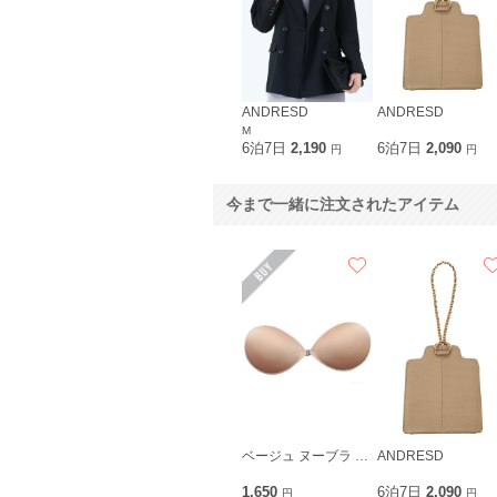
ANDRESD
ANDRESD
M
6泊7日
2,190
6泊7日
2,090
円
円
今まで一緒に注文されたアイテム
ベージュ ヌーブラ 超軽量メリーブラ
ANDRESD
1,650
6泊7日
2,090
円
円