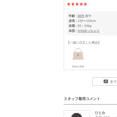
年齢 :
30代
後半
身長 :
150〜154cm
体重 :
50～54kg
体型 :
ややぽっちゃり
【一緒に注文した商品】
Dorry Doll
全て
年齢 :
20代
後半
スタッフ着用コメント
身長 :
150〜154cm
体重 :
50～54kg
体型 :
標準
ひとみ