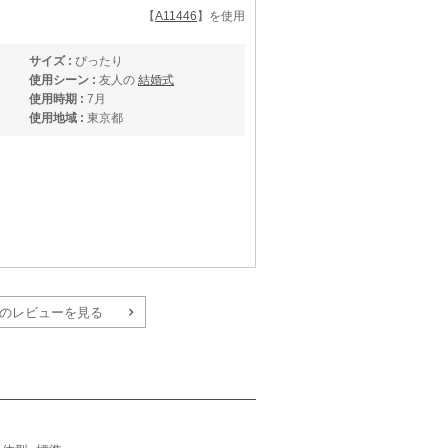
【
A11446
】を使用
サイズ :
ぴったり
使用シーン :
友人の
結婚式
使用時期 :
7月
使用地域 :
東京都
のレビューを見る
【
A12328
】を使用
サイズ :
ぴったり
丈 :
くるぶし
使用シーン :
友人の
結婚式
使用時期 :
7月
使用地域 :
新潟県