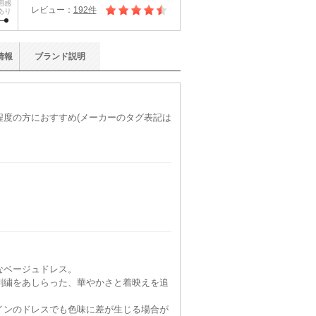
用感
レビュー：
192件
あり
情報
ブランド
説明
)程度の方におすすめ(メーカーのタグ表記は
なベージュドレス。
刺繍をあしらった、華やかさと着映えを追
インのドレスでも色味に差が生じる場合が