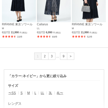
RIFANNE 東京ソワール
Callarus
RIFANNE 東京ソワール
M
LL
M
6泊7日
11,990
6泊7日
6,990
6泊7日
11,990
円 (税込)
円 (税込)
円 (税込)
33件
69件
52件
1
2
3
...
9
>
「カラー:ネイビー」から更に絞り込み
サイズ
〜SS
S
M
L
LL
3L
4L〜
レングス