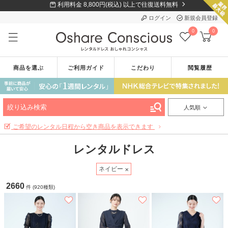
利用料金 8,800円(税込) 以上で往復送料無料
ログイン
新規会員登録
0
0
商品を選ぶ
ご利用ガイド
こだわり
閲覧履歴
絞り込み検索
人気順
ご希望のレンタル日程から空き商品を表示できます
レンタルドレス
ネイビー
2660
件 (920種類)