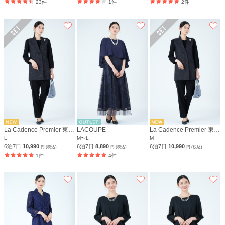
23件
1件
2件
La Cadence Premier 東京イギン
LACOUPE
La Cadence Premier 東京イギン
L
M〜L
M
6泊7日
10,990
6泊7日
8,890
6泊7日
10,990
円 (税込)
円 (税込)
円 (税込)
1件
4件