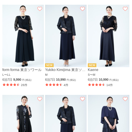
form forma 東京ソワール
Yukiko Kimijima 東京ソワール
Kaene
L〜LL
M
S〜M
6泊7日
9,990
6泊7日
10,990
6泊7日
10,990
円 (税込)
円 (税込)
円 (税込)
26件
4件
14件