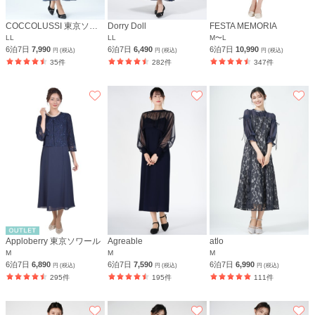
COCCOLUSSI 東京ソワール
Dorry Doll
FESTA MEMORIA
LL
LL
M〜L
6泊7日
7,990
6泊7日
6,490
6泊7日
10,990
円 (税込)
円 (税込)
円 (税込)
35件
282件
347件
Apploberry 東京ソワール
Agreable
atlo
M
M
M
6泊7日
6,890
6泊7日
7,590
6泊7日
6,990
円 (税込)
円 (税込)
円 (税込)
295件
195件
111件