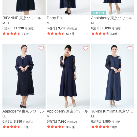
RIFANNE 東京ソワール
Dorry Doll
Apploberry 東京ソワール
M〜L
M
M
6泊7日
11,990
6泊7日
9,790
6泊7日
6,890
円 (税込)
円 (税込)
円 (税込)
212件
515件
339件
Apploberry 東京ソワール
Apploberry 東京ソワール
Yukiko Kimijima 東京ソワール
LL
M
LL
6泊7日
8,990
6泊7日
7,990
6泊7日
9,990
円 (税込)
円 (税込)
円 (税込)
85件
339件
20件