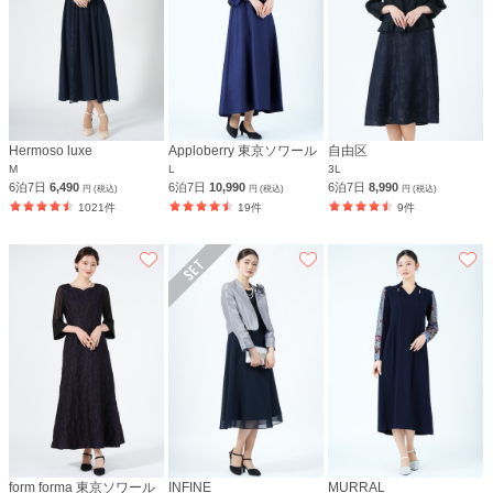
Hermoso luxe
Apploberry 東京ソワール
自由区
M
L
3L
6泊7日
6,490
6泊7日
10,990
6泊7日
8,990
円 (税込)
円 (税込)
円 (税込)
1021件
19件
9件
form forma 東京ソワール
INFINE
MURRAL