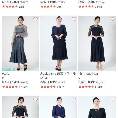
6泊7日
9,990
6泊7日
9,990
6泊7日
7,490
円 (税込)
円 (税込)
円 (税込)
32件
26件
356件
etoll.
Apploberry 東京ソワール
Hermoso luxe
M
L〜LL
L
6泊7日
6,490
6泊7日
8,990
6泊7日
6,490
円 (税込)
円 (税込)
円 (税込)
1736件
112件
658件