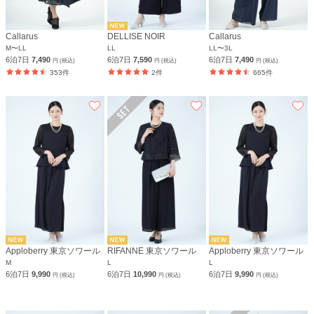
Callarus
DELLISE NOIR
Callarus
M〜LL
LL
LL〜3L
6泊7日
7,490
6泊7日
7,590
6泊7日
7,490
円 (税込)
円 (税込)
円 (税込)
353件
2件
665件
Apploberry 東京ソワール
RIFANNE 東京ソワール
Apploberry 東京ソワール
M
L
L
6泊7日
9,990
6泊7日
10,990
6泊7日
9,990
円 (税込)
円 (税込)
円 (税込)