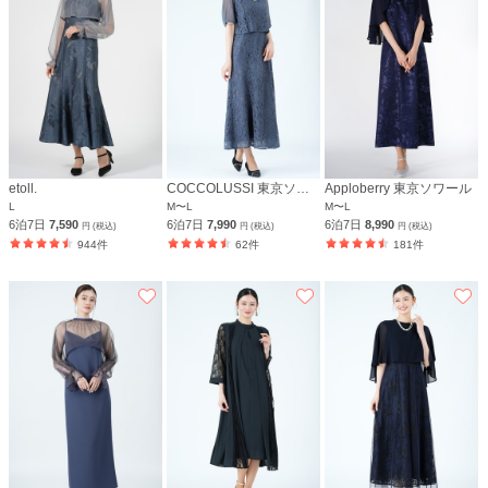
etoll.
COCCOLUSSI 東京ソワール
Apploberry 東京ソワール
L
M〜L
M〜L
6泊7日
7,590
6泊7日
7,990
6泊7日
8,990
円 (税込)
円 (税込)
円 (税込)
944件
62件
181件