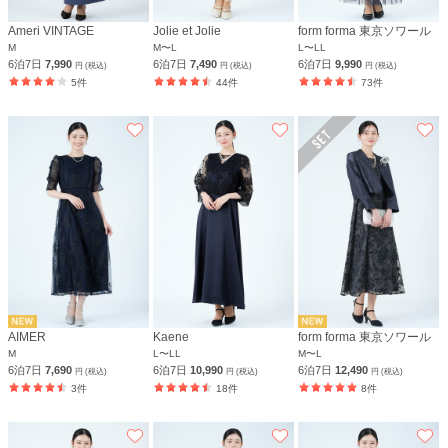
Ameri VINTAGE
Jolie et Jolie
form forma 東京ソワール
M
M〜L
L〜LL
6泊7日
7,990
6泊7日
7,490
6泊7日
9,990
円 (税込)
円 (税込)
円 (税込)
5件
44件
73件
AIMER
Kaene
form forma 東京ソワール
M
L〜LL
M〜L
6泊7日
7,690
6泊7日
10,990
6泊7日
12,490
円 (税込)
円 (税込)
円 (税込)
3件
18件
8件