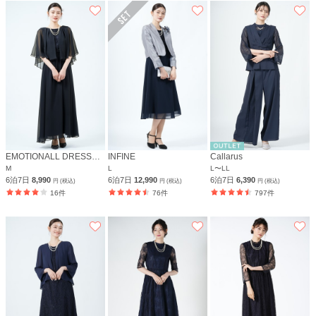
EMOTIONALL DRESSES 東京ソワール
INFINE
Callarus
M
L
L〜LL
6泊7日
8,990
6泊7日
12,990
6泊7日
6,390
円 (税込)
円 (税込)
円 (税込)
16件
76件
797件