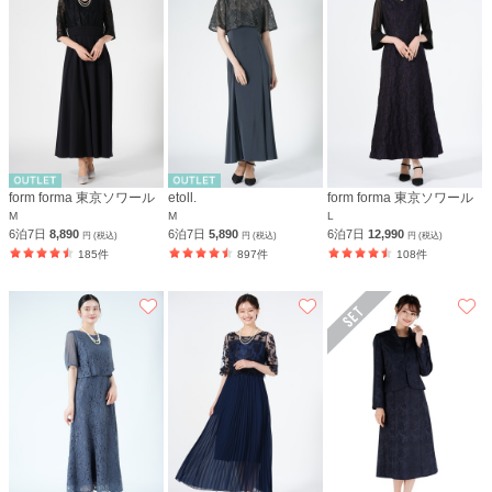
form forma 東京ソワール
etoll.
form forma 東京ソワール
M
M
L
6泊7日
8,890
6泊7日
5,890
6泊7日
12,990
円 (税込)
円 (税込)
円 (税込)
185件
897件
108件