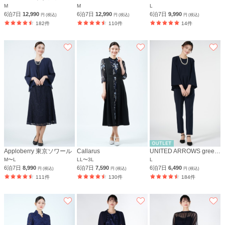
M
M
L
6泊7日
12,990
6泊7日
12,990
6泊7日
9,990
円 (税込)
円 (税込)
円 (税込)
182件
110件
14件
Apploberry 東京ソワール
Callarus
UNITED ARROWS green label relaxing
M〜L
LL〜3L
L
6泊7日
8,990
6泊7日
7,590
6泊7日
6,490
円 (税込)
円 (税込)
円 (税込)
111件
130件
184件