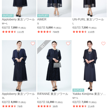
Apploberry 東京ソワール
AIMER
UN-FURL 東京ソワール
M〜L
S
L
6泊7日
7,890
6泊7日
5,890
6泊7日
7,590
円 (税込)
円 (税込)
円 (税込)
111件
798件
110件
Apploberry 東京ソワール
RIFANNE 東京ソワール
Yukiko Kimijima 東京ソワール
3L
L
M〜L
6泊7日
8,990
6泊7日
11,990
6泊7日
7,590
円 (税込)
円 (税込)
円 (税込)
79件
38件
214件