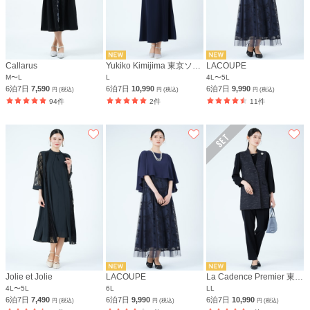
Callarus
Yukiko Kimijima 東京ソワール
LACOUPE
M〜L
L
4L〜5L
6泊7日
7,590
6泊7日
10,990
6泊7日
9,990
円 (税込)
円 (税込)
円 (税込)
94件
2件
11件
Jolie et Jolie
LACOUPE
La Cadence Premier 東京イギン
4L〜5L
6L
LL
6泊7日
7,490
6泊7日
9,990
6泊7日
10,990
円 (税込)
円 (税込)
円 (税込)