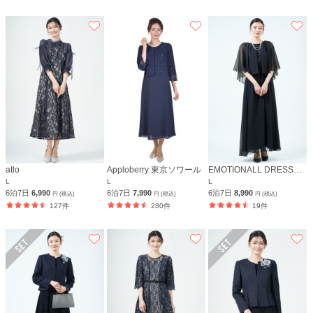
atlo
Apploberry 東京ソワール
EMOTIONALL DRESSES 東京ソワール
L
L
L
6泊7日
6,990
6泊7日
7,990
6泊7日
8,990
円 (税込)
円 (税込)
円 (税込)
127件
280件
19件