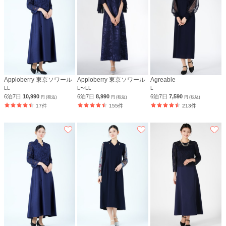
Apploberry 東京ソワール
Apploberry 東京ソワール
Agreable
LL
L〜LL
L
6泊7日
10,990
6泊7日
8,990
6泊7日
7,590
円 (税込)
円 (税込)
円 (税込)
17件
155件
213件