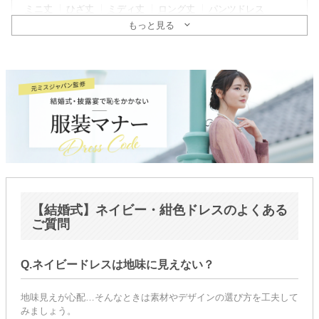
ミニ丈
ひざ丈
ミディ丈
ロング丈
パンツドレス
もっと見る
そで
ノースリーブ
ミニ袖〜半袖
五分〜長袖
ドレスタイプ
親族列席におすすめ
新郎新婦の母親向け
マダムドレス
ゆったりシルエット
マタニティドレス
授乳OK
ヘアセット後の着用OK
レース
シーン
結婚式・二次会ゲスト
パーティ
同窓会・謝恩会
【結婚式】ネイビー・紺色ドレスのよくある
顔合わせ・婚活
ご質問
年代
Q.ネイビードレスは地味に見えない？
〜20代
30代
40代
50代〜
地味見えが心配…そんなときは素材やデザインの選び方を工夫して
みましょう。