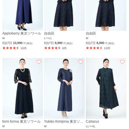
Apploberry 東京ソワール
自由区
自由区
M
L〜LL
M
6泊7日
10,990
6泊7日
8,990
6泊7日
8,990
円 (税込)
円 (税込)
円 (税込)
16件
8件
10件
form forma 東京ソワール
Yukiko Kimijima 東京ソワール
Callarus
M
M
LL〜4L