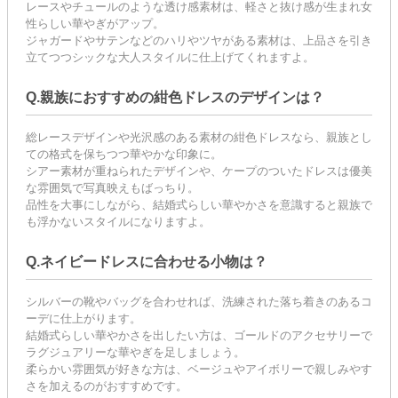
レースやチュールのような透け感素材は、軽さと抜け感が生まれ女
性らしい華やぎがアップ。
ジャガードやサテンなどのハリやツヤがある素材は、上品さを引き
立てつつシックな大人スタイルに仕上げてくれますよ。
Q.親族におすすめの紺色ドレスのデザインは？
総レースデザインや光沢感のある素材の紺色ドレスなら、親族とし
ての格式を保ちつつ華やかな印象に。
シアー素材が重ねられたデザインや、ケープのついたドレスは優美
な雰囲気で写真映えもばっちり。
品性を大事にしながら、結婚式らしい華やかさを意識すると親族で
も浮かないスタイルになりますよ。
Q.ネイビードレスに合わせる小物は？
シルバーの靴やバッグを合わせれば、洗練された落ち着きのあるコ
ーデに仕上がります。
結婚式らしい華やかさを出したい方は、ゴールドのアクセサリーで
ラグジュアリーな華やぎを足しましょう。
柔らかい雰囲気が好きな方は、ベージュやアイボリーで親しみやす
さを加えるのがおすすめです。