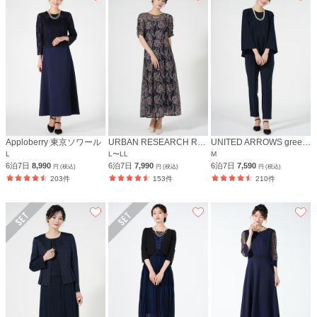
Apploberry 東京ソワール
URBAN RESEARCH ROSSO
UNITED ARROWS green label relaxing
L
L〜LL
M
6泊7日
8,990
6泊7日
7,990
6泊7日
7,590
円 (税込)
円 (税込)
円 (税込)
203件
153件
210件