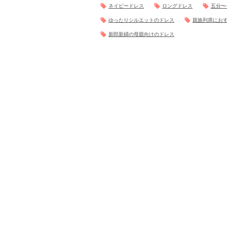
ネイビードレス
ロングドレス
五分〜
ゆったりシルエットのドレス
親族列席にお
新郎新婦の母親向けのドレス