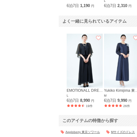
L
6泊7日
1,190
6泊7日
2,310
円
円
よく一緒に見られているアイテム
EMOTIONALL DRESSES 東京ソワール
Yukiko Kimij
L
M
6泊7日
8,990
6泊7日
9,990
円
円
19件
26件
このアイテムの特徴から探す
Apploberry 東京ソワール
Mサイズのドレス