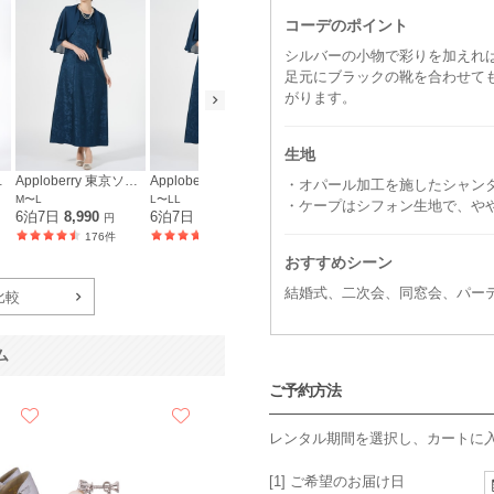
コーデのポイント
シルバーの小物で彩りを加えれ
足元にブラックの靴を合わせて
がります。
生地
京ソワール
Apploberry 東京ソワール
Apploberry 東京ソワール
Apploberry 東京ソワール
・オパール加工を施したシャン
M〜L
L〜LL
LL〜3L
3L〜4L
・ケープはシフォン生地で、や
6泊7日
8,990
6泊7日
8,990
6泊7日
8,990
6泊7日
8,9
円
円
円
176件
108件
119件
おすすめシーン
結婚式、二次会、同窓会、パー
比較
ム
ご予約方法
レンタル期間を選択し、カートに
[1] ご希望のお届け日