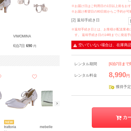
※お届け日はご利用日の1日以上前をお
※お届け希望日の80日前からご予約が可
[2] 返却手続き日
※返却手続き日とは、お客様が配送業者
す。 返却手続き日の14時までに発送
VIWOMINA
空いていない場合は、在庫商
6泊7日
690
円
レンタル期間
[6泊7日まで
8,990
レンタル料金
円
獲得予定
カ
trattoria
mebelle muse
Hermoso luxe
VIWOMINA