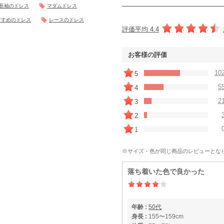
長袖のドレス
マダムドレス
すすめのドレス
レースのドレス
評価平均 4.4
お客様の評価
10
5
5
4
2
3
2
1
※サイズ・色が同じ商品のレビューとな
落ち着いた色で良かった
年齢 :
50代
身長 :
155〜159cm