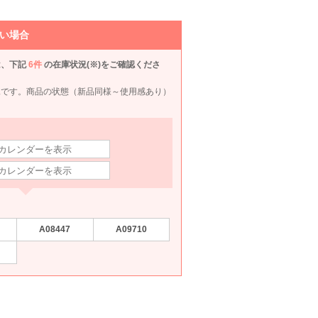
L
0
6泊7日
1,990
6泊7日
1,980
6泊7日
1,980
6泊
円
円
円
円
い場合
は、下記
6件
の在庫状況(※)をご確認くださ
況です。商品の状態（新品同様～使用感あり）
Yukiko Kimijima 東京ソワール
EMOTIONALL DRESSES 東京ソワール
SOIR DOLCE 東京ソワール
Apploberry 東京ソワール
M
M〜L
M
L
A08447
A09710
990
6泊7日
8,990
6泊7日
19,990
6泊7日
8,990
6泊
円
円
円
円
4件
16件
39件
205件