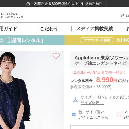
ご利用料金 8,800円(税込) 以上で往復送料無料
ロ
用ガイド
こだわり
メディア掲載実績
Apploberry 東京ソワール
ケープ袖エレガントネイビード
［2泊3日〜6泊7日まで同一料金］
8,990
レンタル料金
円
(税込)
参考販売価格：33,000円
サイズ ： M〜L （タグ表記 :
サイズ比較
色・サイズ違い
マ
アイテムはこちら
追