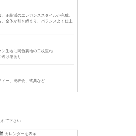
ば、正統派のエレガンススタイルが完成。
も、全体が引き締まり、バランスよく仕上
Apploberry 東京ソワール
タン生地に同色裏地の二枚重ね
や透け感あり
90
円
111件
ティー、発表会、式典など
入れて下さい