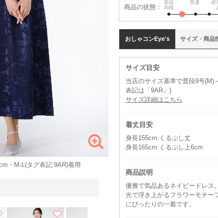
新品
普通
使
商品の状態：
同様
おしゃコン
Eye's
サイズ
・
商品
サイズ目安
当店のサイズ基準で普段9号(M)～
表記は「9AR」)
サイズ詳細はこちら
着丈目安
身長155cm:くるぶし丈
身長165cm:くるぶし上6cm
m・M-L(タグ表記:9AR)着用
商品説明
優雅で気品あるネイビードレス
光で浮き上がるフラワーモチー
にぴったりの一着です。