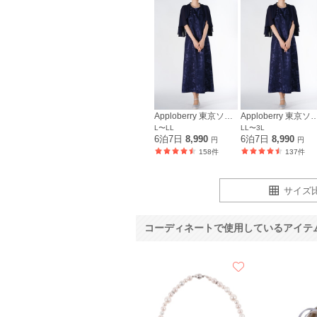
Apploberry 東京ソワール
Apploberry 東
L〜LL
LL〜3L
6泊7日
8,990
6泊7日
8,990
円
円
158件
137件
サイズ
コーディネートで使用しているアイテ