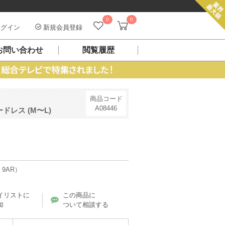
0
0
グイン
新規会員登録
お問い合わせ
閲覧履歴
商品コード
A08446
レス (M〜L)
 9AR）
イリストに
この商品に
加
ついて相談する