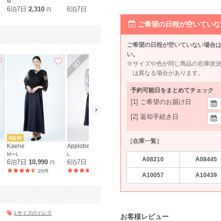
M
6泊7日
2,310
6泊7日
1,980
6泊7日
1,980
6泊7日
69
円
円
円
ご希望の日程が空いていな
ご希望の日程が空いていない場合
い。
※サイズや色が同じ商品の在庫状
は異なる場合があります。
予約可能日をまとめてチェック
[1] ご希望のお届け日
[2] 返却手続き日
［在庫一覧］
ima 東京ソワール
Kaene
Apploberry 東京ソワール
PREFERENCE PARTY'S
M〜L
L
M〜L
M
A08210
A08445
6泊7日
10,990
6泊7日
15,990
6泊7日
7,590
6泊7日
10,
円
円
円
20件
61件
50件
A10057
A10439
Lサイズのドレス
お客様レビュー