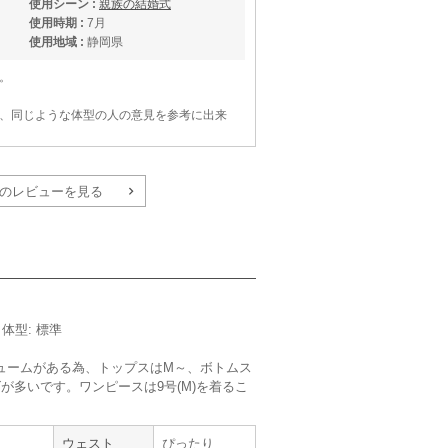
使用シーン :
親族の結婚式
使用時期 :
7月
使用地域 :
静岡県
。
、同じような体型の人の意見を参考に出来
のレビューを見る
trattoria
／体型: 標準
ュームがある為、トップスはM～、ボトムス
【
A09710
】を使用
が多いです。ワンピースは9号(M)を着るこ
。
サイズ :
ぴったり
丈 :
くるぶし
ウェスト
ぴったり