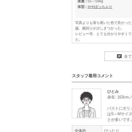
体重 :
55～59kg
体型 :
ややぽっちゃり
写真よりも落ち着いた色で良かった
脇、腕回りが少しきつかった。
レビュー等、とても分かりやすくて
た。
とても注文しやすかった。
【一緒に注文した商品】
全て
スタッフ着用コメント
MAYGLOBE Veil
Hermoso luxe
ひとみ
身長: 163cm
とてもぴったり
バストにボリ
はS～Mサイズ
とが多いです
年齢 :
40代
前半
身長 :
155〜159cm
全体的
ぴったり