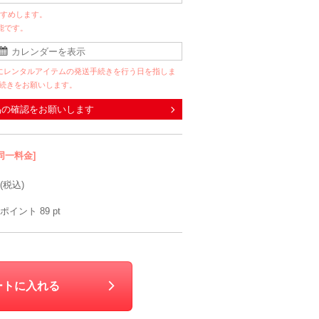
すすめします。
能です。
にレンタルアイテムの発送手続きを行う日を指しま
手続きをお願いします。
品の確認をお願いします
同一料金]
(税込)
ポイント
89
pt
ートに入れる
Hermoso luxe
Hermoso luxe
Sweet As
tratto