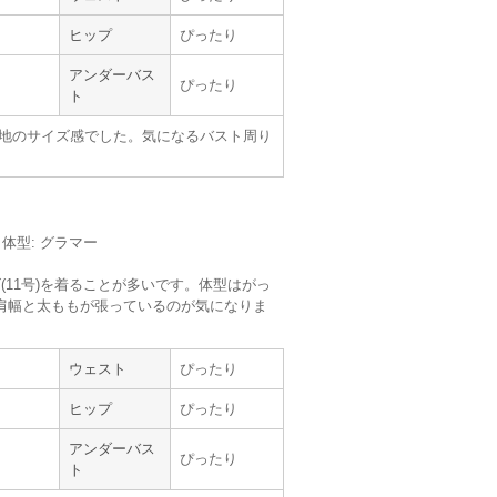
使用シーン :
親族の結婚式
使用時期 :
7月
ヒップ
ぴったり
使用地域 :
京都府
アンダーバス
配でしたが、届いて着てみたらとてもぴった
ぴったり
ト
し、とっても良い物だね!」と言ってくれまし
地のサイズ感でした。気になるバスト周り
買うのもなあ」と思っていたけど、レンタル
来ました。
れコンシャスなら安心です。
。
m／体型: グラマー
(11号)を着ることが多いです。体型はがっ
肩幅と太ももが張っているのが気になりま
ウェスト
ぴったり
ヒップ
ぴったり
【
A08210
】を使用
アンダーバス
ぴったり
サイズ :
ぴったり
ト
丈 :
くるぶし