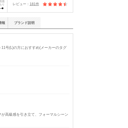
用感
レビュー：
181件
あり
情報
ブランド
説明
11号(L)の方におすすめ(メーカーのタグ
。
フが高級感を引き立て、フォーマルシーン