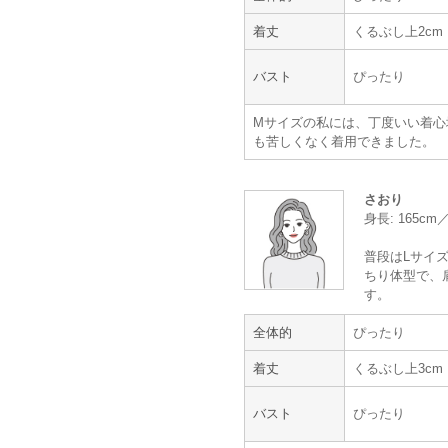
体重 :
55～59kg
体型 :
ぽっちゃり
着丈
くるぶし上2cm
試着もしなくて注文してちょっと心
バスト
ぴったり
りで選んでくれた夫も「よく似合う
た。
Mサイズの私には、丁度いい着心
「あまりというか全く次着ない物を
も苦しくなく着用できました。
出来てとても手軽で安心して利用出
服の手入れも大変面倒だけどおしゃ
また機会があったら利用したいです
さおり
身長: 165c
【一緒に注文した商品】
普段はLサイズ
ちり体型で、
す。
mebelle muse
全体的
ぴったり
着丈
くるぶし上3cm
バスト
ぴったり
年齢 :
40代
後半
身長 :
160〜164cm