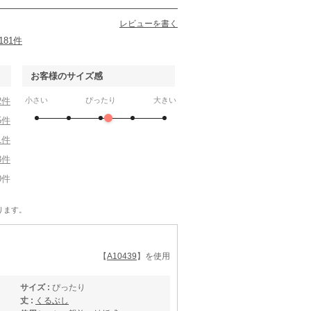
レビューを書く
181件
お客様のサイズ感
2件
小さい
ぴったり
大きい
5件
1件
3件
0件
ります。
【
A10439
】を使用
サイズ :
ぴったり
丈 :
くるぶし