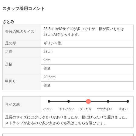
スタッフ着用コメント
さとみ
23.5cmかMサイズが多いですが、幅が広いものは
普段の靴のサイズ
23cmの時もあります。
足の形
ギリシャ型
足長
23cm
9cm
足幅
普通
20.5cm
甲周り
普通
サイズ感
小さい
やや小さい
ぴったり
やや大きい
大きい
足長のサイズには少しゆとりがありましたが、幅はぴったりで履けました。
ストラップがあるので多少大きめでも私はこちらを選びます。