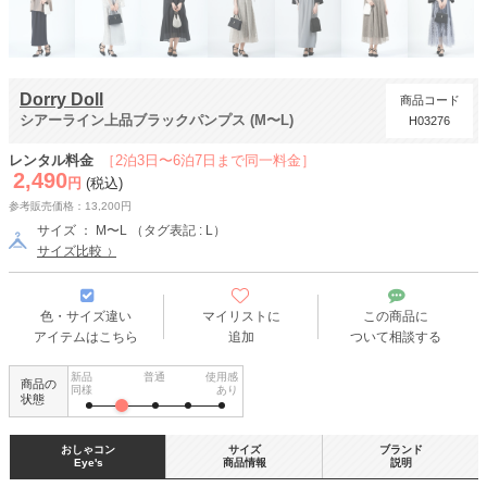
Dorry Doll
商品コード
シアーライン上品ブラックパンプス (M〜L)
H03276
レンタル料金
［2泊3日〜6泊7日まで同一料金］
2,490
円
(税込)
参考販売価格：13,200円
サイズ ： M〜L （タグ表記 : L）
サイズ比較
色・サイズ違い
マイリストに
この商品に
アイテムはこちら
追加
ついて相談する
新品
普通
使用感
商品の
同様
あり
状態
おしゃコン
サイズ
ブランド
Eye's
商品情報
説明