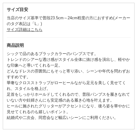
サイズ目安
当店のサイズ基準で普段23.5cm～24cm程度の方におすすめ(メーカー
のタグ表記は「L」)
サイズ詳細はこちら
商品説明
シックで品のあるブラックカラーのパンプスです。
トレンドのシアーな透け感がスタイル全体に抜け感を演出し、軽やか
な印象へと導いてくれる一足。
どんなドレスの雰囲気にもそっと寄り添い、シーンや年代を問わずお
すすめです。
華奢なクロスストラップがローヒールながら足元を美しく見せてく
れ、スタイルを格上げ。
足首をしっかりホールドしてくれるので、普段パンプスを履きなれて
いない方や妊婦さんにも安定感のある履き心地を叶えます。
ヒールに施されたグリッターがアクセントになり、後ろ姿を華やかに
見せてくれるのも嬉しいポイント。
結婚式や二次会、同窓会など幅広いシーンにご利用ください。