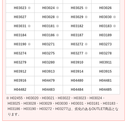
H03023
H03024
H03025
H03026
※
※
※
H03027
H03028
H03029
H03030
※
※
※
H03031
H03181
H03182
H03183
※
※
※
H03184
H03186
H03187
H03189
※
H03190
H03271
H03272
H03273
※
※
H03274
H03275
H03277
H03278
※
H03279
H03280
H03910
H03911
H03912
H03913
H03914
H03915
H03916
H04479
H04480
H04481
H04482
H04483
H04484
H04485
※ H02455・H03020・H03021・H03022・H03023・H03024・
H03025・H03028・H03029・H03030・H03031・H03181・H03183・
H03186・H03190・H03272・H03277は、劣化のあるOUTLET商品とな
ります。