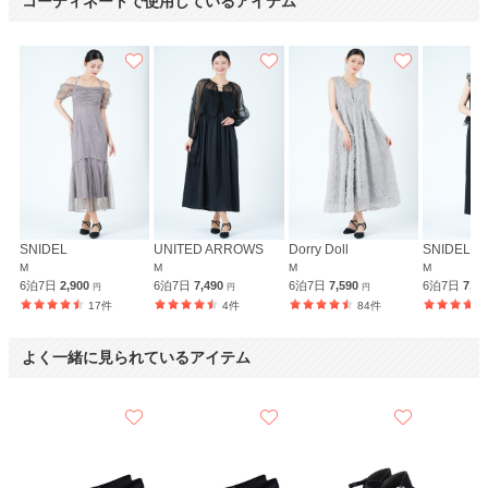
コーディネートで使用しているアイテム
SNIDEL
UNITED ARROWS
Dorry Doll
SNIDEL
M
M
M
M
6泊7日
2,900
6泊7日
7,490
6泊7日
7,590
6泊7日
7,9
円
円
円
17件
4件
84件
よく一緒に見られているアイテム