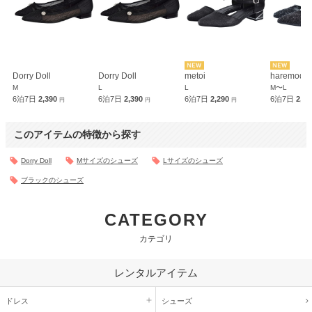
Dorry Doll
Dorry Doll
metoi
haremode
M
L
L
M〜L
6泊7日
2,390
6泊7日
2,390
6泊7日
2,290
6泊7日
2,2
円
円
円
このアイテムの特徴から探す
Dorry Doll
Mサイズのシューズ
Lサイズのシューズ
ブラックのシューズ
CATEGORY
カテゴリ
レンタルアイテム
ドレス
シューズ