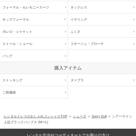
フォーマル・
セレモニースーツ
ネックレス
キッズ
フォーマル
イヤリング
ボレロ・ジャケット
ふくさ
ストール・ショール
コサージュ・
ブローチ
バッグ
購入アイテム
ストッキング
ヌーブラ
ご祝儀袋
レンタルドレスのおしゃれコンシャスTOP
>
シューズ
>
Dorry Doll
> シアーライン
上品ブラックパンプス (M〜L)
レンタル方法やコーディネートでお困りの方は