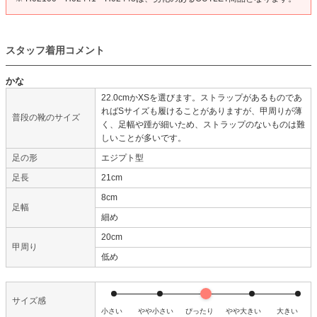
スタッフ着用コメント
かな
22.0cmかXSを選びます。ストラップがあるものであ
ればSサイズも履けることがありますが、甲周りが薄
普段の靴のサイズ
く、足幅や踵が細いため、ストラップのないものは難
しいことが多いです。
足の形
エジプト型
足長
21cm
8cm
足幅
細め
20cm
甲周り
低め
サイズ感
小さい
やや小さい
ぴったり
やや大きい
大きい