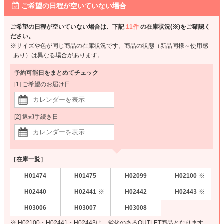
ご希望の日程が空いていない場合
ご希望の日程が空いていない場合は、下記
11件
の在庫状況(※)をご確認く
ださい。
※サイズや色が同じ商品の在庫状況です。商品の状態（新品同様～使用感
あり）は異なる場合があります。
予約可能日をまとめてチェック
[1] ご希望のお届け日
[2] 返却手続き日
［在庫一覧］
H01474
H01475
H02099
H02100
※
H02440
H02441
H02442
H02443
※
※
H03006
H03007
H03008
※ H02100・H02441・H02443は、劣化のあるOUTLET商品となります。