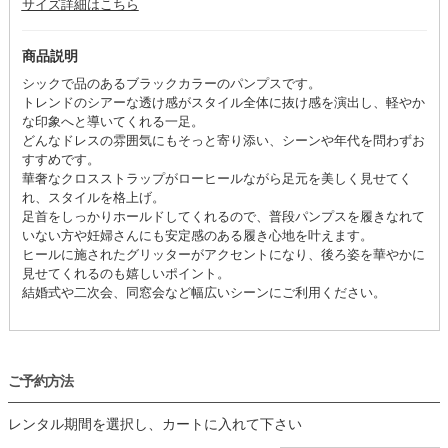
サイズ詳細はこちら
商品説明
シックで品のあるブラックカラーのパンプスです。
トレンドのシアーな透け感がスタイル全体に抜け感を演出し、軽やか
な印象へと導いてくれる一足。
どんなドレスの雰囲気にもそっと寄り添い、シーンや年代を問わずお
すすめです。
華奢なクロスストラップがローヒールながら足元を美しく見せてく
れ、スタイルを格上げ。
足首をしっかりホールドしてくれるので、普段パンプスを履きなれて
いない方や妊婦さんにも安定感のある履き心地を叶えます。
ヒールに施されたグリッターがアクセントになり、後ろ姿を華やかに
見せてくれるのも嬉しいポイント。
結婚式や二次会、同窓会など幅広いシーンにご利用ください。
ご予約方法
レンタル期間を選択し、カートに入れて下さい