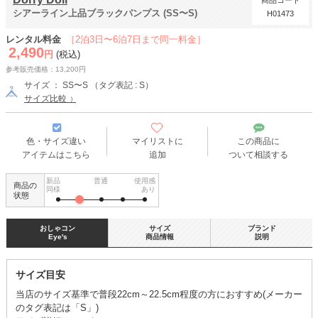
商品コード
シアーライン上品ブラックパンプス (SS〜S)
H01473
レンタル料金
［2泊3日〜6泊7日まで同一料金］
2,490
円
(税込)
参考販売価格：13,200円
サイズ ： SS〜S （タグ表記 : S）
サイズ比較
色・サイズ違い
マイリストに
この商品に
アイテムはこちら
追加
ついて相談する
新品
普通
使用感
商品の
同様
あり
状態
おしゃコン
サイズ
ブランド
Eye's
商品情報
説明
サイズ目安
当店のサイズ基準で普段22cm～22.5cm程度の方におすすめ(メーカー
のタグ表記は「S」)