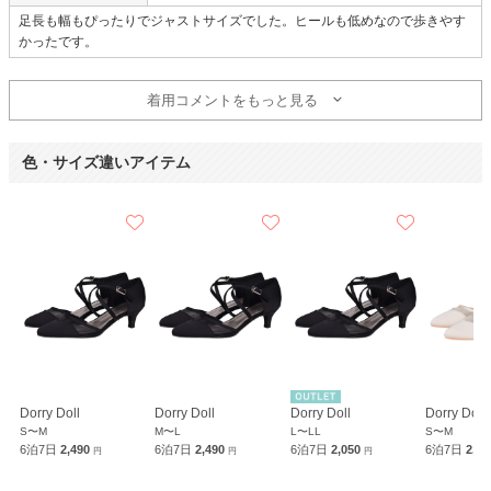
足長も幅もぴったりでジャストサイズでした。ヒールも低めなので歩きやす
かったです。
着用コメントをもっと見る
色・サイズ違いアイテム
Dorry Doll
Dorry Doll
Dorry Doll
Dorry Doll
S〜M
M〜L
L〜LL
S〜M
6泊7日
2,490
6泊7日
2,490
6泊7日
2,050
6泊7日
2,4
円
円
円