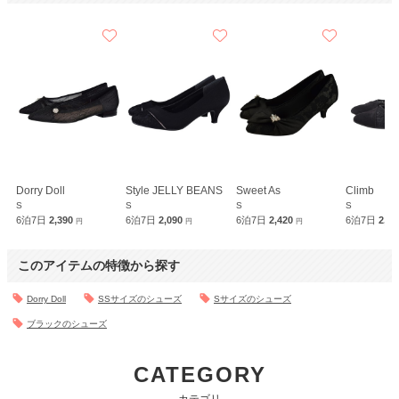
Dorry Doll
Style JELLY BEANS
Sweet As
Climb
S
S
S
S
6泊7日
2,390
6泊7日
2,090
6泊7日
2,420
6泊7日
2,3
円
円
円
このアイテムの特徴から探す
Dorry Doll
SSサイズのシューズ
Sサイズのシューズ
ブラックのシューズ
CATEGORY
カテゴリ