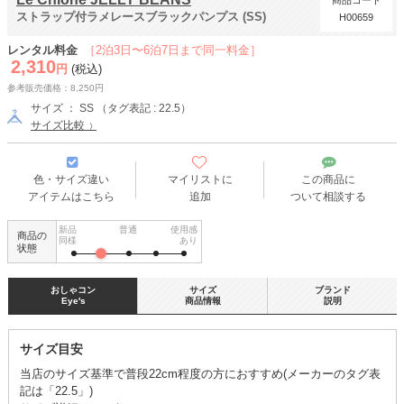
商品コード
ストラップ付ラメレースブラックパンプス (SS)
H00659
レンタル料金
［2泊3日〜6泊7日まで同一料金］
2,310
円
(税込)
参考販売価格：8,250円
サイズ ： SS （タグ表記 : 22.5）
サイズ比較
色・サイズ違い
マイリストに
この商品に
アイテムはこちら
追加
ついて相談する
新品
普通
使用感
商品の
同様
あり
状態
おしゃコン
サイズ
ブランド
Eye's
商品情報
説明
サイズ目安
当店のサイズ基準で普段22cm程度の方におすすめ(メーカーのタグ表
記は「22.5」)