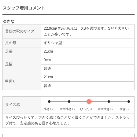
スタッフ着用コメント
ゆきな
22.0cm/ XSがあれば、XSを選びます。Sだと大きい
普段の靴のサイズ
ことが多いです。
足の形
ギリシャ型
足長
21cm
9cm
足幅
普通
21cm
甲周り
普通
サイズ感
小さい
やや小さい
ぴったり
やや大きい
大きい
サイズぴったりで、大きく感じることなく履くことができました。ストラッ
プ付で、安定感のある履き心地でした。