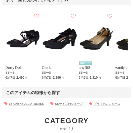
Dorry Doll
Climb
anySiS
vanity bea
SS〜S
SS〜S
SS〜S
SS〜S
6泊7日
2,490
6泊7日
2,390
6泊7日
2,310
6泊7日
2,3
円
円
円
このアイテムの特徴から探す
Le Chione JELLY BEANS
SSサイズのシューズ
ブラックのシューズ
CATEGORY
カテゴリ