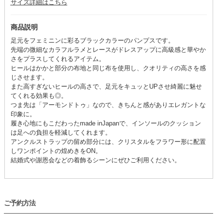
サイズ詳細はこちら
商品説明
足元をフェミニンに彩るブラックカラーのパンプスです。
先端の微細なカラフルラメとレースがドレスアップに高級感と華やか
さをプラスしてくれるアイテム。
ヒールはかかと部分の布地と同じ布を使用し、クオリティの高さを感
じさせます。
また高すぎないヒールの高さで、足元をキュッとUPさせ綺麗に魅せ
てくれる効果も◎。
つま先は「アーモンドトゥ」なので、きちんと感がありエレガントな
印象に。
履き心地にもこだわったmade inJapanで、インソールのクッション
は足への負担を軽減してくれます。
アンクルストラップの留め部分には、クリスタルをフラワー形に配置
しワンポイントの煌めきをON。
結婚式や謝恩会などの着飾るシーンにぜひご利用ください。
ご予約方法