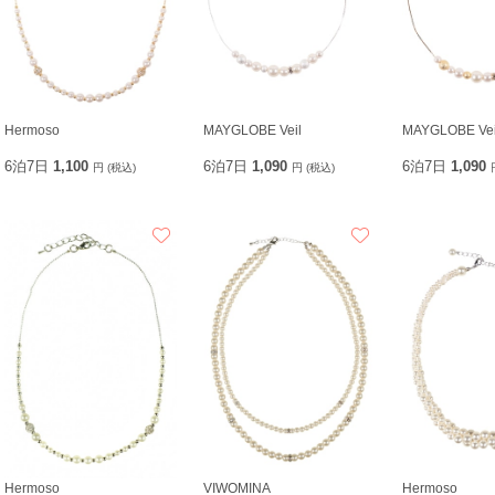
Hermoso
MAYGLOBE Veil
MAYGLOBE Vei
6泊7日
1,100
6泊7日
1,090
6泊7日
1,090
円 (税込)
円 (税込)
Hermoso
VIWOMINA
Hermoso