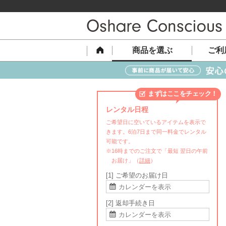
商品を選ぶ
ご利
まずはここをチェック！
レンタル日程
ご希望日に空いているアイテムを表示で
きます。6泊7日まで同一料金でレンタル
可能です。
※16時までのご注文で「最短 翌日の午前
お届け」（
詳細
）
[1] ご希望のお届け日
[2] 返却手続き日