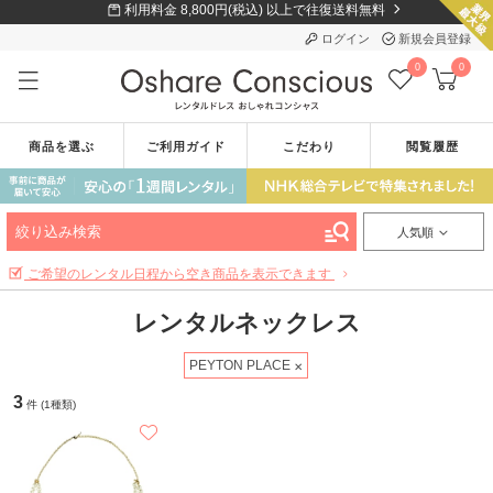
利用料金 8,800円(税込) 以上で往復送料無料
ログイン
新規会員登録
0
0
商品を選ぶ
ご利用ガイド
こだわり
閲覧履歴
絞り込み検索
人気順
ご希望のレンタル日程から空き商品を表示できます
レンタルネックレス
PEYTON PLACE
3
件 (1種類)