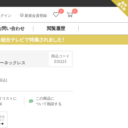
0
0
グイン
新規会員登録
お問い合わせ
閲覧履歴
商品コード
E01113
バーネックレス
税込)
イリストに
この商品に
加
ついて相談する
用感
あり