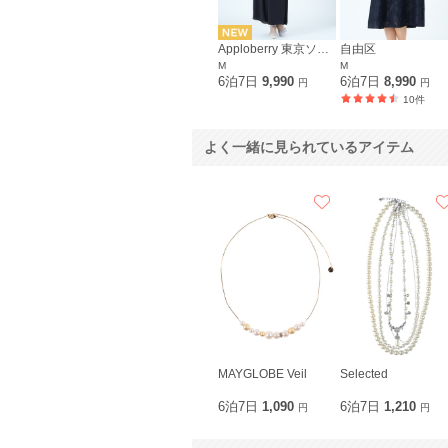
Apploberry 東京ソワール
自由区
M
M
6泊7日
9,990
6泊7日
8,990
円
円
10件
よく一緒に見られているアイテム
MAYGLOBE Veil
Selected
6泊7日
1,090
6泊7日
1,210
円
円