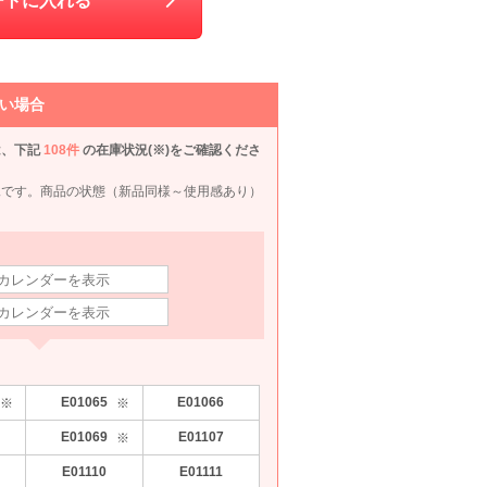
ートに入れる
OON
form forma 東京ソワール
Dorry Doll
AIMER
M
M
S
M
90
6泊7日
8,890
6泊7日
6,490
6泊7日
6,490
6泊
円
円
円
円
い場合
11件
185件
518件
50件
は、下記
108件
の在庫状況(※)をご確認くださ
況です。商品の状態（新品同様～使用感あり）
E01065
E01066
※
※
SEARCH
mebelle muse
自由区
Selected
組曲
E01069
E01107
※
90
6泊7日
1,210
6泊7日
1,210
6泊7日
1,210
6泊
円
円
円
円
E01110
E01111