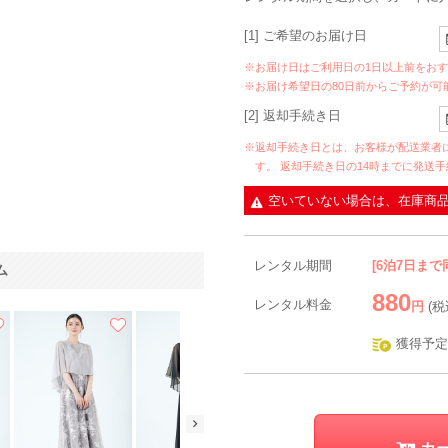
[1] ご希望のお届け日
※お届け日はご利用日の1日以上前をお
※お届け希望日の80日前からご予約が可
[2] 返却手続き日
※返却手続き日とは、お客様が配送業者
す。 返却手続き日の14時までに発送
空いていない場合は、在庫商
レンタル期間
[6泊7日まで
ム
880
レンタル料金
円
(税
獲得予定