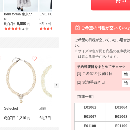
カ
form forma 東京ソワール
EMOTIONALL DRESSES 東京ソワール
Apploberry 東京ソワール
LAGUNAM
M
S
M〜L
S
6泊7日
9,990
6泊7日
8,990
6泊7日
8,990
6泊7日
7,5
円
円
円
ご希望の日程が空いていな
47件
10件
113件
ご希望の日程が空いていない場合
い。
※サイズや色が同じ商品の在庫状
は異なる場合があります。
予約可能日をまとめてチェック
[1] ご希望のお届け日
[2] 返却手続き日
［在庫一覧］
E01062
E01064
Selected
組曲
mebelle muse
URBAN RE
E01067
E01068
6泊7日
1,210
6泊7日
1,320
6泊7日
1,210
6泊7日
1,1
円
円
円
E01108
E01109