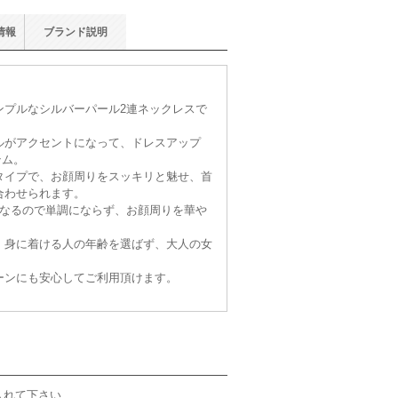
情報
ブランド
説明
ンプルなシルバーパール2連ネックレスで
ルがアクセントになって、ドレスアップ
テム。
タイプで、お顔周りをスッキリと魅せ、首
合わせられます。
異なるので単調にならず、お顔周りを華や
、身に着ける人の年齢を選ばず、大人の女
ーンにも安心してご利用頂けます。
入れて下さい