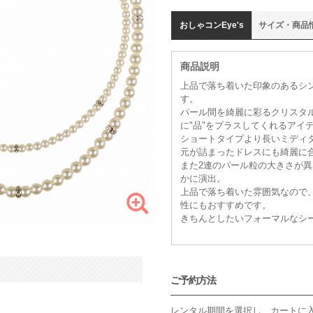
おしゃコン
Eye's
サイズ
・
商品
商品説明
上品で落ち着いた印象のあるシ
す。
パール間を綺麗に彩るクリスタ
に"品"をプラスしてくれるアイ
ショートタイプより長いミディ
元が詰まったドレスにも綺麗に
また2連のパール粒の大きさが
かに演出。
上品で落ち着いた雰囲気なので
性にもおすすめです。
きちんとしたいフォーマルなシ
ご予約方法
レンタル期間を選択し、カートに