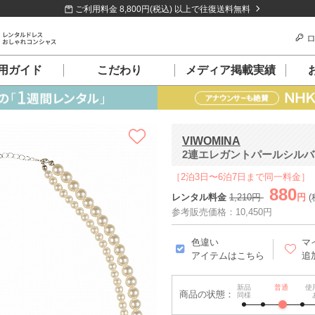
ご利用料金 8,800円(税込) 以上で往復送料無料
ロ
用ガイド
こだわり
メディア掲載実績
VIWOMINA
2連エレガントパールシル
［2泊3日〜6泊7日まで同一料金］
880
レンタル料金
1,210円
円
(
参考販売価格：10,450円
色違い
マ
アイテムはこちら
追
新品
普通
使
商品の状態：
同様