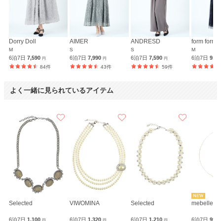
Dorry Doll
AIMER
ANDRESD
M
S
S
M
6泊7日
7,590
6泊7日
7,990
6泊7日
7,590
6泊7日
9,9
円
円
円
84件
43件
59件
よく一緒に見られているアイテム
Selected
VIWOMINA
Selected
mebelle m
6泊7日
1,100
6泊7日
1,320
6泊7日
1,210
6泊7日
990
円
円
円