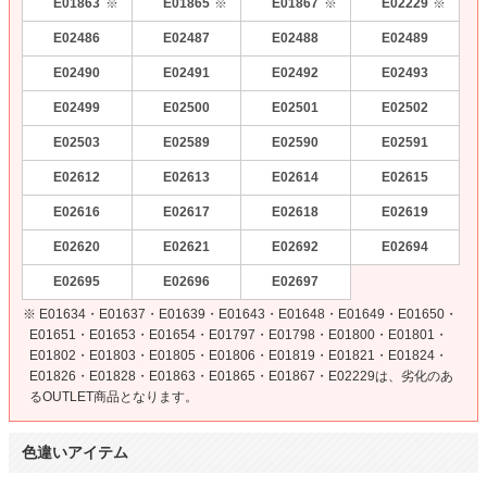
E01863
E01865
E01867
E02229
※
※
※
※
E02486
E02487
E02488
E02489
E02490
E02491
E02492
E02493
E02499
E02500
E02501
E02502
E02503
E02589
E02590
E02591
E02612
E02613
E02614
E02615
E02616
E02617
E02618
E02619
E02620
E02621
E02692
E02694
E02695
E02696
E02697
※ E01634・E01637・E01639・E01643・E01648・E01649・E01650・
E01651・E01653・E01654・E01797・E01798・E01800・E01801・
E01802・E01803・E01805・E01806・E01819・E01821・E01824・
E01826・E01828・E01863・E01865・E01867・E02229は、劣化のあ
るOUTLET商品となります。
色違いアイテム