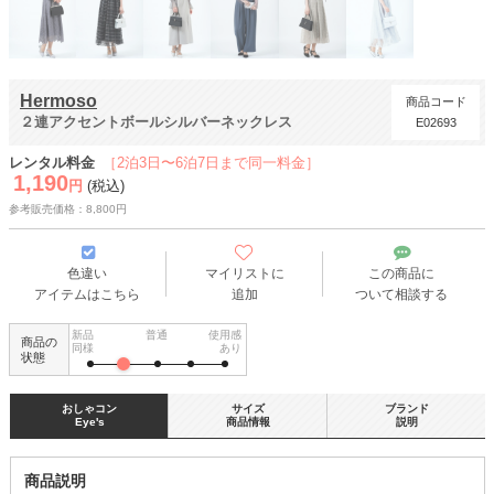
Hermoso
商品コード
２連アクセントボールシルバーネックレス
E02693
レンタル料金
［2泊3日〜6泊7日まで同一料金］
1,190
円
(税込)
参考販売価格：8,800円
色違い
マイリストに
この商品に
アイテムはこちら
追加
ついて相談する
新品
普通
使用感
商品の
同様
あり
状態
おしゃコン
サイズ
ブランド
Eye's
商品情報
説明
商品説明