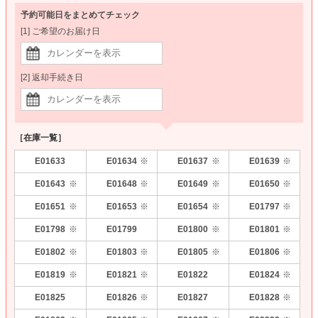
予約可能日をまとめてチェック
[1] ご希望のお届け日
[2] 返却手続き日
［在庫一覧］
E01633
E01634
E01637
E01639
※
※
※
E01643
E01648
E01649
E01650
※
※
※
※
E01651
E01653
E01654
E01797
※
※
※
※
E01798
E01799
E01800
E01801
※
※
※
E01802
E01803
E01805
E01806
※
※
※
※
E01819
E01821
E01822
E01824
※
※
※
E01825
E01826
E01827
E01828
※
※