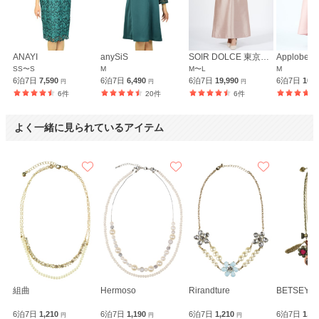
ANAYI
anySiS
SOIR DOLCE 東京ソワール
SS〜S
M
M〜L
M
6泊7日
7,590
6泊7日
6,490
6泊7日
19,990
6泊7日
10,
円
円
円
6件
20件
6件
よく一緒に見られているアイテム
組曲
Hermoso
Rirandture
BETSEY 
6泊7日
1,210
6泊7日
1,190
6泊7日
1,210
6泊7日
1,9
円
円
円