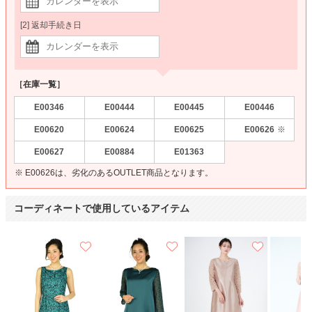
[2] 返却手続き日
［在庫一覧］
E00346
E00444
E00445
E00446
E00620
E00624
E00625
E00626
※
E00627
E00884
E01363
※ E00626は、劣化のあるOUTLET商品となります。
コーディネートで使用しているアイテム