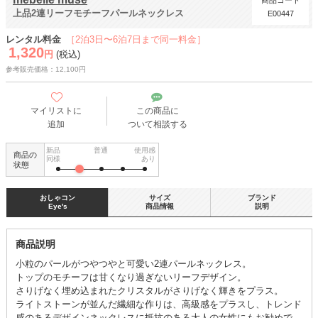
商品コード
上品2連リーフモチーフパールネックレス
E00447
レンタル料金
［2泊3日〜6泊7日まで同一料金］
1,320
円
(税込)
参考販売価格：12,100円
マイリストに
この商品に
追加
ついて相談する
新品
普通
使用感
商品の
同様
あり
状態
おしゃコン
サイズ
ブランド
Eye's
商品情報
説明
商品説明
小粒のパールがつやつやと可愛い2連パールネックレス。
トップのモチーフは甘くなり過ぎないリーフデザイン。
さりげなく埋め込まれたクリスタルがさりげなく輝きをプラス。
ライトストーンが並んだ繊細な作りは、高級感をプラスし、トレンド
感のあるデザインネックレスに抵抗のある大人の女性にもお勧めで