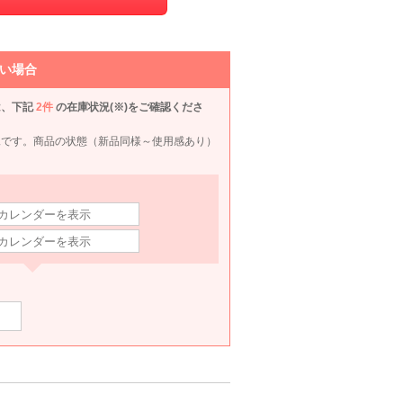
TOKYO SOIR
Kaene
Selected
Agre
い場合
00
6泊7日
1,320
6泊7日
1,190
6泊7日
1,100
6泊
円
円
円
円
は、下記
2件
の在庫状況(※)をご確認くださ
況です。商品の状態（新品同様～使用感あり）