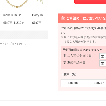
mebelle muse
Dorry Doll
Selected
SOUP
ご希望の日程が空いていな
6泊7日
1,210
6泊7日
990
6泊7日
2,420
6泊7日
1,1
円
円
円
ご希望の日程が空いていない場合
い。
※サイズや色が同じ商品の在庫状
は異なる場合があります。
ートタイプのネックレス
予約可能日をまとめてチェック
[1] ご希望のお届け日
[2] 返却手続き日
［在庫一覧］
E00206
E00207