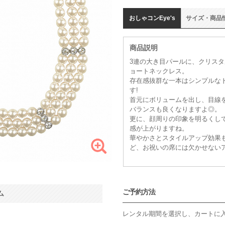
おしゃコン
Eye's
サイズ
・
商品
商品説明
3連の大き目パールに、クリスタ
ョートネックレス。
存在感抜群な一本はシンプルな
す!
首元にボリュームを出し、目線
バランスも良くなりますよ◎。
更に、顔周りの印象を明るくし
感が上がりますね。
華やかさとスタイルアップ効果
ど、お祝いの席には欠かせない
ご予約方法
ム
レンタル期間を選択し、カートに