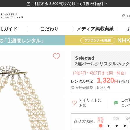
ご利用料金 8,800円(税込) 以上で往復送料無料
ロ
用ガイド
こだわり
メディア掲載実績
Selected
3連パールクリスタルネック
［2泊3日〜6泊7日まで同一料金］
1,320
レンタル料金
円
(税込)
参考販売価格：9,900円
マイリストに
この
追加
つい
新品
普通
使
商品の状態：
同様