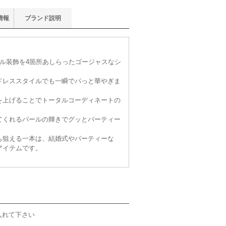
情報
ブランド
説明
ル装飾を4箇所あしらったゴージャスなシ
ドレススタイルでも一瞬でパっと華やぎま
を上げることでトータルコーディネートの
てくれるパールの輝きでグッとパーティー
も狙える一本は、結婚式やパーティーな
アイテムです。
入れて下さい