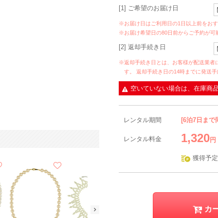
[1] ご希望のお届け日
※お届け日はご利用日の1日以上前をお
※お届け希望日の80日前からご予約が可
[2] 返却手続き日
※返却手続き日とは、お客様が配送業者
す。 返却手続き日の14時までに発送
空いていない場合は、在庫商
レンタル期間
[6泊7日まで
1,320
レンタル料金
円
獲得予定
カ