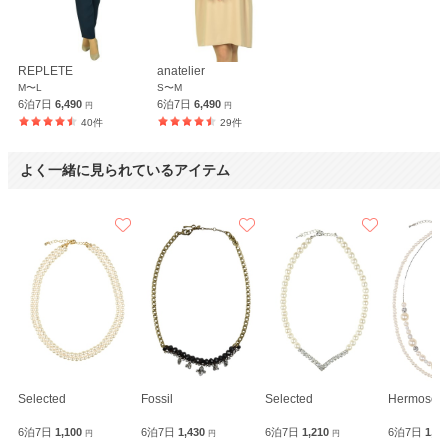
REPLETE
anatelier
M〜L
S〜M
6泊7日
6,490
6泊7日
6,490
円
円
40件
29件
よく一緒に見られているアイテム
Selected
Fossil
Selected
Hermoso
6泊7日
1,100
6泊7日
1,430
6泊7日
1,210
6泊7日
1,1
円
円
円