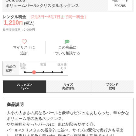
商品コード
ボリュームパール×クリスタルネックレス
E00285
レンタル料金
［2泊3日〜6泊7日まで同一料金］
1,210
円
(税込)
参考販売価格：9,900円
マイリストに
この商品に
追加
ついて相談する
新品
普通
使用感
商品の
同様
あり
状態
おしゃコン
サイズ
ブランド
Eye's
商品情報
説明
商品説明
大小の大きさの異なるパールと豪華なビジュをあしらった、華やかな
ボリューム感のあるネックレス。
やや黄味がかったパールは、肌に馴染みやすく◎。
パール×クリスタルの規則的に並べ、サイズの変化で奥行きも演出
し、顔周りの印象を華やかに魅せて小顔効果も期待できます!