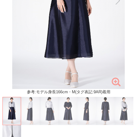
参考:モデル身長166cm・M(タグ表記:9AR)着用