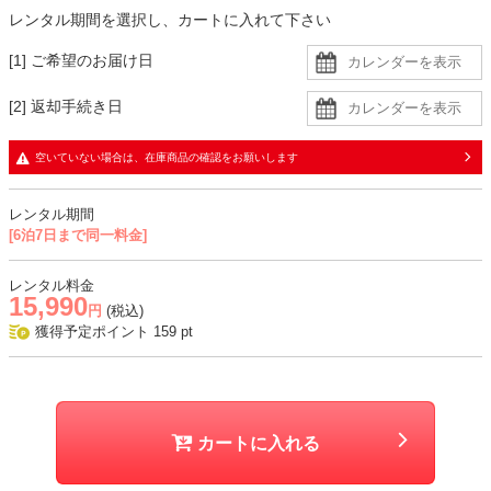
コーデのポイント
レンタル期間を選択し、カートに入れて下さい
小物はジャケットに合わせたシルバー系で統一感を高めるのがポイン
[1] ご希望のお届け日
ト。
華やかさをプラスしたい場合は、コサージュを合わせるのがおすすめ
[2] 返却手続き日
です。
空いていない場合は、在庫商品の確認をお願いします
生地
・ドレスはシャンタン生地に同色裏地の二枚重ねで、袖に透け感あり
レンタル期間
・ジャケットもシャンタン生地
[6泊7日まで同一料金]
おすすめシーン
レンタル料金
15,990
結婚式、二次会、同窓会、パーティー、顔合わせ、卒業式、式典など
円
(税込)
獲得予定ポイント
159
pt
カートに入れる