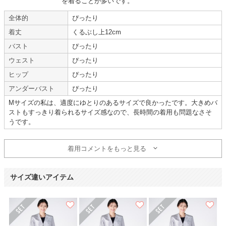
を着ることが多いです。
体型 :
標準
使用時期 :
4月
使用地域 :
千葉県
全体的
ぴったり
着丈
くるぶし上12cm
【一緒に注文した商品】
バスト
ぴったり
ウェスト
ぴったり
ヒップ
ぴったり
mebelle muse
TOKYO SOIR
アンダーバスト
ぴったり
Mサイズの私は、適度にゆとりのあるサイズで良かったです。大きめバ
【
B01716
】を使用
ストもすっきり着られるサイズ感なので、長時間の着用も問題なさそ
うです。
年齢 :
50代
サイズ :
やや大きい
身長 :
165〜169cm
丈 :
ふくらはぎ
着用コメントをもっと見る
体重 :
50～54kg
使用シーン :
卒入園・卒入学式
体型 :
標準
使用時期 :
3月
使用地域 :
神奈川県
サイズ違いアイテム
【一緒に注文した商品】