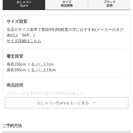
おしゃコン
サイズ
ブランド
Eye's
商品情報
説明
サイズ目安
当店のサイズ基準で普段9号(M)程度の方におすすめ(メーカーのタグ
表記は「9AR」)
サイズ詳細はこちら
着丈目安
身長155cm:くるぶし上7cm
身長165cm:くるぶし上13cm
商品説明
クラシックなネイビーカラーのドレスセット。
光沢感がエレガントさを引き立て、タイムレスな魅力を持つ一着で
おしゃコンEye'sをもっと見る
す。
上品で落ち着いたデザインは、新郎新婦のお母様にもおすすめです。
※ドレス・ボレロ・ネックレスのセット商品です。その他のアイテム
は、別途単品で取り扱いがございます。
ご予約方法