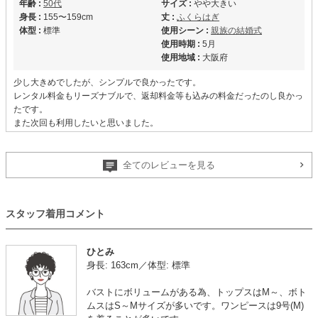
年齢 :
50代
サイズ :
やや大きい
身長 :
155〜159cm
丈 :
ふくらはぎ
体型 :
標準
使用シーン :
親族の結婚式
使用時期 :
5月
使用地域 :
大阪府
少し大きめでしたが、シンプルで良かったです。
レンタル料金もリーズナブルで、返却料金等も込みの料金だったのし良かっ
たです。
また次回も利用したいと思いました。
【一緒に注文した商品】
全てのレビューを見る
Hermoso luxe
Hermoso luxe
metoi
スタッフ着用コメント
ひとみ
身長: 163cm／体型: 標準
年齢 :
50代
サイズ :
ぴったり
バストにボリュームがある為、トップスはM～、ボト
身長 :
155〜159cm
丈 :
くるぶし
ムスはS～Mサイズが多いです。ワンピースは9号(M)
体重 :
50～54kg
使用シーン :
新郎・新婦の母親