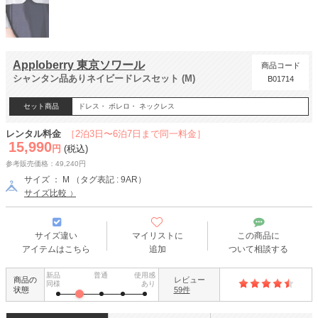
Apploberry 東京ソワール
商品コード
シャンタン品ありネイビードレスセット (M)
B01714
セット商品
ドレス・ ボレロ・ ネックレス
レンタル料金
［2泊3日〜6泊7日まで同一料金］
15,990
円
(税込)
参考販売価格：49,240円
サイズ ： M （タグ表記 : 9AR）
サイズ比較
サイズ違い
マイリストに
この商品に
アイテムはこちら
追加
ついて相談する
新品
普通
使用感
商品の
レビュー
同様
あり
状態
59件