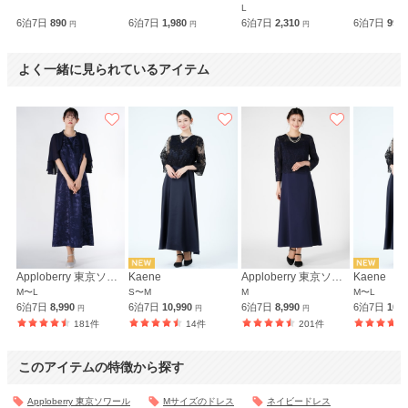
L
6泊7日
890
6泊7日
1,980
6泊7日
2,310
6泊7日
990
円
円
円
よく一緒に見られているアイテム
Apploberry 東京ソワール
Kaene
Apploberry 東京ソワール
Kaene
M〜L
S〜M
M
M〜L
6泊7日
8,990
6泊7日
10,990
6泊7日
8,990
6泊7日
10,
円
円
円
181件
14件
201件
このアイテムの特徴から探す
Apploberry 東京ソワール
Mサイズのドレス
ネイビードレス