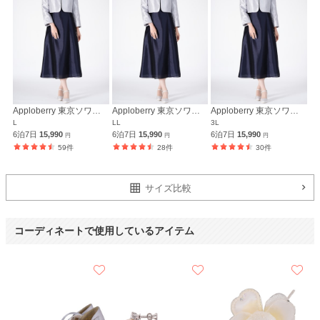
Hermoso luxe
Apploberry 東京ソワール
Apploberry 東京ソワール
Apploberry 東京ソワール
L
LL
3L
6泊7日
15,990
6泊7日
15,990
6泊7日
15,990
円
円
円
59件
28件
30件
サイズ比較
コーディネートで使用しているアイテム