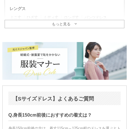
レングス
ミニ丈
ひざ丈
ミディ丈
ロング丈
パンツドレス
もっと見る
そで
ノースリーブ
ミニ袖〜半袖
五分〜長袖
ドレスタイプ
親族列席におすすめ
新郎新婦の母親向け
マダムドレス
ゆったりシルエット
マタニティドレス
授乳OK
ヘアセット後の着用OK
レース
シーン
結婚式・二次会ゲスト
パーティ
同窓会・謝恩会
【Sサイズドレス】よくあるご質問
顔合わせ・婚活
Q.身長150cm前後におすすめの着丈は？
年代
〜20代
30代
40代
50代〜
身長150cm前後の方は、着丈115cm～125cm程のドレスを選ぶとト