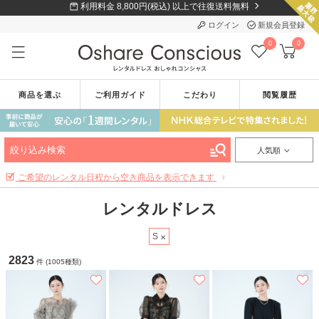
利用料金 8,800円(税込) 以上で往復送料無料
ログイン
新規会員登録
0
0
商品を選ぶ
ご利用ガイド
こだわり
閲覧履歴
絞り込み検索
人気順
ご希望のレンタル日程から空き商品を表示できます
レンタルドレス
S
2823
件 (1005種類)