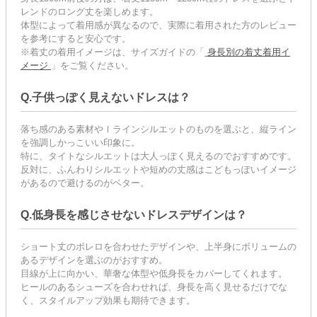
レンドのロング丈を楽しめます。
体型によって着用感が異なるので、実際に着用された方のレビュー
を参考にすると安心です。
※着丈の着用イメージは、サイズガイドの「
身長別の着丈着用イ
メージ
」をご覧ください。
Q.子供っぽく見えないドレスは？
落ち感のある素材やＩラインシルエットのものを選ぶと、縦ライン
を強調しかっこいい印象に。
特に、タイトなシルエットは大人っぽく見えるのでおすすめです。
反対に、ふんわりシルエットや短めの丈感はこどもっぽいイメージ
があるので避けるのがベター。
Q.低身長を感じさせないドレスデザインは？
ショート丈のボレロを合わせたデザインや、上半身にボリュームの
あるデザインを選ぶのがおすすめ。
目線が上に向かい、華奢な体型や低身長をカバーしてくれます。
ヒールのあるシューズを合わせれば、身長を高く見せるだけでな
く、スタイルアップ効果も期待できます。