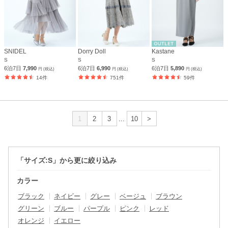
SNIDEL
Dorry Doll
Kastane
S
S
S
6泊7日
7,990
6泊7日
6,990
6泊7日
5,890
円 (税込)
円 (税込)
円 (税込)
14件
751件
59件
1
2
3
...
10
>
「サイズ:S」から更に絞り込み
カラー
ブラック
ネイビー
グレー
ベージュ
ブラウン
グリーン
ブルー
パープル
ピンク
レッド
オレンジ
イエロー