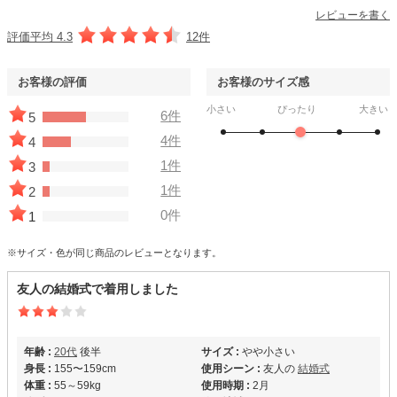
レビューを書く
評価平均 4.3
12件
お客様の評価
お客様のサイズ感
小さい
ぴったり
大きい
6件
5
4件
4
1件
3
1件
2
0件
1
※サイズ・色が同じ商品のレビューとなります。
友人の結婚式で着用しました
年齢 :
20代
後半
サイズ :
やや小さい
身長 :
155〜159cm
使用シーン :
友人の
結婚式
体重 :
55～59kg
使用時期 :
2月