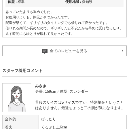
体型 :
標準
使用地域 :
愛知県
思っていたよりも重めでした。
お腹周りよりも、胸元がきつかったです。
配送が早くて、ギリギリのタイミングでも借りれて良かったです。
借りれる期間が長めなので、ギリギリだと不安だから早めに受け取ったり、
返す時間にもゆとりが取れて良かったです。
【一緒に注文した商品】
全てのレビューを見る
AIMER
スタッフ着用コメント
みさき
デザインが可愛い
身長: 159cm／体型: スレンダー
普段のサイズはSサイズですが、特別華奢ということ
年齢 :
30代
前半
サイズ :
やや大きい
はありません。最近ちょっと二の腕が気になります。
身長 :
160〜164cm
丈 :
ひざより下
体重 :
45～49kg
使用シーン :
友人の
結婚式
全体的
ぴったり
使用時期 :
6月
着丈
くるぶし上6cm
使用地域 :
東京都