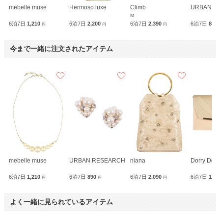
mebelle muse
Hermoso luxe
Climb
URBAN R
M
6泊7日
1,210
6泊7日
2,200
6泊7日
2,390
6泊7日
890
円
円
円
今まで一緒に注文されたアイテム
mebelle muse
URBAN RESEARCH
niana
Dorry Doll
6泊7日
1,210
6泊7日
890
6泊7日
2,090
6泊7日
1,9
円
円
円
よく一緒に見られているアイテム