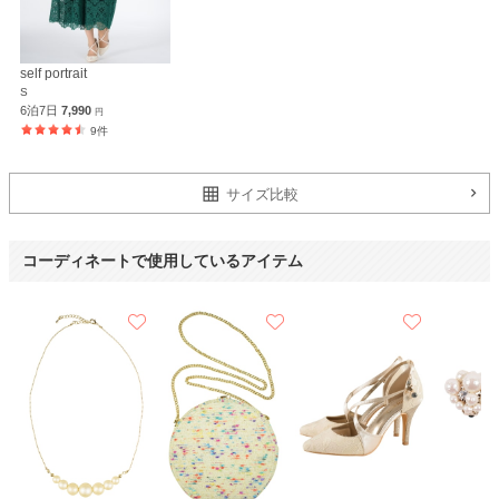
派手な訳でもなく、落ち着いた色でしたが、レースのドレスが珍しく他の方
とかぶらず着れました。
self portrait
S
6泊7日
7,990
円
9件
サイズ比較
コーディネートで使用しているアイテム