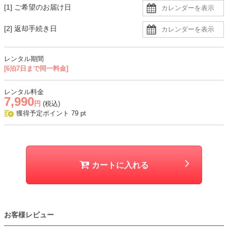
[1] ご希望のお届け日
透け感があるので、肩紐のないインナーを着用すると安心です。
[2] 返却手続き日
生地
・レース生地に同色裏地の二枚重ねで、デコルテと背中、袖に透け感
レンタル期間
あり
[6泊7日まで同一料金]
※生地の切り替え部分があるため、ファスナーの開閉時に引っかかり
が生じることがあります。
レンタル料金
7,990
円
(税込)
おすすめシーン
獲得予定ポイント
79
pt
結婚式、二次会、謝恩会、成人式、同窓会、パーティー、女子会など
カートに入れる
お客様レビュー