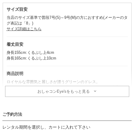
サイズ目安
当店のサイズ基準で普段7号(S)～9号(M)の方におすすめ(メーカーのタ
グ表記は「8」)
サイズ詳細はこちら
着丈目安
身長155cm:くるぶし上4cm
身長165cm:くるぶし上10cm
商品説明
ロイヤルな雰囲気と麗しさが漂うグリーンのドレス。
ウエストの切り替えからふんわり広がるスカートが、体型を上品にカ
おしゃコンEye'sをもっと見る
バーしてくれる一着です。
コーデのポイント
ご予約方法
合わせる小物は、淡い色でまとめると華やかさをキープできておすす
め。
レンタル期間を選択し、カートに入れて下さい
仕上げにパールのネックレスを合わせれば、エレガントなお呼ばれス
タイルが完成します。