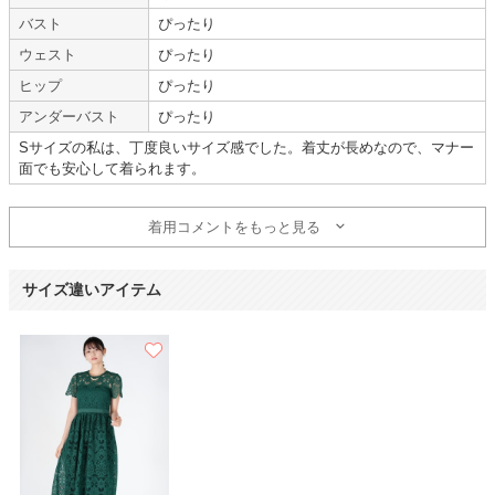
バスト
ぴったり
骨格ウェーブで、お腹まわりが気になる為、S-Mサイズにしました。
ウェスト
ぴったり
上半身が少しパカパカしましたが、それ以外はぴったりでした。
生地も重めなので、秋冬がいいかもしれません。
ヒップ
ぴったり
(華奢な人は、着られている感じになるかもです。)
アンダーバスト
ぴったり
デザインは可愛くて友人にも褒められました。
Sサイズの私は、丁度良いサイズ感でした。着丈が長めなので、マナー
【一緒に注文した商品】
面でも安心して着られます。
着用コメントをもっと見る
Dorry Doll
サイズ違いアイテム
他の方とかぶらず
年齢 :
20代
後半
サイズ :
ぴったり
身長 :
150〜154cm
丈 :
ひざより下
体重 :
40～44kg
使用シーン :
友人の
結婚式
体型 :
標準
使用時期 :
4月
使用地域 :
千葉県