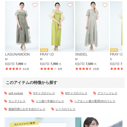
LAGUNAMOON
FRAY I.D
SNIDEL
FRAY I.D
M
M
M
S
6泊7日
7,990
6泊7日
7,990
6泊7日
7,590
6泊7日
7,9
円
円
円
61件
8件
25件
このアイテムの特徴から探す
self portrait
Sサイズのドレス
Mサイズのドレス
グリーンドレス
ロングドレス
ミニ袖〜半袖のドレス
ヘアセット後の着用OKのドレス
親族列席におすすめのドレス
レースのドレス