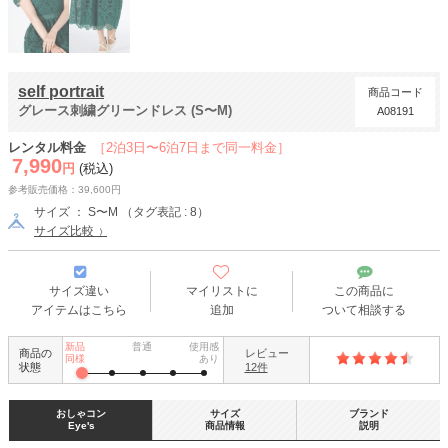
self portrait
商品コード
グレース刺繍グリーンドレス (S〜M)
A08191
レンタル料金
［2泊3日〜6泊7日まで同一料金］
7,990
円
(税込)
参考販売価格：39,600円
サイズ ： S〜M （タグ表記 : 8）
サイズ比較
サイズ違い
マイリストに
この商品に
アイテムはこちら
追加
ついて相談する
新品
普通
使用感
商品の
レビュー
同様
あり
状態
12件
おしゃコン
サイズ
ブランド
Eye's
商品情報
説明