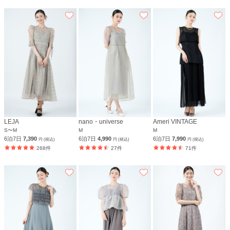
LEJA
nano・universe
Ameri VINTAGE
S〜M
M
M
6泊7日
7,390
6泊7日
4,990
6泊7日
7,990
円 (税込)
円 (税込)
円 (税込)
268件
27件
71件