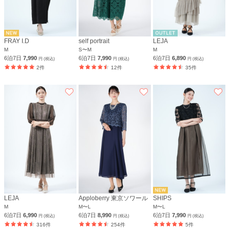
FRAY I.D
self portrait
LEJA
M
S〜M
M
6泊7日
7,990
6泊7日
7,990
6泊7日
6,890
円 (税込)
円 (税込)
円 (税込)
2件
12件
35件
LEJA
Apploberry 東京ソワール
SHIPS
M
M〜L
M〜L
6泊7日
6,990
6泊7日
8,990
6泊7日
7,990
円 (税込)
円 (税込)
円 (税込)
316件
254件
5件