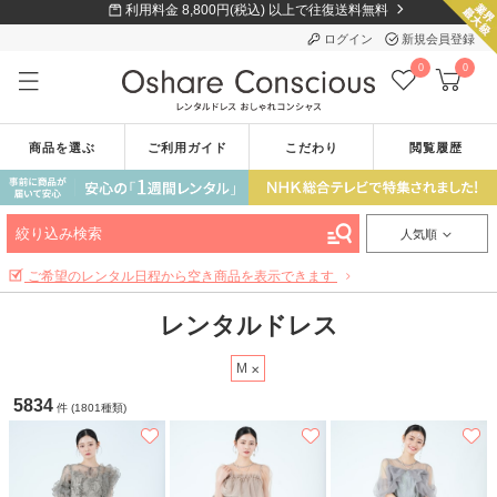
利用料金 8,800円(税込) 以上で往復送料無料
ログイン
新規会員登録
0
0
商品を選ぶ
ご利用ガイド
こだわり
閲覧履歴
絞り込み検索
人気順
ご希望のレンタル日程から空き商品を表示できます
レンタルドレス
M
5834
件 (1801種類)