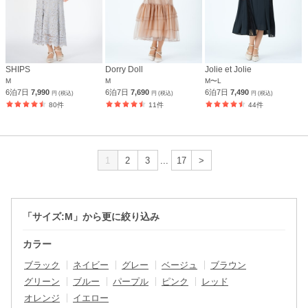
SHIPS
Dorry Doll
Jolie et Jolie
M
M
M〜L
6泊7日
7,990
6泊7日
7,690
6泊7日
7,490
円 (税込)
円 (税込)
円 (税込)
80件
11件
44件
1
2
3
...
17
>
「サイズ:M」から更に絞り込み
カラー
ブラック
ネイビー
グレー
ベージュ
ブラウン
グリーン
ブルー
パープル
ピンク
レッド
オレンジ
イエロー