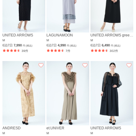
UNITED ARROWS
LAGUNAMOON
UNITED ARROWS green label relaxing
M
M
M
6泊7日
7,990
6泊7日
4,990
6泊7日
6,490
円 (税込)
円 (税込)
円 (税込)
39件
7件
302件
ANDRESD
et.UNiVER
UNITED ARROWS
M
M
M