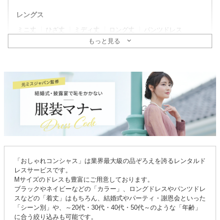
レングス
ミニ丈
ひざ丈
ミディ丈
ロング丈
パンツドレス
もっと見る
そで
ノースリーブ
ミニ袖〜半袖
五分〜長袖
ドレスタイプ
親族列席におすすめ
新郎新婦の母親向け
マダムドレス
ゆったりシルエット
マタニティドレス
授乳OK
ヘアセット後の着用OK
レース
シーン
「おしゃれコンシャス」は業界最大級の品ぞろえを誇るレンタルド
結婚式・二次会ゲスト
パーティ
同窓会・謝恩会
レスサービスです。
顔合わせ・婚活
Mサイズのドレスも豊富にご用意しております。
ブラックやネイビーなどの「カラー」、ロングドレスやパンツドレ
年代
スなどの「着丈」はもちろん、結婚式やパーティ・謝恩会といった
「シーン別」や、～20代・30代・40代・50代～のような「年齢」
〜20代
30代
40代
50代〜
に合う絞り込みも可能です。