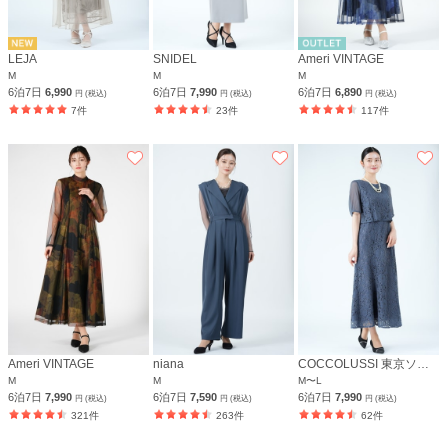
LEJA
SNIDEL
Ameri VINTAGE
M
M
M
6泊7日
6,990
6泊7日
7,990
6泊7日
6,890
円 (税込)
円 (税込)
円 (税込)
7件
23件
117件
Ameri VINTAGE
niana
COCCOLUSSI 東京ソワール
M
M
M〜L
6泊7日
7,990
6泊7日
7,590
6泊7日
7,990
円 (税込)
円 (税込)
円 (税込)
321件
263件
62件