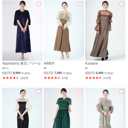
Apploberry 東京ソワール
AIMER
Kastane
M〜L
M
M
6泊7日
8,990
6泊7日
7,990
6泊7日
6,990
円 (税込)
円 (税込)
円 (税込)
181件
37件
237件