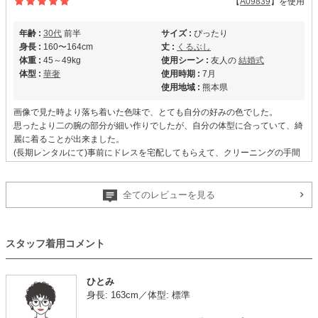
【
A09839
】を使用
年齢 :
30代
前半
サイズ :
ぴったり
身長 :
160〜164cm
丈 :
くるぶし
体重 :
45～49kg
使用シーン :
友人の
結婚式
体型 :
華奢
使用時期 :
7月
使用地域 :
熊本県
画像で見た時より落ち着いた色味で、とても自分の好みの色でした。
思ったより二の腕の部分が細い作りでしたが、自分の体型に合っていて、綺
麗に着ることが出来ました。
(長期レンタルにて)事前にドレスを宅配してもらえて、クリーニングの手間
も不要なのが、ここまで便利だと思いませんでした。
また利用させていただきたいです。
全てのレビューを見る
【
A10566
】を使用
スタッフ着用コメント
年齢 :
30代
前半
サイズ :
ぴったり
身長 :
145〜149cm
丈 :
ひざより下
ひとみ
体重 :
50～54kg
使用シーン :
会社の
結婚式
身長: 163cm／体型: 標準
体型 :
ややぽっちゃり
使用時期 :
7月
使用地域 :
神奈川県