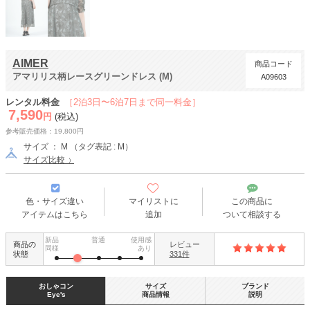
AIMER
商品コード
アマリリス柄レースグリーンドレス (M)
A09603
レンタル料金
［2泊3日〜6泊7日まで同一料金］
7,590
円
(税込)
参考販売価格：19,800円
サイズ ： M （タグ表記 : M）
サイズ比較
色・サイズ違い
マイリストに
この商品に
アイテムはこちら
追加
ついて相談する
新品
普通
使用感
商品の
レビュー
同様
あり
状態
331件
おしゃコン
サイズ
ブランド
Eye's
商品情報
説明