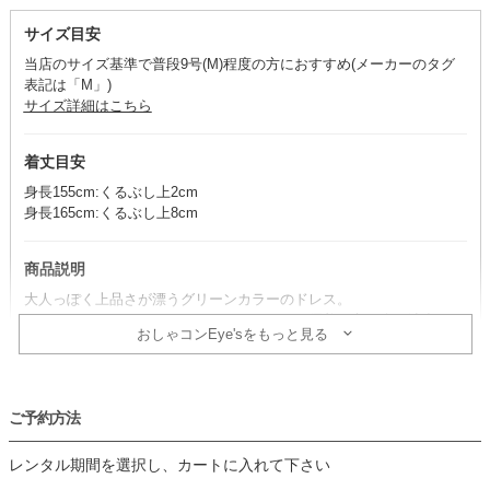
サイズ目安
当店のサイズ基準で普段9号(M)程度の方におすすめ(メーカーのタグ
表記は「M」)
サイズ詳細はこちら
着丈目安
身長155cm:くるぶし上2cm
身長165cm:くるぶし上8cm
商品説明
大人っぽく上品さが漂うグリーンカラーのドレス。
ふんわりなびくソフトマーメイドラインが、優美な立ち姿を演出する
おしゃコンEye'sをもっと見る
一着です。
コーデのポイント
ご予約方法
グリーンカラーには、ベージュとブラックカラーが相性抜群！
ベージュを合わせると、穏やかな雰囲気が、ブラックを合わせると、
レンタル期間を選択し、カートに入れて下さい
大人っぽい雰囲気が高まります。