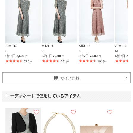
また利用したい。
【一緒に注文した商品】
VIWOMINA
MAYGLOBE Veil
AIMER
trattoria
AIMER
AIMER
AIMER
AIMER
S
L
S
M
6泊7日
7,590
6泊7日
7,590
6泊7日
7,590
6泊7日
7,5
円
円
円
220件
321件
161件
サイズ比較
コーディネートで使用しているアイテム