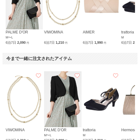
PALME D'OR
VIWOMINA
AIMER
trattoria
M〜L
M
6泊7日
2,090
6泊7日
1,210
6泊7日
1,990
6泊7日
2,3
円
円
円
今まで一緒に注文されたアイテム
VIWOMINA
PALME D'OR
trattoria
Hermoso l
M〜L
M