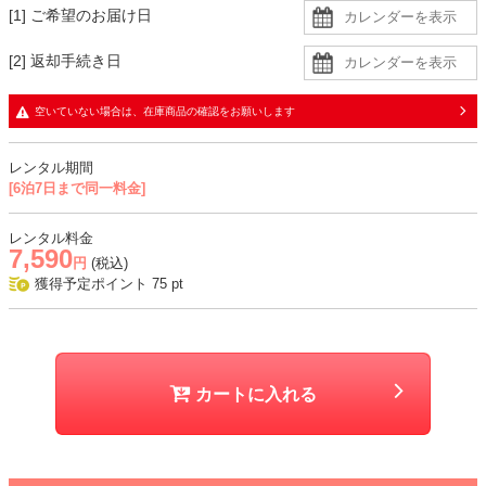
[1] ご希望のお届け日
生地
[2] 返却手続き日
・チュール生地に同色裏地の二枚重ねで、袖に透け感あり
空いていない場合は、在庫商品の確認をお願いします
おすすめシーン
結婚式、二次会、謝恩会、成人式、同窓会、パーティー、お食事会な
レンタル期間
ど
[6泊7日まで同一料金]
レンタル料金
7,590
円
(税込)
獲得予定ポイント
75
pt
カートに入れる