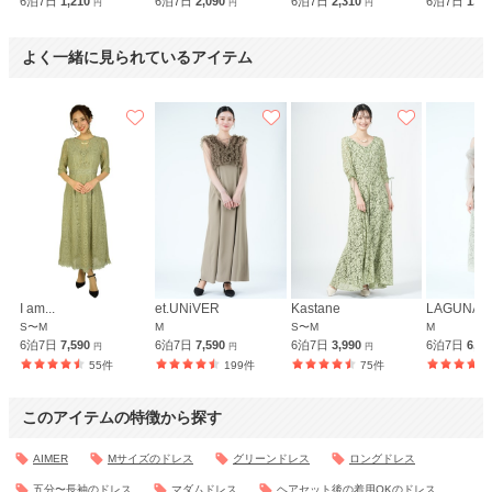
6泊7日
1,210
6泊7日
2,090
6泊7日
2,310
6泊7日
1,9
円
円
円
よく一緒に見られているアイテム
I am...
et.UNiVER
Kastane
LAGUNA
S〜M
M
S〜M
M
6泊7日
7,590
6泊7日
7,590
6泊7日
3,990
6泊7日
6,9
円
円
円
55件
199件
75件
このアイテムの特徴から探す
AIMER
Mサイズのドレス
グリーンドレス
ロングドレス
五分〜長袖のドレス
マダムドレス
ヘアセット後の着用OKのドレス