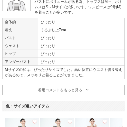
バストにボリュームがある為、トップスはM～、ボト
ムスはS～Mサイズが多いです。ワンピースは9号(M)
【一緒に注文した商品】
を着ることが多いです。
全体的
ぴったり
着丈
くるぶし上7cm
VIWOMINA
LE'RURE
バスト
ぴったり
ウェスト
ぴったり
デザイン色味ともに大好評
ヒップ
ぴったり
【
A09725
】を使用
アンダーバスト
ぴったり
Mサイズの私は、ぴったりサイズでした。高い位置にウエスト切り替え
年齢 :
20代
前半
サイズ :
ぴったり
があるので、スッキリと着ることができました。
身長 :
155〜159cm
丈 :
ひざより下
体重 :
50～54kg
使用シーン :
親族の結婚式
体型 :
標準
使用時期 :
7月
着用コメントをもっと見る
使用地域 :
富山県
ドレスのデザイン・色味ともに大好評だった。
色・サイズ違いアイテム
サイズが合うか心配だったが、他の人のレビューを見て、同じような体型の
方の感想を参考に選ぶことが出来て助かった。
モデルのコーデをそのままマネして借りることが出来るため、あまり悩まず
に決めることができ便利だった。