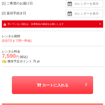
[1] ご希望のお届け日
楽しみいただけます。
甘さを抑えて大人っぽく着こなしたい方には、ブラックカラーもおす
[2] 返却手続き日
すめ。
透け感があるので、肩紐のないインナーを着用すると安心です。
空いていない場合は、在庫商品の確認をお願いします
生地
レンタル期間
・チュール生地に同色裏地の二枚重ねで、デコルテと背中、袖に透け
[6泊7日まで同一料金]
感あり
レンタル料金
おすすめシーン
7,590
円
(税込)
結婚式、二次会、謝恩会、成人式、同窓会、パーティー、女子会など
獲得予定ポイント
75
pt
カートに入れる