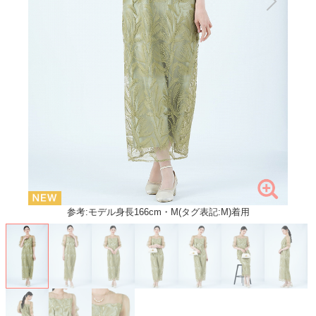
参考:モデル身長166cm・M(タグ表記:M)着用