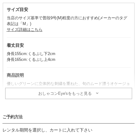
サイズ目安
当店のサイズ基準で普段9号(M)程度の方におすすめ(メーカーのタグ
表記は「M」)
サイズ詳細はこちら
着丈目安
身長155cm:くるぶし下2cm
身長165cm:くるぶし上4cm
商品説明
優しいグリーンに立体的な刺繍を重ねた、旬のムード漂うオケージョ
ンドレス。
おしゃコンEye'sをもっと見る
「AIMER」のオリジナルブランド「AIMER Acret」より、現代をしな
やかに生きる大人の女性に向けて仕立てられた一着です。
ふんわりとしたシアースリーブが軽やかな抜け感を生み、女性らしい
柔らかな表情を演出します。
ご予約方法
コーデのポイント
レンタル期間を選択し、カートに入れて下さい
アイボリー系の小物を合わせると、女性らしいやわらかな雰囲気をお