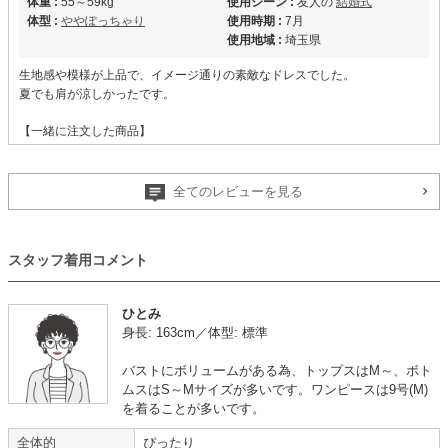
体重 :
55～59kg
使用シーン :
友人の
結婚式
体型 :
ややぽっちゃり
使用時期 :
7月
使用地域 :
埼玉県
生地感や模様が上品で、イメージ通りの素敵なドレスでした。
夏でも肩が涼しかったです。
【一緒に注文した商品】
全てのレビューを見る
Hermoso
スタッフ着用コメント
【
A13237
】を使用
ひとみ
年齢 :
30代
前半
サイズ :
やや大きい
身長: 163cm／体型: 標準
身長 :
160〜164cm
丈 :
ひざより下
体重 :
45～49kg
使用シーン :
友人の
結婚式
バストにボリュームがある為、トップスはM～、ボト
体型 :
標準
使用時期 :
7月
ムスはS～Mサイズが多いです。ワンピースは9号(M)
使用地域 :
東京都
を着ることが多いです。
全体的
ぴったり