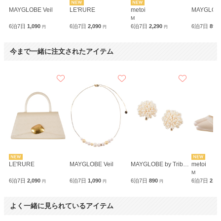
MAYGLOBE Veil
LE'RURE
metoi
M
6泊7日
1,090
6泊7日
2,090
6泊7日
2,290
6泊7日
890
円
円
円
今まで一緒に注文されたアイテム
LE'RURE
MAYGLOBE Veil
MAYGLOBE by Tribaluxe
metoi
M
6泊7日
2,090
6泊7日
1,090
6泊7日
890
6泊7日
2,2
円
円
円
よく一緒に見られているアイテム