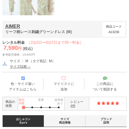
AIMER
商品コード
リーフ柄レース刺繍グリーンドレス (M)
A13236
レンタル料金
［2泊3日〜6泊7日まで同一料金］
7,590
円
(税込)
参考販売価格：19,800円
サイズ ： M （タグ表記 : M）
サイズ比較
色・サイズ違い
マイリストに
この商品に
アイテムはこちら
追加
ついて相談する
新品
普通
使用感
商品の
レビュー
同様
あり
状態
4件
おしゃコン
サイズ
ブランド
Eye's
商品情報
説明