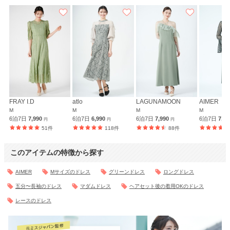
FRAY I.D
atlo
LAGUNAMOON
AIMER
M
M
M
M
6泊7日
7,990
6泊7日
6,990
6泊7日
7,990
6泊7日
7,9
円
円
円
51件
118件
88件
このアイテムの特徴から探す
AIMER
Mサイズのドレス
グリーンドレス
ロングドレス
五分〜長袖のドレス
マダムドレス
ヘアセット後の着用OKのドレス
レースのドレス