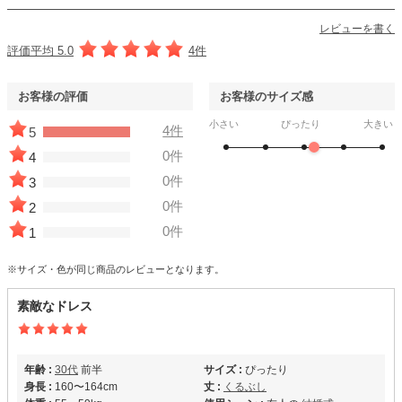
レビューを書く
評価平均 5.0
4件
お客様の評価
お客様のサイズ感
小さい
ぴったり
大きい
4件
5
0件
4
0件
3
0件
2
0件
1
※サイズ・色が同じ商品のレビューとなります。
素敵なドレス
年齢 :
30代
前半
サイズ :
ぴったり
身長 :
160〜164cm
丈 :
くるぶし