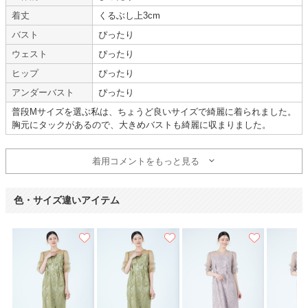
【
A13235
】を使用
着丈
くるぶし上3cm
バスト
ぴったり
年齢 :
20代
後半
サイズ :
ぴったり
ウェスト
ぴったり
身長 :
155〜159cm
丈 :
ひざより下
体重 :
50～54kg
使用シーン :
友人の
結婚式
ヒップ
ぴったり
体型 :
標準
使用時期 :
7月
アンダーバスト
ぴったり
使用地域 :
宮崎県
普段Mサイズを選ぶ私は、ちょうど良いサイズで綺麗に着られました。
胸元にタックがあるので、大きめバストも綺麗に収まりました。
【一緒に注文した商品】
着用コメントをもっと見る
metoi
色・サイズ違いアイテム