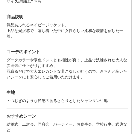
サイズ詳細はこちら
商品説明
気品あふれるネイビージャケット。
上品な光沢感で、落ち着いた中に女性らしい柔和な表情を宿した一
着。
コーデのポイント
ダークカラーや寒色ドレスとも相性が良く、上品で洗練された大人な
雰囲気に仕上がりおすすめ。
羽織るだけで大人エレガントな着こなしが叶うので、きちんと装いた
いシーンにも安心してご着用いただけます。
生地
・つむぎのような節感のあるさらりとしたシャンタン生地
おすすめシーン
結婚式、二次会、同窓会、パーティー、お食事会、学校行事、式典な
ど