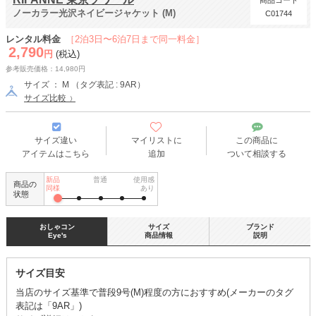
商品コード
ノーカラー光沢ネイビージャケット (M)
C01744
レンタル料金
［2泊3日〜6泊7日まで同一料金］
2,790
円
(税込)
参考販売価格：14,980円
サイズ ： M （タグ表記 : 9AR）
サイズ比較
サイズ違い
マイリストに
この商品に
アイテムはこちら
追加
ついて相談する
新品
普通
使用感
商品の
同様
あり
状態
おしゃコン
サイズ
ブランド
Eye's
商品情報
説明
サイズ目安
当店のサイズ基準で普段9号(M)程度の方におすすめ(メーカーのタグ
表記は「9AR」)