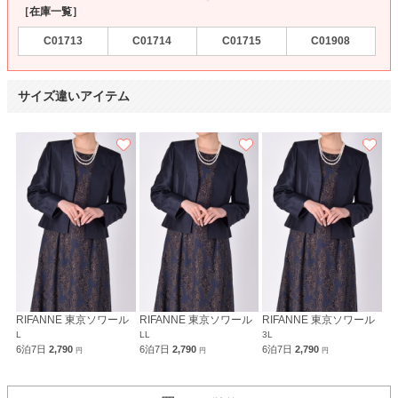
［在庫一覧］
C01713
C01714
C01715
C01908
サイズ違いアイテム
RIFANNE 東京ソワール
RIFANNE 東京ソワール
RIFANNE 東京ソワール
L
LL
3L
6泊7日
2,790
6泊7日
2,790
6泊7日
2,790
円
円
円