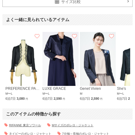
サイズ比較
よく一緒に見られているアイテム
PREFERENCE PARTY'S
LUXE GRACE
Genet Vivien
She's
M〜L
M〜L
M
M〜L
6泊7日
3,080
6泊7日
2,590
6泊7日
2,590
6泊7日
2,5
円
円
円
このアイテムの特徴から探す
RIFANNE 東京ソワール
Mサイズのボレロ・ジャケット
ネイビーのボレロ・ジャケット
7分袖～長袖のボレロ・ジャケット