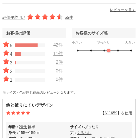
レビューを書く
評価平均 4.7
55件
お客様の評価
お客様のサイズ感
小さい
ぴったり
大きい
42件
5
11件
4
2件
3
0件
2
0件
1
※サイズ・色が同じ商品のレビューとなります。
他と被りにくいデザイン
【
A11659
】を使用
年齢 :
20代
後半
サイズ :
ぴったり
身長 :
155〜159cm
丈 :
くるぶし