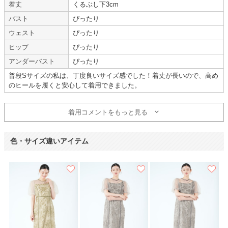
着丈
くるぶし下3cm
バスト
ぴったり
ウェスト
ぴったり
niana
ヒップ
ぴったり
アンダーバスト
ぴったり
とても綺麗で非常に満足でした
普段Sサイズの私は、丁度良いサイズ感でした！着丈が長いので、高め
【
A13111
】を使用
のヒールを履くと安心して着用できました。
年齢 :
20代
後半
サイズ :
ぴったり
着用コメントをもっと見る
身長 :
155〜159cm
丈 :
くるぶし
体重 :
45～49kg
使用シーン :
友人の
結婚式
体型 :
標準
使用時期 :
7月
色・サイズ違いアイテム
使用地域 :
山梨県
とても綺麗で非常に満足でした。
次回も利用したいと思います。
【一緒に注文した商品】