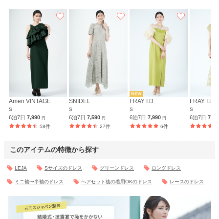
Ameri VINTAGE
SNIDEL
FRAY I.D
FRAY I.D
S
S
S
S
6泊7日
7,990
6泊7日
7,590
6泊7日
7,990
6泊7日
7,9
円
円
円
58件
27件
6件
このアイテムの特徴から探す
LEJA
Sサイズのドレス
グリーンドレス
ロングドレス
ミニ袖〜半袖のドレス
ヘアセット後の着用OKのドレス
レースのドレス