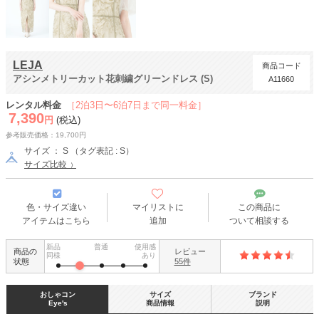
LEJA
商品コード
アシンメトリーカット花刺繍グリーンドレス (S)
A11660
レンタル料金
［2泊3日〜6泊7日まで同一料金］
7,390
円
(税込)
参考販売価格：19,700円
サイズ ： S （タグ表記 : S）
サイズ比較
色・サイズ違い
マイリストに
この商品に
アイテムはこちら
追加
ついて相談する
新品
普通
使用感
商品の
レビュー
同様
あり
状態
55件
おしゃコン
サイズ
ブランド
Eye's
商品情報
説明