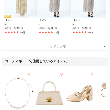
metoi
LEJA
LEJA
LEJA
M
S
M
6泊7日
7,390
6泊7日
7,390
6泊7日
7,390
円
円
円
76件
74件
104件
サイズ比較
コーディネートで使用しているアイテム