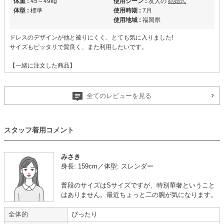
体重 :
45～49kg
使用シーン :
友人の
結婚式
体型 :
標準
使用時期 :
7月
使用地域 :
福岡県
ドレスのデザインが他と被りにくく、とても気に入りました!
サイズもピッタリで質良く、また利用したいです。
【一緒に注文した商品】
全てのレビューを見る
metoi
スタッフ着用コメント
みさき
年齢 :
20代
後半
サイズ :
ぴったり
身長: 159cm／体型: スレンダー
身長 :
175cm〜
丈 :
くるぶし
体重 :
50～54kg
使用シーン :
友人の
結婚式
普段のサイズはSサイズですが、特別華奢ということ
体型 :
華奢
使用時期 :
7月
はありません。最近ちょっと二の腕が気になります。
使用地域 :
千葉県
全体的
ぴったり
【一緒に注文した商品】