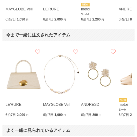
MAYGLOBE Veil
LE'RURE
metoi
ANDRESD
S〜M
6泊7日
1,090
6泊7日
2,090
6泊7日
2,290
6泊7日
890
円
円
円
今まで一緒に注文されたアイテム
LE'RURE
MAYGLOBE Veil
ANDRESD
metoi
S〜M
6泊7日
2,090
6泊7日
1,090
6泊7日
890
6泊7日
2,2
円
円
円
よく一緒に見られているアイテム