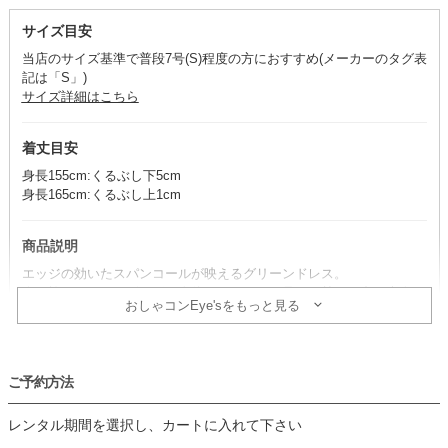
サイズ目安
当店のサイズ基準で普段7号(S)程度の方におすすめ(メーカーのタグ表
記は「S」)
サイズ詳細はこちら
着丈目安
身長155cm:くるぶし下5cm
身長165cm:くるぶし上1cm
商品説明
エッジの効いたスパンコールが映えるグリーンドレス。
縦に施されたパイピングが全体をすっきりと見せ、甘さの中に大人の
おしゃコンEye'sをもっと見る
抜け感と洗練された印象を添えます。
コーデのポイント
ご予約方法
小物には明るめのアイボリー系を合わせると、全体がやさしく上品な
印象にまとまります。
レンタル期間を選択し、カートに入れて下さい
シャープさを引き立てたい場合は、ブラックでシックに仕上げるのも
おすすめ。