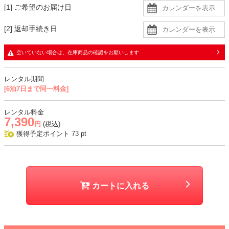
[1] ご希望のお届け日
透け感があるので、肩紐のないインナーを着用すると安心です。
[2] 返却手続き日
生地
・スパンコール装飾のチュールレース生地に同色裏地の二枚重ねで、
空いていない場合は、在庫商品の確認をお願いします
デコルテと背中、袖に透け感あり
レンタル期間
おすすめシーン
[6泊7日まで同一料金]
結婚式、二次会、謝恩会、成人式、同窓会、パーティー、女子会など
レンタル料金
7,390
円
(税込)
獲得予定ポイント
73
pt
カートに入れる