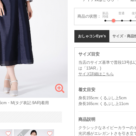
新品
普通
使
商品の状態：
同様
おしゃコン
Eye's
サイズ
・
商品
サイズ目安
当店のサイズ基準で普段13号(L
は「13AR」)
サイズ詳細はこちら
着丈目安
身長155cm:くるぶし上5cm
cm・M(タグ表記:9AR)着用
身長165cm:くるぶし上11cm
商品説明
クラシックなネイビーカラーの
光沢感がエレガントさを引き立