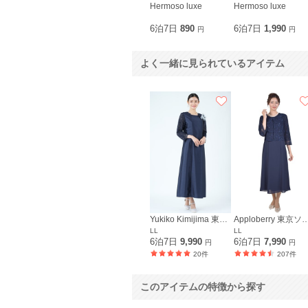
Hermoso luxe
Hermoso luxe
6泊7日
890
6泊7日
1,990
円
円
よく一緒に見られているアイテム
Yukiko Kimijima 東京ソワール
Apploberry 東
LL
LL
6泊7日
9,990
6泊7日
7,990
円
円
20件
207件
このアイテムの特徴から探す