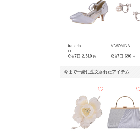
trattoria
VIWOMINA
LL
6泊7日
2,310
6泊7日
690
円
円
今まで一緒に注文されたアイテム