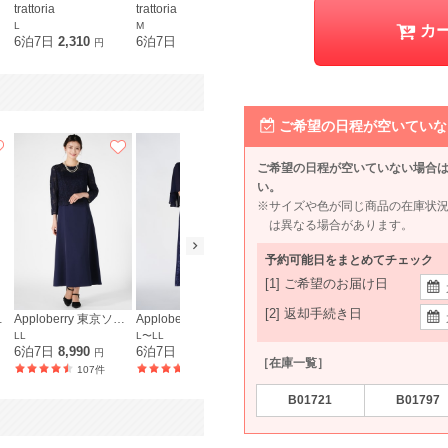
trattoria
trattoria
trattoria
Sweet As
L
M
LL
カ
6泊7日
2,310
6泊7日
2,310
6泊7日
2,310
6泊7日
1,9
円
円
円
ご希望の日程が空いていな
ご希望の日程が空いていない場合
い。
※サイズや色が同じ商品の在庫状
は異なる場合があります。
予約可能日をまとめてチェック
[1] ご希望のお届け日
[2] 返却手続き日
京ソワール
Apploberry 東京ソワール
Apploberry 東京ソワール
GENIESOIR東京ソワール
LL
L〜LL
LL
LL〜3L
6泊7日
8,990
6泊7日
8,990
6泊7日
17,990
6泊7日
12,
円
円
円
［在庫一覧］
107件
154件
15件
B01721
B01797