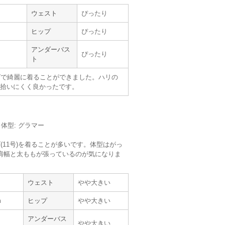
!
ウェスト
ぴったり
ステキでした。
てくださっているので、雰囲気が分かりやす
ヒップ
ぴったり
でベルト有りでよかったです。
アンダーバス
い。
ぴったり
ト
ズで綺麗に着ることができました。ハリの
拾いにくく良かったです。
m／体型: グラマー
(11号)を着ることが多いです。体型はがっ
肩幅と太ももが張っているのが気になりま
【
B01797
】を使用
ウェスト
やや大きい
サイズ :
ぴったり
m
ヒップ
やや大きい
丈 :
ふくらはぎ
使用シーン :
新郎・新婦の母親
アンダーバス
使用時期 :
4月
やや大きい