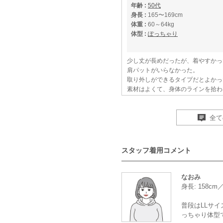
年齢 :
50代
身長 :
165〜169cm
体重 :
60～64kg
体型 :
ぽっちゃり
少し丈が長めだったが、着やすかっ
肩パットがいらなかった。
取り外しができるタイプだとよかっ
素材はよくて、身体のラインを拾わ
全て
高級感がありました
スタッフ着用コメント
年齢 :
60代
身長 :
155〜159cm
体重 :
55～59kg
なおみ
体型 :
ややぽっちゃり
身長: 158c
普段はLLサイ
電話相談をして正解でした。
っちゃり体型
サイズピッタリで、3Lにしなくて