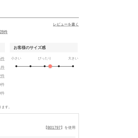
レビューを書く
28件
お客様のサイズ感
5件
小さい
ぴったり
大きい
1件
2件
0件
0件
ります。
【
B01797
】を使用