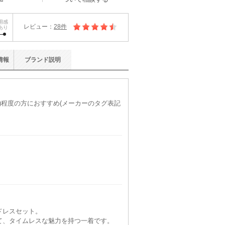
用感
レビュー：
28件
あり
情報
ブランド
説明
L)程度の方におすすめ(メーカーのタグ表記
ドレスセット。
て、タイムレスな魅力を持つ一着です。