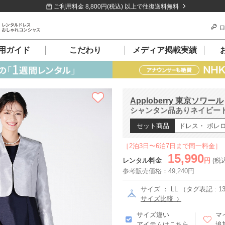
ご利用料金 8,800円(税込) 以上で往復送料無料
ロ
用ガイド
こだわり
メディア掲載実績
Apploberry 東京ソワール
シャンタン品ありネイビードレ
セット商品
ドレス・ ボレ
［2泊3日〜6泊7日まで同一料金］
15,990
レンタル料金
円
(税
参考販売価格：49,240円
サイズ ： LL （タグ表記 : 1
サイズ比較
サイズ違い
マ
アイテムはこちら
追