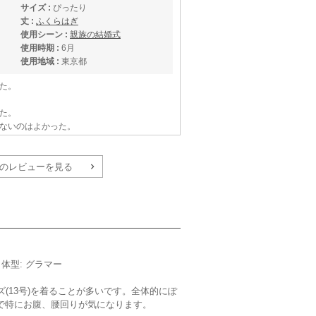
サイズ :
ぴったり
丈 :
ふくらはぎ
使用シーン :
親族の結婚式
使用時期 :
6月
使用地域 :
東京都
た。
た。
ないのはよかった。
のレビューを見る
サイズ :
ぴったり
丈 :
くるぶし
使用シーン :
親族の結婚式
使用時期 :
5月
m／体型: グラマー
使用地域 :
愛知県
ズ(13号)を着ることが多いです。全体的にぽ
で特にお腹、腰回りが気になります。
よかったです。