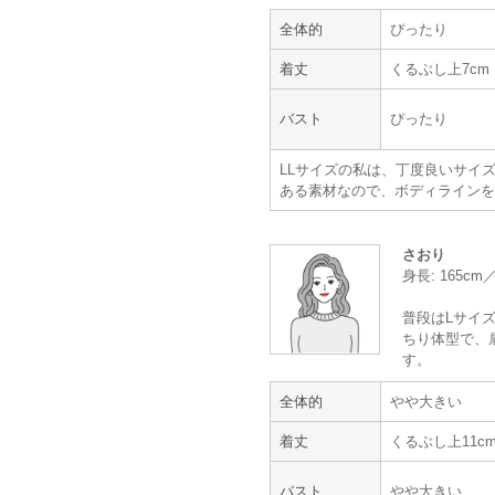
ドレスは生地に光沢があり高級感が!
全体的
ぴったり
そして何より着心地が楽で、涼しく
装いのトータルコーディネートをし
着丈
くるぶし上7cm
く、靴・バッグも参考になります。
靴のサイズもピッタリ、歩くのも楽
また機会があれば利用させてくださ
バスト
ぴったり
ありがとうございました。
LLサイズの私は、丁度良いサイ
【一緒に注文した商品】
ある素材なので、ボディラインを
さおり
身長: 165c
Hermoso luxe
metoi
普段はLサイズ
ちり体型で、
とにかくスピーディ
す。
全体的
やや大きい
年齢 :
60代
着丈
くるぶし上11c
身長 :
165〜169cm
体重 :
60～64kg
体型 :
ややぽっちゃり
バスト
やや大きい