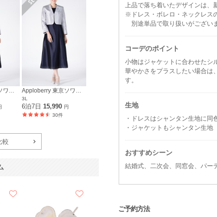
上品で落ち着いたデザインは、
※ドレス・ボレロ・ネックレス
別途単品で取り扱いがござい
コーデのポイント
小物はジャケットに合わせたシ
華やかさをプラスしたい場合は
す。
Apploberry 東京ソワール
Apploberry 東京ソワール
3L
生地
6泊7日
15,990
円
円
30件
・ドレスはシャンタン生地に同
・ジャケットもシャンタン生地
比較
おすすめシーン
結婚式、二次会、同窓会、パー
ム
ご予約方法