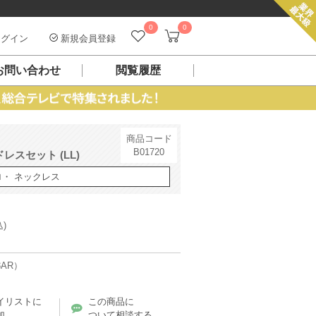
0
0
グイン
新規会員登録
お問い合わせ
閲覧履歴
商品コード
B01720
スセット (LL)
ロ・ ネックレス
込)
3AR）
イリストに
この商品に
加
ついて相談する