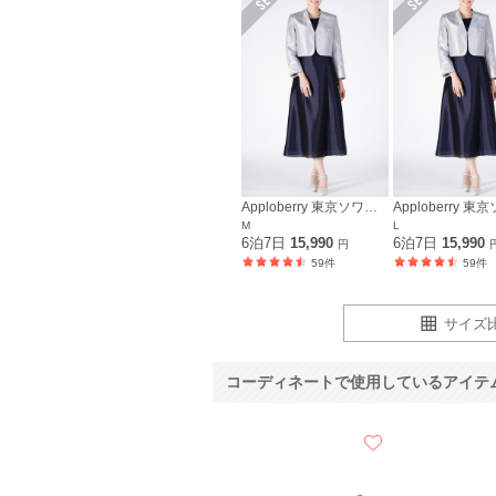
Apploberry 東京ソワール
M
L
6泊7日
15,990
6泊7日
15,990
円
59件
59件
サイズ
コーディネートで使用しているアイテ