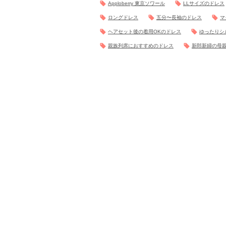
Apploberry 東京ソワール
LLサイズのドレス
ロングドレス
五分〜長袖のドレス
マ
ヘアセット後の着用OKのドレス
ゆったりシ
親族列席におすすめのドレス
新郎新婦の母