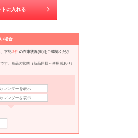
VIWOMINA
mebelle muse
Dorry Doll
LUX
ートに入れる
80
6泊7日
690
6泊7日
1,980
6泊7日
2,090
6泊
円
円
円
円
い場合
は、下記
2件
の在庫状況(※)をご確認くださ
況です。商品の状態（新品同様～使用感あり）
form forma 東京ソワール
PREFERENCE PARTY'S
Apploberry 東京ソワール
SOIR DOLCE 東京ソワール
LL〜3L
LL
LL
L〜L
490
6泊7日
7,590
6泊7日
10,990
6泊7日
19,990
6泊
円
円
円
円
1件
45件
17件
24件