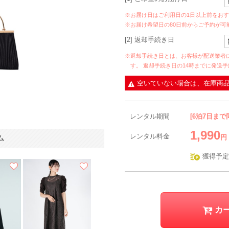
※お届け日はご利用日の1日以上前をお
※お届け希望日の80日前からご予約が可
[2] 返却手続き日
※返却手続き日とは、お客様が配送業者
す。 返却手続き日の14時までに発送
空いていない場合は、在庫商
レンタル期間
[6泊7日まで
1,990
レンタル料金
円
ム
獲得予定
カ