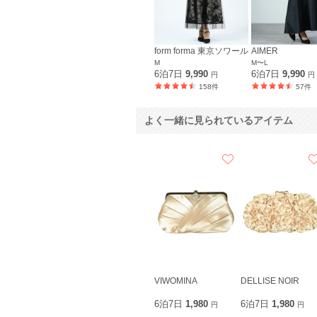
form forma 東京ソワール
AIMER
M
M〜L
6泊7日
9,990
6泊7日
9,990
円
円
158件
57件
よく一緒に見られているアイテム
VIWOMINA
DELLISE NOIR
6泊7日
1,980
6泊7日
1,980
円
円