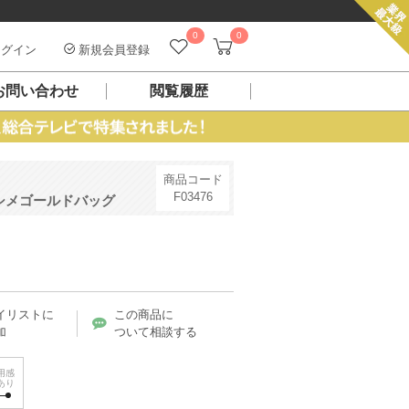
0
0
グイン
新規会員登録
お問い合わせ
閲覧履歴
商品コード
F03476
シメゴールドバッグ
イリストに
この商品に
加
ついて相談する
用感
あり