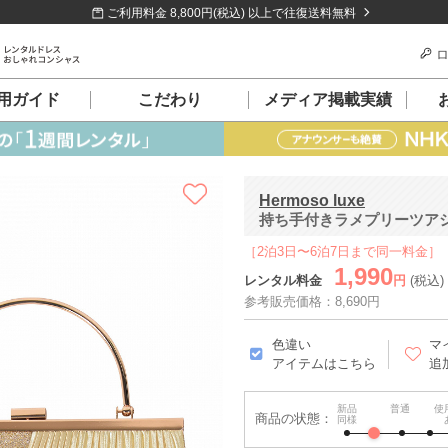
ご利用料金 8,800円(税込) 以上で往復送料無料
ロ
用ガイド
こだわり
メディア掲載実績
Hermoso luxe
持ち手付きラメプリーツア
［2泊3日〜6泊7日まで同一料金］
1,990
レンタル料金
円
(税込)
参考販売価格：8,690円
色違い
マ
アイテムはこちら
追
新品
普通
使
商品の状態：
同様