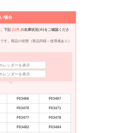
い場合
は、下記
23件
の在庫状況(※)をご確認くださ
況です。商品の状態（新品同様～使用感あり）
F03466
F03467
F03470
F03471
F03477
F03478
xe
Agreable
UNTITLED
Han-nari
AIM
F03482
F03484
80
6泊7日
1,980
6泊7日
2,090
6泊7日
1,540
6泊
円
円
円
円