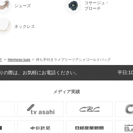
コサージュ・
シューズ
ブローチ
ネックレス
グ
>
Hermoso luxe
> 持ち手付きラメプリーツアシメゴールドバッグ
りの際は、お気軽にお電話ください。
平日:1
メディア実績