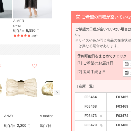
ご希望の日程が空いていな
AIMER
S〜M
ご希望の日程が空いていない場合
6泊7日
6,990
円
い。
35件
※サイズや色が同じ商品の在庫状
は異なる場合があります。
予約可能日をまとめてチェック
[1] ご希望のお届け日
[2] 返却手続き日
［在庫一覧］
F03464
F03465
F03468
F03469
F03473
F03474
※
ANAYI
A.motion
Luxe brille
Hermoso lu
F03479
F03480
※
6泊7日
2,200
6泊7日
1,980
6泊7日
1,980
6泊7日
1,9
円
円
円