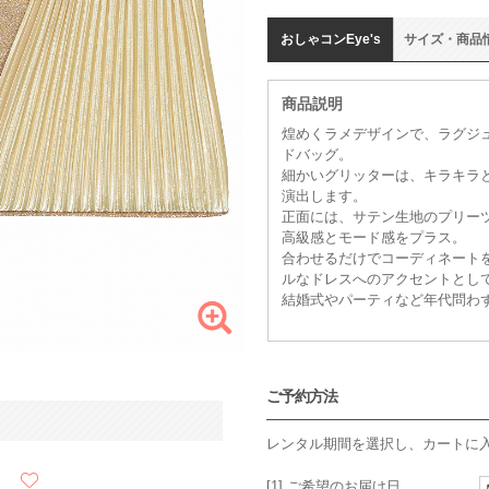
おしゃコン
Eye's
サイズ
・
商品
商品説明
煌めくラメデザインで、ラグジ
ドバッグ。
細かいグリッターは、キラキラ
演出します。
正面には、サテン生地のプリー
高級感とモード感をプラス。
合わせるだけでコーディネート
ルなドレスへのアクセントとし
結婚式やパーティなど年代問わ
ご予約方法
レンタル期間を選択し、カートに
[1] ご希望のお届け日