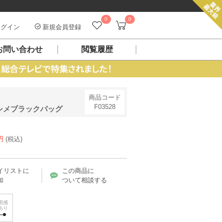
0
0
グイン
新規会員登録
お問い合わせ
閲覧履歴
商品コード
F03528
シメブラックバッグ
円
(税込)
イリストに
この商品に
加
ついて相談する
用感
あり