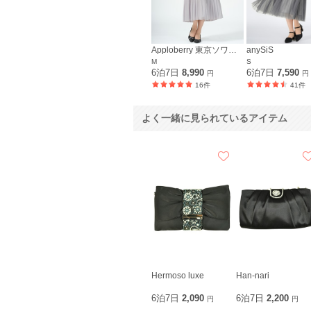
Apploberry 東京ソワール
anySiS
M
S
6泊7日
8,990
6泊7日
7,590
円
円
16件
41件
よく一緒に見られているアイテム
Hermoso luxe
Han-nari
6泊7日
2,090
6泊7日
2,200
円
円