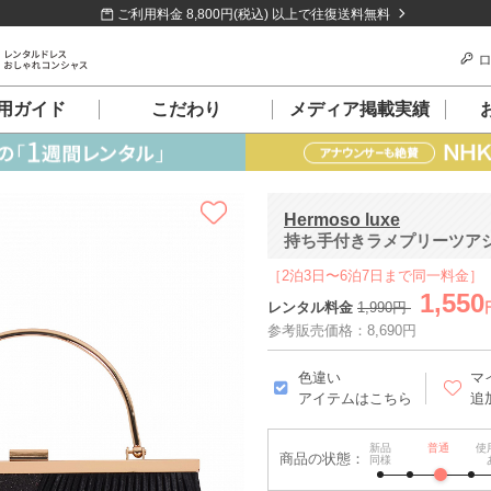
ご利用料金 8,800円(税込) 以上で往復送料無料
ロ
用ガイド
こだわり
メディア掲載実績
Hermoso luxe
持ち手付きラメプリーツア
［2泊3日〜6泊7日まで同一料金］
1,550
レンタル料金
1,990円
参考販売価格：8,690円
色違い
マ
アイテムはこちら
追
新品
普通
使
商品の状態：
同様