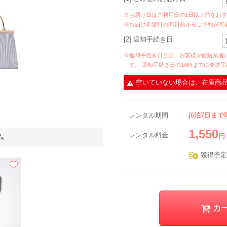
※お届け日はご利用日の1日以上前をお
※お届け希望日の80日前からご予約が可
[2] 返却手続き日
※返却手続き日とは、お客様が配送業者
す。 返却手続き日の14時までに発送
空いていない場合は、在庫商
レンタル期間
[6泊7日まで
1,550
レンタル料金
円
ム
獲得予定
カ