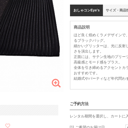
おしゃコン
Eye's
サイズ
・
商品
商品説明
ほど良く煌めくラメデザインで
るブラックバッグ。
細かいグリッターは、光に反射
さを演出します。
正面には、サテン生地のプリー
高級感とモード感をプラス。
全体を引き締めるアクセントカ
おすすめです。
結婚式やパーティなど年代問わ
ご予約方法
レンタル期間を選択し、カートに
[1] ご希望のお届け日