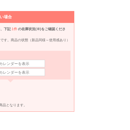
い場合
は、下記
1件
の在庫状況(※)をご確認くださ
況です。商品の状態（新品同様～使用感あり）
ET商品となります。
Luxe brille
Dorry Doll
Agreable
Dorr
80
6泊7日
1,980
6泊7日
2,090
6泊7日
1,980
6泊
円
円
円
円