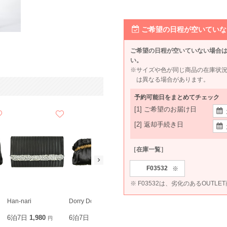
ご希望の日程が空いていな
ご希望の日程が空いていない場合
い。
※サイズや色が同じ商品の在庫状
は異なる場合があります。
予約可能日をまとめてチェック
[1] ご希望のお届け日
[2] 返却手続き日
［在庫一覧］
F03532
※
※ F03532は、劣化のあるOUTL
Han-nari
Dorry Doll
et.UNiVER
Sweet As
6泊7日
1,980
6泊7日
1,980
6泊7日
1,990
6泊7日
1,9
円
円
円