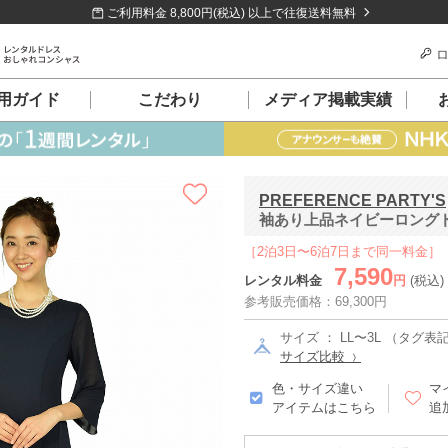
ご利用料金 8,800円(税込) 以上で往復送料無料
ロ
用ガイド
こだわり
メディア掲載実績
PREFERENCE PARTY'S
袖あり上品ネイビーロングドレス
［2泊3日〜6泊7日まで同一料金］
7,590
レンタル料金
円
(税込)
参考販売価格：69,300円
サイズ ： LL〜3L （タグ表記 
サイズ比較
色・サイズ違い
マ
アイテムはこちら
追