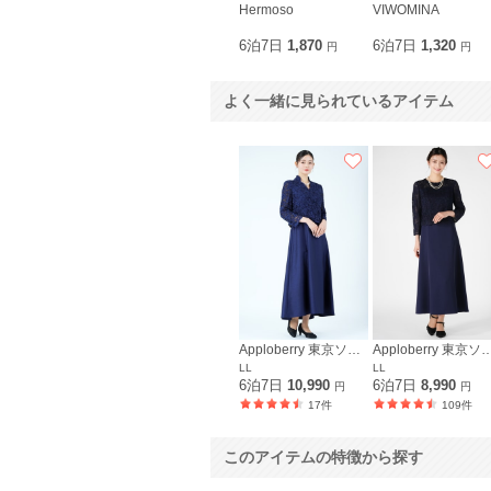
Hermoso
VIWOMINA
6泊7日
1,870
6泊7日
1,320
円
円
よく一緒に見られているアイテム
Apploberry 東京ソワール
Apploberry 東
LL
LL
6泊7日
10,990
6泊7日
8,990
円
円
17件
109件
このアイテムの特徴から探す