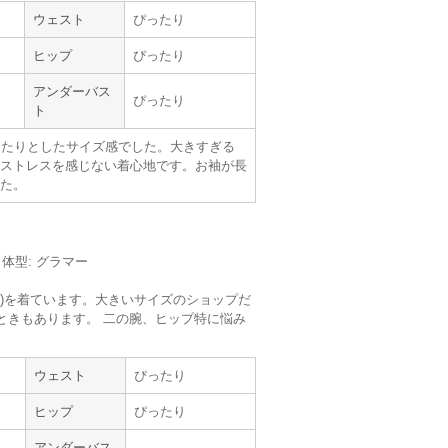
ウェスト
ぴったり
ヒップ
ぴったり
アンダーバス
ぴったり
ト
Sweet As
ったりとしたサイズ感でした。大きすぎる
ストレスを感じない着心地です。お袖が長
た。
サイズ :
やや大きい
丈 :
くるぶし
使用シーン :
卒入園・卒入学式
m／体型: グラマー
使用時期 :
3月
使用地域 :
福島県
5号)を着ています。大きいサイズのショップだ
るときもあります。 二の腕、ヒップ特に悩み
ウェスト
ぴったり
ヒップ
ぴったり
アンダーバス