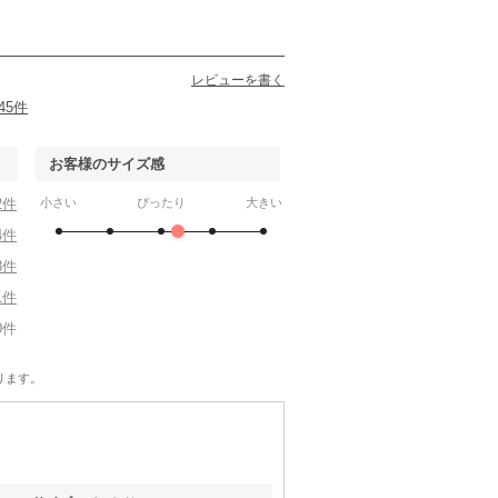
Hermoso luxe
VIWOMINA
Hermoso
mebe
80
6泊7日
1,980
6泊7日
2,310
6泊7日
1,210
6泊
円
円
円
円
レビューを書く
45件
お客様のサイズ感
2件
小さい
ぴったり
大きい
4件
8件
1件
0件
EMOTIONALL DRESSES 東京ソワール
Apploberry 東京ソワール
Apploberry 東京ソワール
SOIR DOLCE 東京ソワール
LL
3L
LL
LL
ります。
90
6泊7日
15,990
6泊7日
15,990
6泊7日
19,990
6泊
円
円
円
円
14件
28件
30件
24件