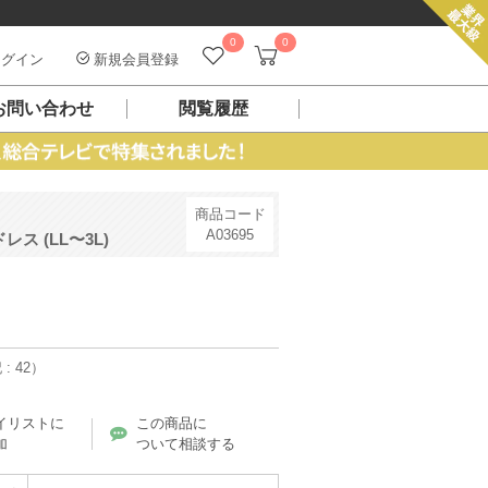
0
0
グイン
新規会員登録
お問い合わせ
閲覧履歴
商品コード
A03695
 (LL〜3L)
: 42）
イリストに
この商品に
加
ついて相談する