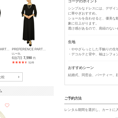
コーデのポイント
シンプルなドレスには、デザイ
に華やぎおすすめ。
ショールを合わせると、優美な
象に仕上がります。
透け感があるので、肩紐のない
生地
・ややざらっとした手触りの生
PREFERENCE PARTY'S
PREFERENCE PARTY'S
LL〜3L
・デコルテと背中、袖はシフォ
6泊7日
7,590
円
52件
おすすめシーン
結婚式、同窓会、パーティー、
比較
ム
ご予約方法
レンタル期間を選択し、カートに