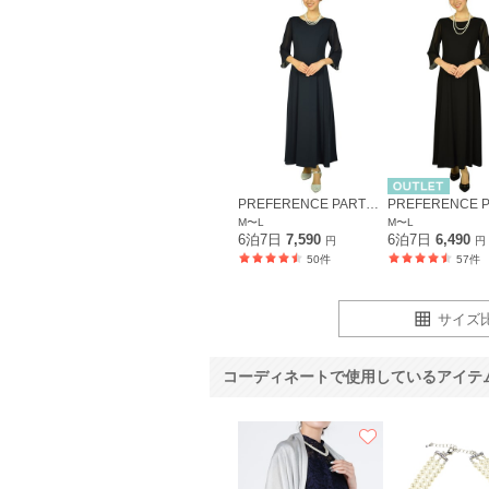
PREFERENCE PARTY'S
M〜L
M〜L
6泊7日
7,590
6泊7日
6,490
円
円
50件
57件
サイズ
コーディネートで使用しているアイテ