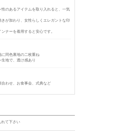
ン性のあるアイテムを取り入れると、一気
動きが加わり、女性らしくエレガントな印
インナーを着用すると安心です。
地に同色裏地の二枚重ね
ン生地で、透け感あり
顔合わせ、お食事会、式典など
入れて下さい