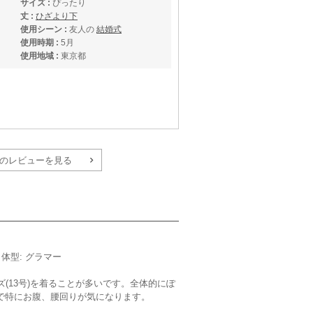
サイズ :
ぴったり
丈 :
ひざより下
使用シーン :
友人の
結婚式
使用時期 :
5月
使用地域 :
東京都
のレビューを見る
サイズ :
やや大きい
m／体型: グラマー
丈 :
くるぶし
使用シーン :
親族の結婚式
ズ(13号)を着ることが多いです。全体的にぽ
使用時期 :
4月
で特にお腹、腰回りが気になります。
使用地域 :
佐賀県