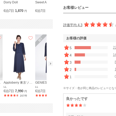
Dorry Doll
Sweet As
Selected
Sweet As
お客様レビュー
6泊7日
1,870
6泊7日
1,980
6泊7日
1,210
6泊7日
1,9
円
円
円
評価平均 4.3
お客様の評価
2
5
1
4
3
2
1
京ソワール
Apploberry 東京ソワール
GENIESOIR東京ソワール
Apploberry 東京ソワール
LL
LL
3L
LL
※サイズ・色が同じ商品のレビューとな
6泊7日
7,990
6泊7日
17,990
6泊7日
10,990
6泊7日
8,9
円
円
円
207件
15件
11件
良かったです