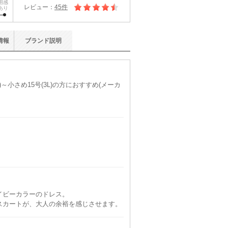
用感
レビュー：
45件
あり
情報
ブランド
説明
)～小さめ15号(3L)の方におすすめ(メーカ
イビーカラーのドレス。
スカートが、大人の余裕を感じさせます。