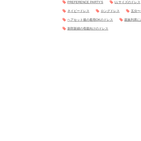
PREFERENCE PARTY'S
LLサイズのドレス
ネイビードレス
ロングドレス
五分〜
ヘアセット後の着用OKのドレス
親族列席に
新郎新婦の母親向けのドレス