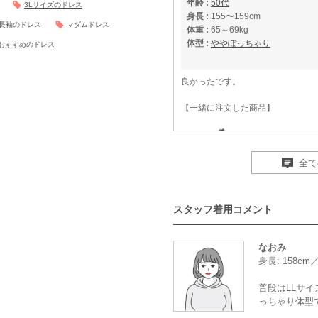
年齢 :
50代
3Lサイズのドレス
身長 :
155〜159cm
長袖のドレス
マダムドレス
体重 :
65～69kg
体型 :
ややぽっちゃり
おすすめのドレス
良かったです。
【一緒に注文した商品】
全て
LAGUNAMOON
スタッフ着用コメント
なおみ
年齢 :
50代
身長: 158c
身長 :
165〜169cm
体重 :
50～54kg
普段はLLサイ
体型 :
標準
っちゃり体型