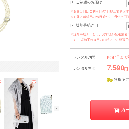
[1] ご希望のお届け日
※お届け日はご利用日の1日以上前をお
※お届け希望日の80日前からご予約が可
[2] 返却手続き日
※返却手続き日とは、お客様が配送業者
す。 返却手続き日の14時までに発送
レンタル期間
[6泊7日まで
7,590
レンタル料金
円
獲得予定
カ