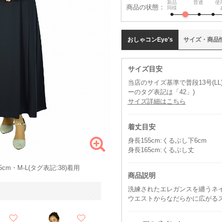
新品
普通
使
商品の状態：
同様
おしゃコン
Eye's
サイズ
・
商品
サイズ目安
当店のサイズ基準で普段13号(LL
ーのタグ表記は「42」)
サイズ詳細はこちら
着丈目安
身長155cm:くるぶし下6cm
身長165cm:くるぶし丈
cm・M-L(タグ表記:38)着用
商品説明
洗練されたエレガンスを纏うネ
ウエストからなだらかに広がる