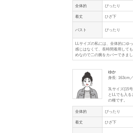
全体的
ぴったり
【一緒に注文した商品】
着丈
ひざ下
バスト
ぴったり
VIWOMINA
Hermoso
LLサイズの私には、全体的にゆ
感じはなくて、長時間着用しても
めなので二の腕をカバーできまし
年齢 :
40代
前半
身長 :
170〜174cm
ゆか
体重 :
60～64kg
身長: 163c
体型 :
標準
3Lサイズ(1
とLLでも入
の種です。
【一緒に注文した商品】
全体的
ぴったり
着丈
ひざ下
PREFERENCE