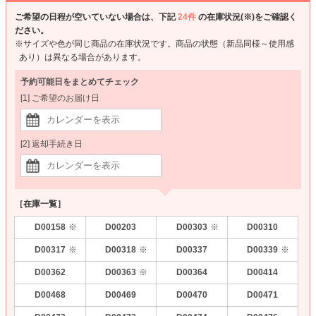
ご希望の日程が空いていない場合は、下記
24件
の在庫状況(※)をご確認く
ださい。
※サイズや色が同じ商品の在庫状況です。商品の状態（新品同様～使用感
あり）は異なる場合があります。
予約可能日をまとめてチェック
[1] ご希望のお届け日
[2] 返却手続き日
［在庫一覧］
D00158
D00203
D00303
D00310
※
※
D00317
D00318
D00337
D00339
※
※
※
D00362
D00363
D00364
D00414
※
D00468
D00469
D00470
D00471