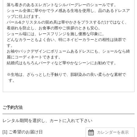
落ち着きのあるエレガントなシルバーグレーのショールです。
ショール全体に華やかでラメ感ある生地を使用し、品のあるドレスア
ップに仕上げます。
パール&クリスタルの留め具は華やかさをプラスするだけではなく、
着崩れを防止し、お食事の際やご挨拶のときも安心。
ショール端には、レースフリンジを施し優雅な印象に。
どんなカラーともよく合い、特にネイビーカラーとの相性は抜群で
す。
お袖やバックデザインにボリュームあるドレスにも、ショールなら綺
麗にコーディネートできます。
結婚式はもちろんパーティなど華やかなシーンにお勧めです。
※生地は、ざらっとした手触りで、肌馴染みの良い柔らかな素材で
す。
ご予約方法
レンタル期間を選択し、カートに入れて下さい
[1] ご希望のお届け日