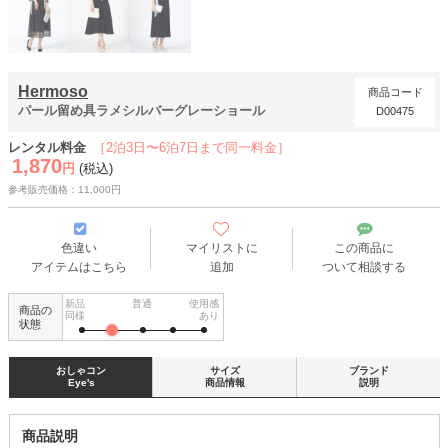
Hermoso
商品コード
パール留め具ラメシルバーグレーショール
D00475
レンタル料金
［2泊3日〜6泊7日まで同一料金］
1,870
円
(税込)
参考販売価格：11,000円
色違い
マイリストに
この商品に
アイテムはこちら
追加
ついて相談する
新品
普通
使用感
商品の
同様
あり
状態
おしゃコン
サイズ
ブランド
Eye's
商品情報
説明
商品説明