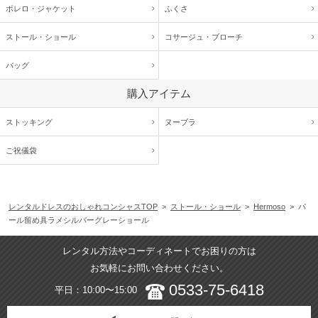
ボレロ・ジャケット
ふくさ
ストール・ショール
コサージュ・
ブローチ
バッグ
購入アイテム
ストッキング
ヌーブラ
ご祝儀袋
レンタルドレスのおしゃれコンシャスTOP
>
ストール・ショール
>
Hermoso
> パ
ール留め具ラメシルバーグレーショール
レンタル方法やコーディネートでお困りの方は
お気軽にお問い合わせください。
0533-75-6418
平日：10:00〜15:00