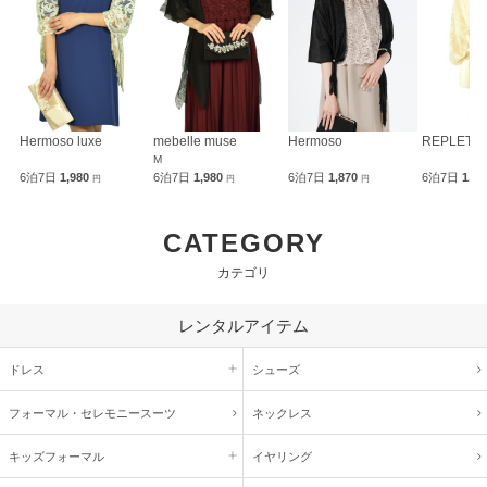
Hermoso luxe
mebelle muse
Hermoso
REPLETE
M
6泊7日
1,980
6泊7日
1,980
6泊7日
1,870
6泊7日
1,9
円
円
円
CATEGORY
カテゴリ
レンタルアイテム
ドレス
シューズ
フォーマル・
セレモニースーツ
ネックレス
キッズ
フォーマル
イヤリング