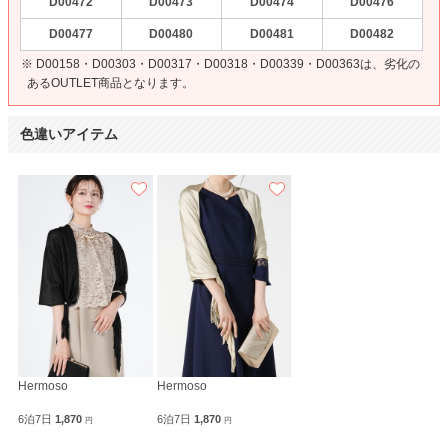
D00472
D00473
D00474
D00476
D00477
D00480
D00481
D00482
※ D00158・D00303・D00317・D00318・D00339・D00363は、劣化の
あるOUTLET商品となります。
色違いアイテム
Hermoso
Hermoso
6泊7日
1,870
6泊7日
1,870
円
円