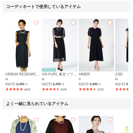
コーディネートで使用しているアイテム
URBAN RESEARCH ROSSO
UN-FURL 東京ソワール
AIMER
23区
M
M
S
M
6泊7日
6,490
6泊7日
6,490
6泊7日
6,990
6泊7日
8,4
円
円
円
48件
60件
30件
よく一緒に見られているアイテム