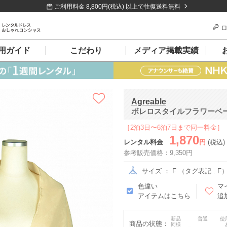
ご利用料金 8,800円(税込) 以上で往復送料無料
ロ
用ガイド
こだわり
メディア掲載実績
Agreable
ボレロスタイルフラワーベージ
［2泊3日〜6泊7日まで同一料金］
1,870
レンタル料金
円
(税込)
参考販売価格：9,350円
サイズ ： F （タグ表記 : F
色違い
マ
アイテムはこちら
追
新品
普通
使
商品の状態：
同様