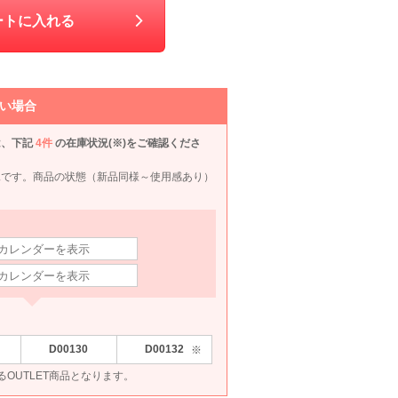
ートに入れる
い場合
は、下記
4件
の在庫状況(※)をご確認くださ
況です。商品の状態（新品同様～使用感あり）
D00130
D00132
※
se
Hermoso
Agreable
mebelle muse
DEL
あるOUTLET商品となります。
10
6泊7日
1,870
6泊7日
1,870
6泊7日
1,430
6泊
円
円
円
円