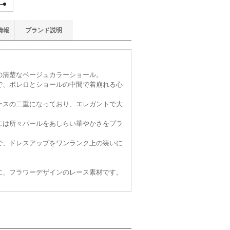
情報
ブランド
説明
の清楚なベージュカラーショール。
で、ボレロとショールの中間で着崩れる心
ースの二重になっており、エレガントで大
には所々パールをあしらい華やかさをプラ
で、ドレスアップをワンランク上の装いに
に、フラワーデザインのレース素材です。