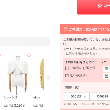
カ
ご希望の日程が空いていな
ご希望の日程が空いていない場合
い。
※サイズや色が同じ商品の在庫状
は異なる場合があります。
予約可能日をまとめてチェック
[1] ご希望のお届け日
[2] 返却手続き日
［在庫一覧］
D00127
D00129
※
Dorry Doll
ef-de
REPLETE
mebelle mu
※ D00127・D00132は、劣化の
6泊7日
2,190
6泊7日
1,870
6泊7日
1,540
6泊7日
2,3
円
円
円