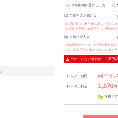
レンタル期間を選択し、カートに
[1] ご希望のお届け日
※お届け日はご利用日の1日以上前をお
※お届け希望日の80日前からご予約が可
[2] 返却手続き日
※返却手続き日とは、お客様が配送業者
す。 返却手続き日の14時までに発送
空いていない場合は、在庫商
ム
レンタル期間
[6泊7日まで
1,870
レンタル料金
円
獲得予定