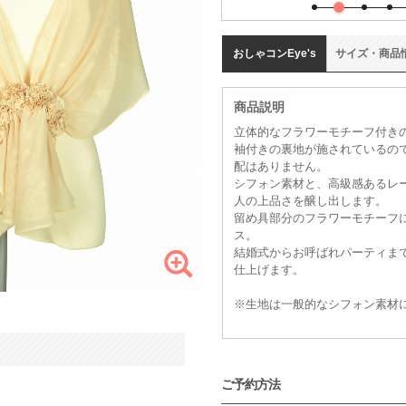
おしゃコン
Eye's
サイズ
・
商品
商品説明
立体的なフラワーモチーフ付き
袖付きの裏地が施されているの
配はありません。
シフォン素材と、高級感あるレ
人の上品さを醸し出します。
留め具部分のフラワーモチーフ
ス。
結婚式からお呼ばれパーティま
仕上げます。
※生地は一般的なシフォン素材
ご予約方法