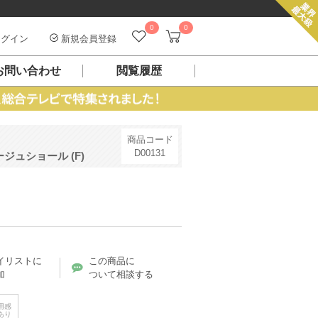
0
0
グイン
新規会員登録
お問い合わせ
閲覧履歴
商品コード
D00131
ュショール (F)
）
イリストに
この商品に
加
ついて相談する
用感
あり