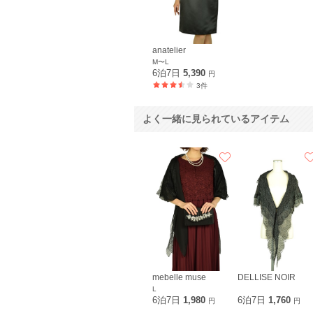
anatelier
M〜L
6泊7日
5,390
円
3件
よく一緒に見られているアイテム
mebelle muse
DELLISE NOIR
L
6泊7日
1,980
6泊7日
1,760
円
円