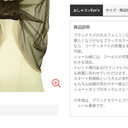
おしゃコン
Eye's
サイズ
・
商品
商品説明
ブラックラメの大人フェミニン
重たくなりがちなブラックカラ
なら、コーディネートの邪魔を
可能。
ショール縁には、ゴールドの可
かさを演出。
トレンド感のあるIラインドレ
も綺麗に合わせていただけます
スヌード初挑戦という大人の女
もちろん結婚式等のマナー面も
ショートタイプのネックレスと
※生地は、ブラックカラーとゴ
ュール素材です。