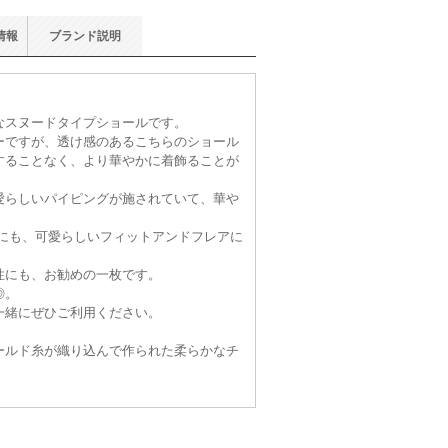
情報
ブランド
説明
なスヌードタイプショールです。
ーですが、透け感のあるこちらのショール
することなく、より華やかに着飾ることが
愛らしいパイピングが施されていて、華や
スにも、可愛らしいフィットアンドフレアに
。
性にも、お勧めの一枚です。
◎。
一緒にぜひご利用ください。
ールド糸が織り込んで作られた柔らかなチ