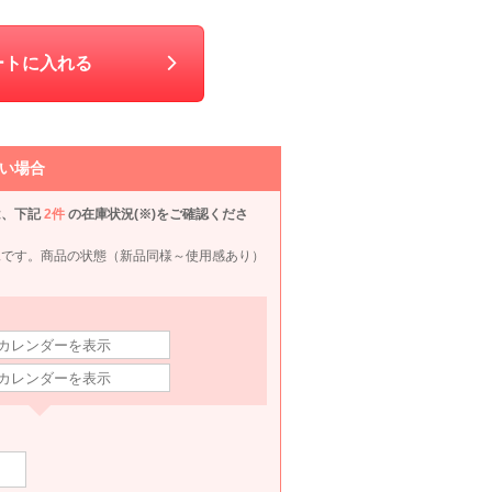
DELLISE NOIR
REPLETE
DELLISE NOIR
Agre
ートに入れる
80
6泊7日
1,540
6泊7日
1,980
6泊7日
1,760
6泊
円
円
円
円
い場合
は、下記
2件
の在庫状況(※)をご確認くださ
況です。商品の状態（新品同様～使用感あり）