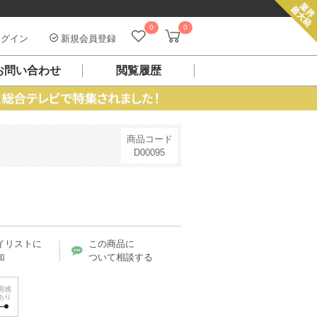
0
0
グイン
新規会員登録
お問い合わせ
閲覧履歴
商品コード
D00095
イリストに
この商品に
加
ついて相談する
用感
あり