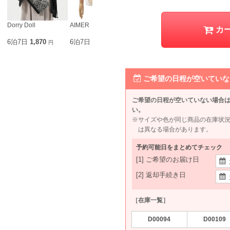
Dorry Doll
AIMER
Hermoso luxe
Agreable
カ
6泊7日
1,870
6泊7日
1,990
6泊7日
1,980
6泊7日
1,9
円
円
円
ご希望の日程が空いていな
ご希望の日程が空いていない場合
い。
※サイズや色が同じ商品の在庫状
は異なる場合があります。
予約可能日をまとめてチェック
[1] ご希望のお届け日
[2] 返却手続き日
［在庫一覧］
D00094
D00109