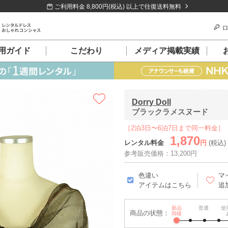
ご利用料金 8,800円(税込) 以上で往復送料無料
ロ
用ガイド
こだわり
メディア掲載実績
Dorry Doll
ブラックラメスヌード
［2泊3日〜6泊7日まで同一料金］
1,870
レンタル料金
円
(税込)
参考販売価格：13,200円
色違い
マ
アイテムはこちら
追
新品
普通
使
商品の状態：
同様