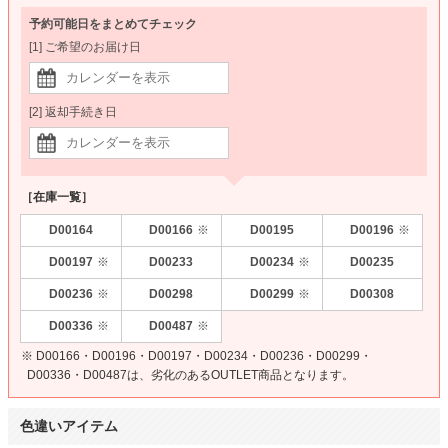
予約可能日をまとめてチェック
[1] ご希望のお届け日
[2] 返却手続き日
［在庫一覧］
D00164
D00166
D00195
D00196
※
※
D00197
D00233
D00234
D00235
※
※
D00236
D00298
D00299
D00308
※
※
D00336
D00487
※
※
※ D00166・D00196・D00197・D00234・D00236・D00299・
D00336・D00487は、劣化のあるOUTLET商品となります。
色違いアイテム