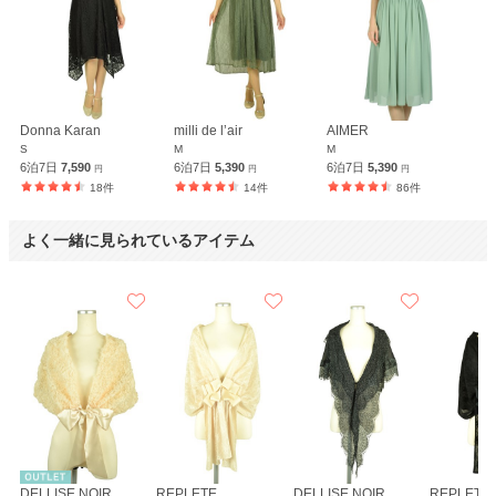
Donna Karan
milli de l’air
AIMER
S
M
M
6泊7日
7,590
6泊7日
5,390
6泊7日
5,390
円
円
円
18件
14件
86件
よく一緒に見られているアイテム
DELLISE NOIR
REPLETE
DELLISE NOIR
REPLETE