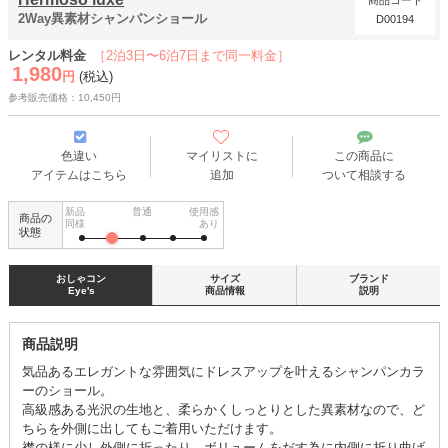
商品コード
2Way異素材シャンパンショール
D00194
レンタル料金
［2泊3日〜6泊7日まで同一料金］
1,980
円
(税込)
参考販売価格：10,450円
色違い
マイリストに
この商品に
アイテムはこちら
追加
ついて相談する
新品
普通
使用感
商品の
同様
あり
状態
おしゃコン
サイズ
ブランド
Eye's
商品情報
説明
商品説明
気品あるエレガントな雰囲気にドレスアップを叶えるシャンパンカラ
ーのショール。
高級感ある光沢の生地と、柔らかくしっとりとした異素材なので、ど
ちらを外側に出してもご着用いただけます。
襟の様に少し外側に折ったり、ボリュームをだす為に内側に折り曲げ