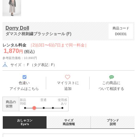
Dorry Doll
商品コード
ダマスク柄刺繍ブラックショール (F)
D00331
レンタル料金
［2泊3日〜6泊7日まで同一料金］
1,870
円
(税込)
参考販売価格：10,890円
サイズ ： F （タグ表記 : F）
色違い
マイリストに
この商品に
アイテムはこちら
追加
ついて相談する
新品
普通
使用感
商品の
同様
あり
状態
おしゃコン
サイズ
ブランド
Eye's
商品情報
説明