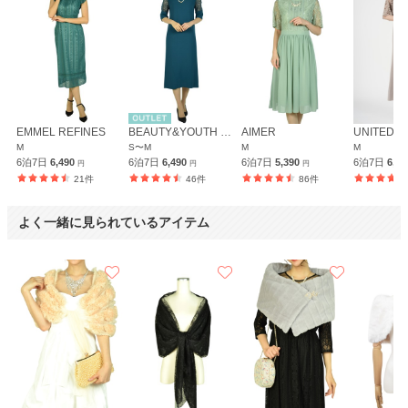
EMMEL REFINES
BEAUTY&YOUTH UNITED ARROWS
AIMER
M
S〜M
M
M
6泊7日
6,490
6泊7日
6,490
6泊7日
5,390
6泊7日
6,9
円
円
円
21件
46件
86件
よく一緒に見られているアイテム