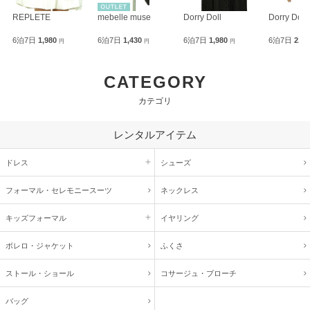
REPLETE
mebelle muse
Dorry Doll
Dorry Doll
6泊7日
1,980
6泊7日
1,430
6泊7日
1,980
6泊7日
2,1
円
円
円
CATEGORY
カテゴリ
レンタルアイテム
ドレス
シューズ
フォーマル・
セレモニースーツ
ネックレス
キッズ
フォーマル
イヤリング
ボレロ・ジャケット
ふくさ
ストール・ショール
コサージュ・
ブローチ
バッグ