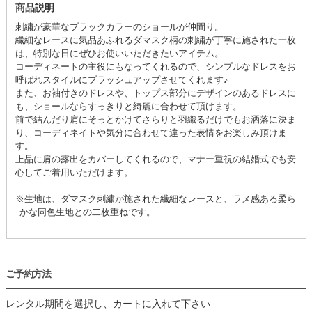
商品説明
刺繍が豪華なブラックカラーのショールが仲間り。
繊細なレースに気品あふれるダマスク柄の刺繍が丁寧に施された一枚
は、特別な日にぜひお使いいただきたいアイテム。
コーディネートの主役にもなってくれるので、シンプルなドレスをお
呼ばれスタイルにブラッシュアップさせてくれます♪
また、お袖付きのドレスや、トップス部分にデザインのあるドレスに
も、ショールならすっきりと綺麗に合わせて頂けます。
前で結んだり肩にそっとかけてさらりと羽織るだけでもお洒落に決ま
り、コーディネイトや気分に合わせて違った表情をお楽しみ頂けま
す。
上品に肩の露出をカバーしてくれるので、マナー重視の結婚式でも安
心してご着用いただけます。
※生地は、ダマスク刺繍が施された繊細なレースと、ラメ感ある柔ら
かな同色生地との二枚重ねです。
ご予約方法
レンタル期間を選択し、カートに入れて下さい