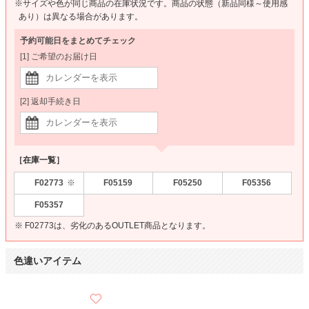
※サイズや色が同じ商品の在庫状況です。商品の状態（新品同様～使用感
あり）は異なる場合があります。
予約可能日をまとめてチェック
[1] ご希望のお届け日
[2] 返却手続き日
［在庫一覧］
F02773
F05159
F05250
F05356
※
F05357
※ F02773は、劣化のあるOUTLET商品となります。
色違いアイテム