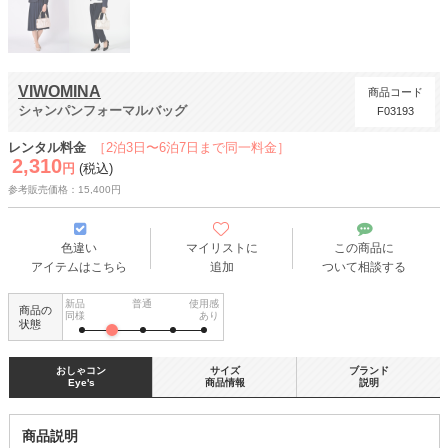
VIWOMINA
商品コード
シャンパンフォーマルバッグ
F03193
レンタル料金
［2泊3日〜6泊7日まで同一料金］
2,310
円
(税込)
参考販売価格：15,400円
色違い
マイリストに
この商品に
アイテムはこちら
追加
ついて相談する
新品
普通
使用感
商品の
同様
あり
状態
おしゃコン
サイズ
ブランド
Eye's
商品情報
説明
商品説明