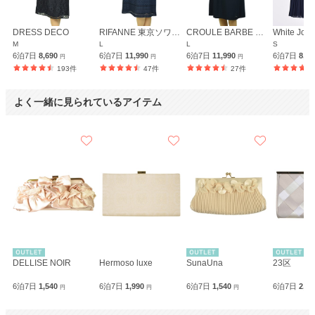
DRESS DECO
RIFANNE 東京ソワール
CROULE BARBE イギン
White Jool
M
L
L
S
6泊7日
8,690
6泊7日
11,990
6泊7日
11,990
6泊7日
8,5
円
円
円
193件
47件
27件
よく一緒に見られているアイテム
DELLISE NOIR
Hermoso luxe
SunaUna
23区
6泊7日
1,540
6泊7日
1,990
6泊7日
1,540
6泊7日
2,0
円
円
円