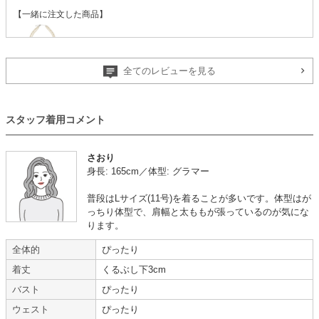
【一緒に注文した商品】
全てのレビューを見る
VIWOMINA
レース・生地に品がある
スタッフ着用コメント
さおり
年齢 :
50代
サイズ :
ぴったり
身長: 165cm／体型: グラマー
身長 :
160〜164cm
丈 :
くるぶし
体重 :
55～59kg
使用シーン :
新郎・新婦の母親
普段はLサイズ(11号)を着ることが多いです。体型はが
体型 :
ややぽっちゃり
使用時期 :
5月
っちり体型で、肩幅と太ももが張っているのが気にな
使用地域 :
東京都
ります。
ドレスのレース・生地に品があり、サイズもぴったりで良かったです。
全体的
ぴったり
レンタル期間も長く、価格もリーズナブルで、返却方法も分かりやすく、本
着丈
くるぶし下3cm
当に助かりました。
機会があればまたレンタルしたいと思います。
バスト
ぴったり
ウェスト
ぴったり
【一緒に注文した商品】