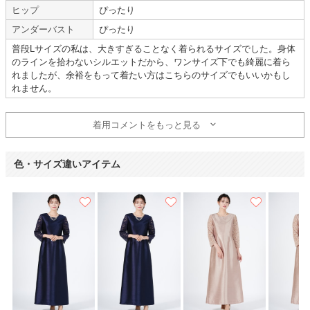
ヒップ
ぴったり
アンダーバスト
ぴったり
普段Lサイズの私は、大きすぎることなく着られるサイズでした。身体
Dorry Doll
trattoria
のラインを拾わないシルエットだから、ワンサイズ下でも綺麗に着ら
れましたが、余裕をもって着たい方はこちらのサイズでもいいかもし
れません。
快適に過ごせました
着用コメントをもっと見る
年齢 :
50代
サイズ :
ぴったり
身長 :
165〜169cm
丈 :
くるぶし
色・サイズ違いアイテム
体重 :
50～54kg
使用シーン :
新郎・新婦の母親
体型 :
標準
使用時期 :
3月
使用地域 :
神奈川県
着心地がよく快適に過ごせました。
以前に着ていた方のアンケート(レビュー)の通りでした。
とても満足しています。
遠方での式だった為、6泊お借りできて大変助かりました。
ありがとうございました。
【一緒に注文した商品】