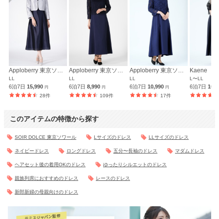
Apploberry 東京ソワール
Apploberry 東京ソワール
Apploberry 東京ソワール
Kaene
LL
LL
LL
L〜LL
6泊7日
15,990
6泊7日
8,990
6泊7日
10,990
6泊7日
10,
円
円
円
28件
109件
17件
このアイテムの特徴から探す
SOIR DOLCE 東京ソワール
Lサイズのドレス
LLサイズのドレス
ネイビードレス
ロングドレス
五分〜長袖のドレス
マダムドレス
ヘアセット後の着用OKのドレス
ゆったりシルエットのドレス
親族列席におすすめのドレス
レースのドレス
新郎新婦の母親向けのドレス