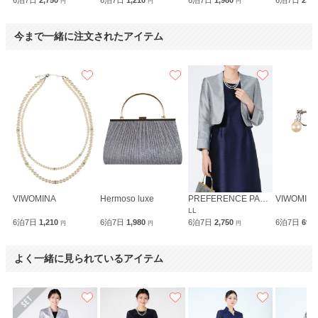
円
円
円
今まで一緒に注文されたアイテム
VIWOMINA
Hermoso luxe
PREFERENCE PARTY'S
VIWOMIN
LL
6泊7日
1,210
6泊7日
1,980
6泊7日
2,750
6泊7日
690
円
円
円
よく一緒に見られているアイテム