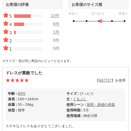
お客様の評価
お客様のサイズ感
小さい
ぴったり
大きい
10件
5
6件
4
1件
3
0件
2
0件
1
※サイズ・色が同じ商品のレビューとなります。
ドレスが素敵でした
【
A07727
】を使用
年齢 :
60代
サイズ :
ぴったり
身長 :
160〜164cm
丈 :
くるぶし
体重 :
55～59kg
使用シーン :
新郎・新婦の母親
体型 :
標準
使用時期 :
5月
使用地域 :
神奈川県
ステキなドレスをありがとうございました。