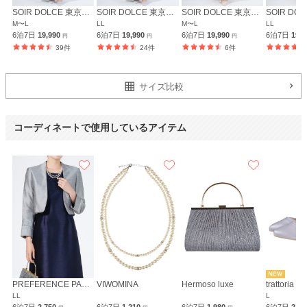
SOIR DOLCE 東京ソワール
SOIR DOLCE 東京ソワール
SOIR DOLCE 東京ソワール
M〜L
LL
M〜L
LL
6泊7日
19,990
6泊7日
19,990
6泊7日
19,990
6泊7日
19,
円
円
円
39件
24件
6件
PREFERENCE
Climb
PARTY'S
サイズ比較
コーディネートで使用しているアイテム
PREFERENCE PARTY'S
VIWOMINA
Hermoso luxe
trattoria
LL
L
6泊7日
2,750
6泊7日
1,210
6泊7日
1,980
6泊7日
2,3