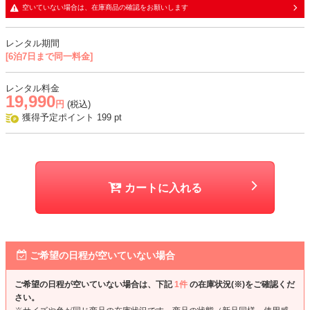
・袖部分はレース生地で、透け感あり
空いていない場合は、在庫商品の確認をお願いします
おすすめシーン
レンタル期間
[6泊7日まで同一料金]
結婚式、二次会、パーティー、お食事会、発表会、式典など
レンタル料金
19,990
円
(税込)
獲得予定ポイント
199
pt
カートに入れる
ご希望の日程が空いていない場合
ご希望の日程が空いていない場合は、下記
1件
の在庫状況(※)をご確認くだ
さい。