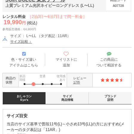
商品コード
上質プレミアム光沢ネイビーロングドレス (L〜LL)
A07728
レンタル料金
［2泊3日〜6泊7日まで同一料金］
19,990
円
(税込)
参考販売価格：64,900円
サイズ ： L〜LL （タグ表記 : 11AR）
サイズ比較
色・サイズ違い
マイリストに
この商品に
アイテムはこちら
追加
ついて相談する
新品
普通
使用感
商品の
レビュー
同様
あり
状態
17件
おしゃコン
サイズ
ブランド
Eye's
商品情報
説明
サイズ目安
当店のサイズ基準で普段11号(L)～小さめ13号(LL)の方におすすめ(メ
ーカーのタグ表記は「11AR」)