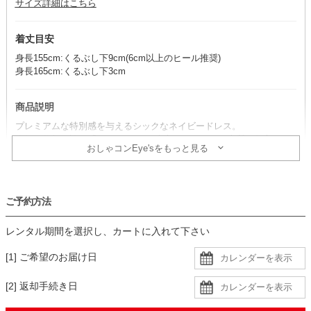
サイズ詳細はこちら
着丈目安
身長155cm:くるぶし下9cm(6cm以上のヒール推奨)
身長165cm:くるぶし下3cm
商品説明
プレミアムな特別感を与えるシックなネイビードレス。
人気と信頼を誇る「SOIR DOLCE 東京ソワール」の上質な仕立て
おしゃコンEye'sをもっと見る
が、ワンランク上の装いを完成させます。
コーデのポイント
ご予約方法
シルバーの小物を合わせると、エレガントで華やかなコーディネート
が完成。
レンタル期間を選択し、カートに入れて下さい
フォーマル感を高めるジャケットを羽織れば、マザーズドレスとして
も安心のスタイルに仕上がります。
[1] ご希望のお届け日
生地
[2] 返却手続き日
・シャンタン生地と同色裏地の二枚重ね