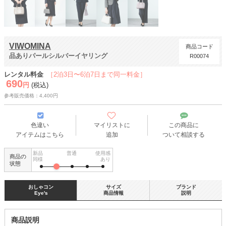
VIWOMINA
商品コード
品ありパールシルバーイヤリング
R00074
レンタル料金
［2泊3日〜6泊7日まで同一料金］
690
円
(税込)
参考販売価格：4,400円
色違い
マイリストに
この商品に
アイテムはこちら
追加
ついて相談する
新品
普通
使用感
商品の
同様
あり
状態
おしゃコン
サイズ
ブランド
Eye's
商品情報
説明
商品説明