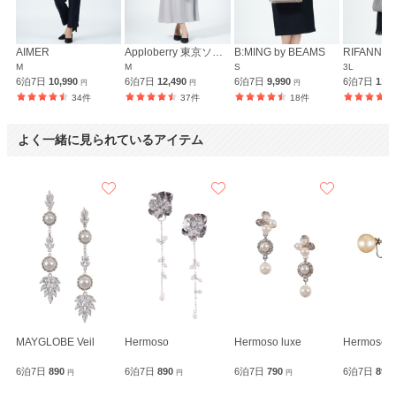
AIMER
Apploberry 東京ソワール
B:MING by BEAMS
M
M
S
3L
6泊7日
10,990
6泊7日
12,490
6泊7日
9,990
6泊7日
11,
円
円
円
34件
37件
18件
よく一緒に見られているアイテム
MAYGLOBE Veil
Hermoso
Hermoso luxe
Hermoso l
6泊7日
890
6泊7日
890
6泊7日
790
6泊7日
890
円
円
円