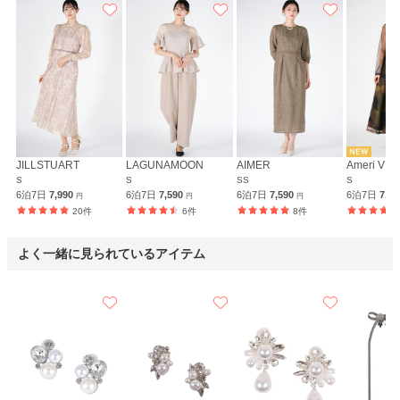
JILLSTUART
LAGUNAMOON
AIMER
Ameri VIN
S
S
SS
S
6泊7日
7,990
6泊7日
7,590
6泊7日
7,590
6泊7日
7,9
円
円
円
20件
6件
8件
よく一緒に見られているアイテム