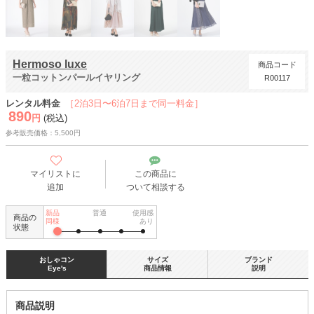
Hermoso luxe
商品コード
一粒コットンパールイヤリング
R00117
レンタル料金
［2泊3日〜6泊7日まで同一料金］
890
円
(税込)
参考販売価格：5,500円
マイリストに
この商品に
追加
ついて相談する
新品
普通
使用感
商品の
同様
あり
状態
おしゃコン
サイズ
ブランド
Eye's
商品情報
説明
商品説明