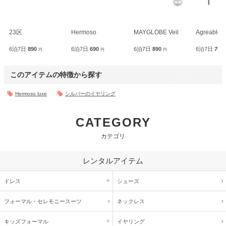
23区
Hermoso
MAYGLOBE Veil
Agreable
6泊7日
890
6泊7日
690
6泊7日
890
6泊7日
790
円
円
円
このアイテムの特徴から探す
Hermoso luxe
シルバーのイヤリング
CATEGORY
カテゴリ
レンタルアイテム
ドレス
シューズ
フォーマル・
セレモニースーツ
ネックレス
キッズ
フォーマル
イヤリング