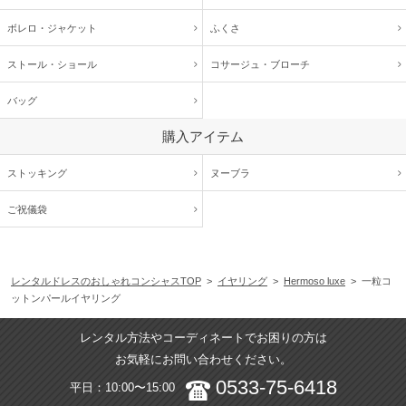
ボレロ・ジャケット
ふくさ
ストール・ショール
コサージュ・
ブローチ
バッグ
購入アイテム
ストッキング
ヌーブラ
ご祝儀袋
レンタルドレスのおしゃれコンシャスTOP
>
イヤリング
>
Hermoso luxe
> 一粒コ
ットンパールイヤリング
レンタル方法やコーディネートでお困りの方は
お気軽にお問い合わせください。
0533-75-6418
平日：10:00〜15:00