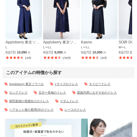
Apploberry 東京ソワール
Apploberry 東京ソワール
Kaene
L
L〜LL
L〜LL
M〜L
6泊7日
10,990
6泊7日
8,990
6泊7日
10,990
6泊7日
19,
円
円
円
19件
158件
18件
このアイテムの特徴から探す
Apploberry 東京ソワール
Lサイズのドレス
ネイビードレス
ロングドレス
五分〜長袖のドレス
親族列席におすすめのドレス
新郎新婦の母親向けのドレス
マダムドレス
ヘアセット後の着用OKのドレス
レースのドレス