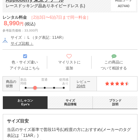
商品コード
レースドッキング品ありネイビードレス (L)
A07440
レンタル料金
［2泊3日〜6泊7日まで同一料金］
8,990
円
(税込)
参考販売価格：33,000円
サイズ ： L （タグ表記 : 11AR）
サイズ比較
色・サイズ違い
マイリストに
この商品に
アイテムはこちら
追加
ついて相談する
新品
普通
使用感
商品の
レビュー
同様
あり
状態
204件
おしゃコン
サイズ
ブランド
Eye's
商品情報
説明
サイズ目安
当店のサイズ基準で普段11号(L)程度の方におすすめ(メーカーのタグ
表記は「11AR」)