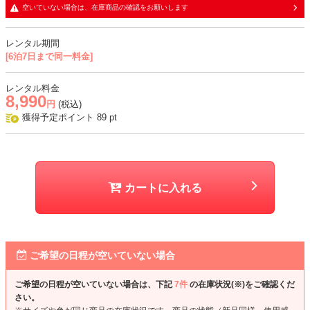
・トップス部分はレース生地に同色裏地の二枚重ね
空いていない場合は、在庫商品の確認をお願いします
・デコルテと背中、袖部分はレース生地とチュール生地の二枚重ね
で、透け感あり
レンタル期間
・スカート部分は柔らかなジョーゼット生地に同色裏地の二枚重ね
[6泊7日まで同一料金]
おすすめシーン
レンタル料金
8,990
結婚式、二次会、パーティー、顔合わせ、お食事会、式典など
円
(税込)
獲得予定ポイント
89
pt
カートに入れる
ご希望の日程が空いていない場合
ご希望の日程が空いていない場合は、下記
7件
の在庫状況(※)をご確認くだ
さい。