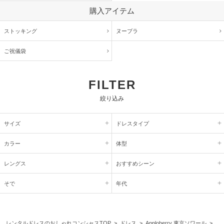
購入アイテム
ストッキング
ヌーブラ
ご祝儀袋
FILTER
絞り込み
サイズ
ドレスタイプ
カラー
体型
レングス
おすすめシーン
そで
年代
レンタルドレスのおしゃれコンシャスTOP
>
ドレス
>
Apploberry 東京ソワール
>