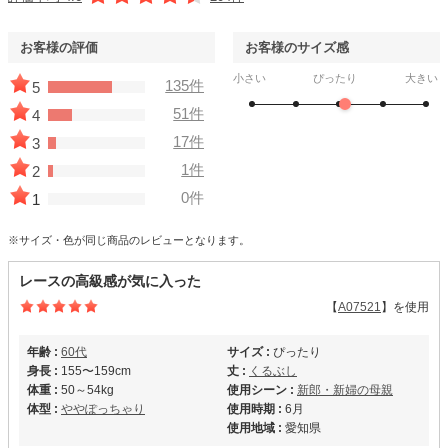
お客様の評価
お客様のサイズ感
小さい
ぴったり
大きい
135件
5
51件
4
17件
3
1件
2
0件
1
※サイズ・色が同じ商品のレビューとなります。
レースの高級感が気に入った
【
A07521
】を使用
年齢 :
60代
サイズ :
ぴったり
身長 :
155〜159cm
丈 :
くるぶし
体重 :
50～54kg
使用シーン :
新郎・新婦の母親
体型 :
ややぽっちゃり
使用時期 :
6月
使用地域 :
愛知県