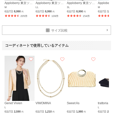
Apploberry 東京ソワール
Apploberry 東京ソワール
Apploberry 東京ソワール
M
LL
3L
M
6泊7日
8,990
6泊7日
8,990
6泊7日
8,990
6泊7日
12,
円
円
円
205件
109件
154件
サイズ比較
コーディネートで使用しているアイテム
Genet Vivien
VIWOMINA
Sweet As
trattoria
L
L
6泊7日
2,590
6泊7日
1,210
6泊7日
1,980
6泊7日
2,3
円
円
円