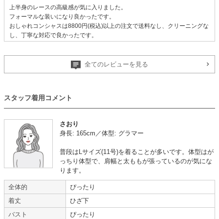
上半身のレースの高級感が気に入りました。
フォーマルな装いになり良かったです。
おしゃれコンシャスは8800円(税込)以上の注文で送料なし、クリーニングな
し、丁寧な対応で良かったです。
また利用したいです。
ありがとうございました。
全てのレビューを見る
写真で見たイメージ通り
【
A07439
】を使用
スタッフ着用コメント
年齢 :
60代
サイズ :
ぴったり
さおり
身長 :
160〜164cm
丈 :
ひざより下
身長: 165cm／体型: グラマー
体重 :
55～59kg
使用シーン :
親族の結婚式
体型 :
標準
使用時期 :
6月
普段はLサイズ(11号)を着ることが多いです。体型はが
使用地域 :
東京都
っちり体型で、肩幅と太ももが張っているのが気にな
ります。
ドレスは写真で見たイメージ通りの品で、サイズもピッタリで非常に良かっ
た。
全体的
ぴったり
この年齢になると、衣類を含めて物を増やしたくないので、必要な時に借り
られるのはとても良いと思う。
着丈
ひざ下
価格もリーズナブルだと感じる。
バスト
ぴったり