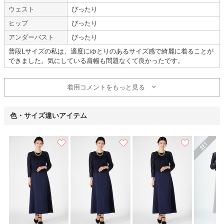
【一緒に注文した商品】
ウェスト
ぴったり
ヒップ
ぴったり
アンダーバスト
ぴったり
普段Lサイズの私は、適度にゆとりのあるサイズ感で綺麗に着ることが
Genet Vivien
できました。気にしている肩幅も問題なくて良かったです。
【
A08591
】を使用
着用コメントをもっと見る
年齢 :
50代
サイズ :
ぴったり
身長 :
155〜159cm
丈 :
くるぶし
色・サイズ違いアイテム
体重 :
50～54kg
使用シーン :
新郎・新婦の母親
体型 :
標準
使用時期 :
5月
使用地域 :
埼玉県