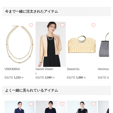
今まで一緒に注文されたアイテム
VIWOMINA
Genet Vivien
Sweet As
Hermoso l
L
6泊7日
1,210
6泊7日
2,590
6泊7日
1,980
6泊7日
1,9
円
円
円
よく一緒に見られているアイテム