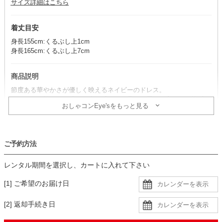
サイズ詳細はこちら
着丈目安
身長155cm:くるぶし上1cm
身長165cm:くるぶし上7cm
商品説明
節度ある華やかさが優しく映えるネイビーのドレス。
スカートに施された繊細な光沢感が、気品を一層引き立て、正統派の
おしゃコンEye'sをもっと見る
エレガントなスタイルを実現します。
コーデのポイント
ご予約方法
シャンパンカラーのアイテムを合わせれば、落ち着いた中に優しさと
華やかさを感じるコーディネートに仕上がります。
レンタル期間を選択し、カートに入れて下さい
クールな印象がお好みの場合は、シルバーカラーのアイテムもおすす
め。
[1] ご希望のお届け日
透け感があるので、肩紐のないインナーを着用すると安心です。
[2] 返却手続き日
生地