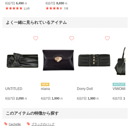
6泊7日
6,490
6泊7日
8,690
円
円
11件
7件
よく一緒に見られているアイテム
UNTITLED
niana
Dorry Doll
VIWOMIN
6泊7日
2,090
6泊7日
1,990
6泊7日
1,980
6泊7日
1,8
円
円
円
このアイテムの特徴から探す
Cachellie
ブラックのバッグ