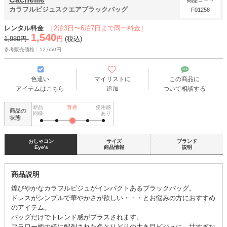
商品コード
カラフルビジュスクエアブラックバッグ
F01258
レンタル料金
［2泊3日〜6泊7日まで同一料金］
1,540
1,980円
円
(税込)
参考販売価格：12,650円
色違い
マイリストに
この商品に
アイテムはこちら
追加
ついて相談する
新品
普通
使用感
商品の
同様
あり
状態
おしゃコン
サイズ
ブランド
Eye's
商品情報
説明
商品説明
煌びやかなカラフルビジュがインパクトあるブラックバッグ。
ドレスがシンプルで華やかさが欲しい・・・とお悩みの方におすすめ
のアイテム。
バッグだけでトレンド感がプラスされます。
フラワー柄の様に配列された色とりどりの大き目ビジュに、甘すぎな