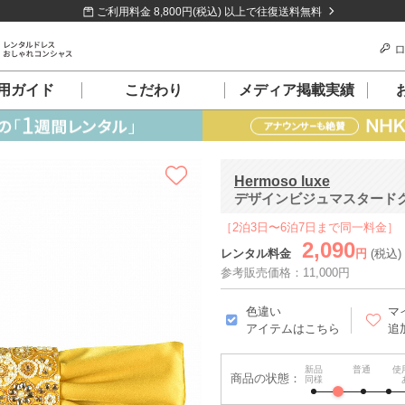
ご利用料金 8,800円(税込) 以上で往復送料無料
ロ
用ガイド
こだわり
メディア掲載実績
Hermoso luxe
デザインビジュマスタード
［2泊3日〜6泊7日まで同一料金］
2,090
レンタル料金
円
(税込)
参考販売価格：11,000円
色違い
マ
アイテムはこちら
追
新品
普通
使
商品の状態：
同様