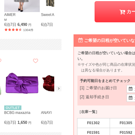
カ
AIMER
Sweet As
M
6泊7日
6,490
6泊7日
660
円
円
1304件
ご希望の日程が空いていな
ご希望の日程が空いていない場合
い。
※サイズや色が同じ商品の在庫状
は異なる場合があります。
予約可能日をまとめてチェック
[1] ご希望のお届け日
[2] 返却手続き日
［在庫一覧］
BCBG maxazria
ANAYI
組曲プリエ
Agreable
6泊7日
1,650
6泊7日
2,090
6泊7日
1,980
6泊7日
1,9
F01302
F01305
円
円
円
F01591
F01592