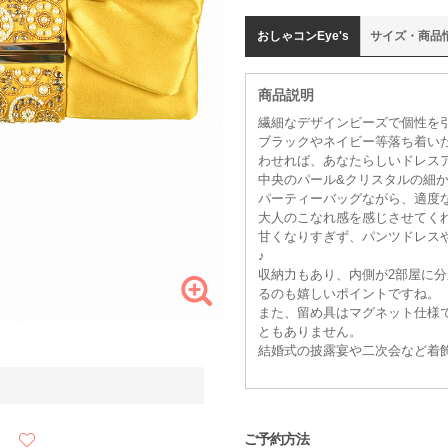
おしゃコン
Eye's
サイズ
・
商品
商品説明
繊細なデザインビーズで個性を
ブラックやネイビー等落ち着い
わせれば、あなたらしいドレス
中央のパール&クリスタルの細
パーティーバッグながら、適度
大人のこなれ感を感じさせてく
甘くなりすぎず、パンツドレス
♪
収納力もあり、内側が2部屋に
るのも嬉しいポイントですね。
また、留め具はマグネット仕様
ともありません。
結婚式の披露宴や二次会など着
ご予約方法