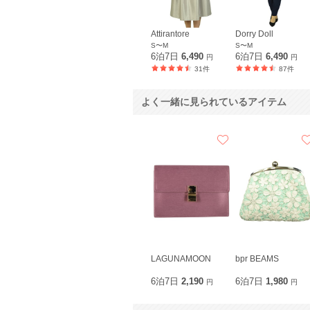
Attirantore
Dorry Doll
S〜M
S〜M
6泊7日
6,490
6泊7日
6,490
円
円
31件
87件
よく一緒に見られているアイテム
LAGUNAMOON
bpr BEAMS
6泊7日
2,190
6泊7日
1,980
円
円