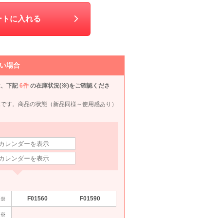
ートに入れる
い場合
は、下記
6件
の在庫状況(※)をご確認くださ
況です。商品の状態（新品同様～使用感あり）
Cachellie
ANAYI
Cachellie
mebe
80
6泊7日
1,870
6泊7日
2,200
6泊7日
1,540
6泊
F01560
F01590
※
円
円
円
円
※