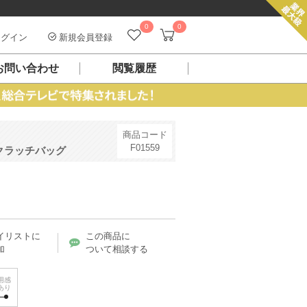
0
0
グイン
新規会員登録
お問い合わせ
閲覧履歴
商品コード
F01559
クラッチバッグ
イリストに
この商品に
加
ついて相談する
用感
あり