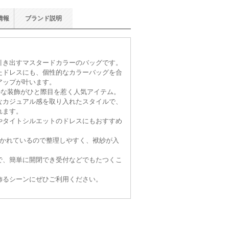
情報
ブランド
説明
引き出すマスタードカラーのバッグです。
たドレスにも、個性的なカラーバッグを合
アップが叶います。
かな装飾がひと際目を惹く人気アイテム。
なカジュアル感を取り入れたスタイルで、
れます。
やタイトシルエットのドレスにもおすすめ
分かれているので整理しやすく、袱紗が入
で、簡単に開閉でき受付などでもたつくこ
飾るシーンにぜひご利用ください。