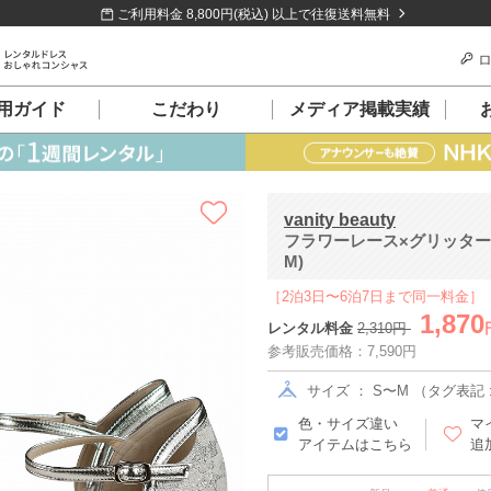
ご利用料金 8,800円(税込) 以上で往復送料無料
ロ
用ガイド
こだわり
メディア掲載実績
vanity beauty
フラワーレース×グリッター
M)
［2泊3日〜6泊7日まで同一料金］
1,870
レンタル料金
2,310円
参考販売価格：7,590円
サイズ ： S〜M （タグ表記 :
色・サイズ違い
マ
アイテムはこちら
追