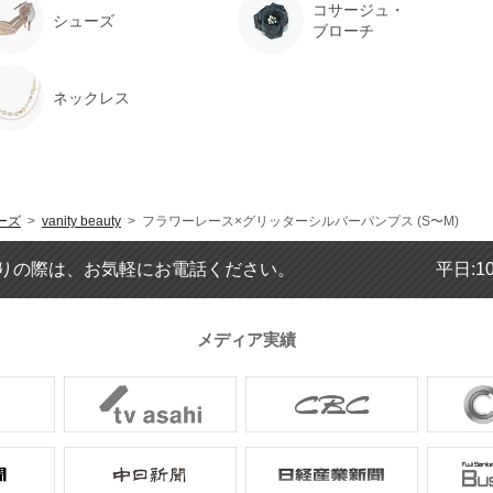
コサージュ・
シューズ
ブローチ
ネックレス
ーズ
>
vanity beauty
> フラワーレース×グリッターシルバーパンプス (S〜M)
りの際は、お気軽にお電話ください。
平日:1
メディア実績