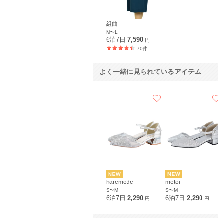
組曲
M〜L
6泊7日
7,590
円
70件
よく一緒に見られているアイテム
haremode
metoi
S〜M
S〜M
6泊7日
2,290
6泊7日
2,290
円
円