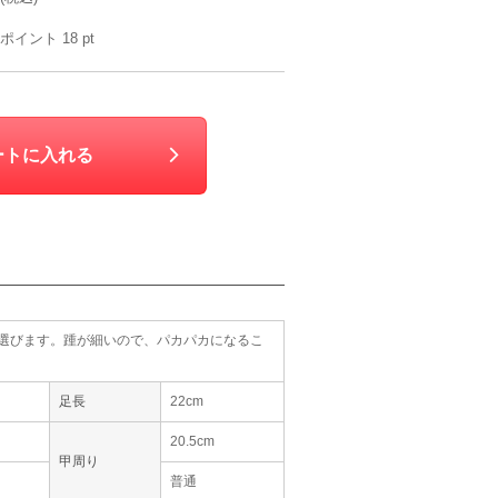
ポイント
18
pt
ートに入れる
ズを選びます。踵が細いので、パカパカになるこ
足長
22cm
metoi
trattoria
trattoria
tratto
S
M
S
M
20.5cm
90
6泊7日
2,290
6泊7日
2,310
6泊7日
2,310
6泊
円
円
円
円
甲周り
普通