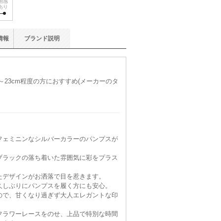
用感
あり
情報
ブランド
説明
m～23cm程度の方におすすめ(メーカーのタ
フェミニンなシルバーカラーのパンプスが
ブラックの落ち着いた雰囲気に彩をプラス
たデザインがお洒落で目を惹きます。
久しぶりにパンプスを履く方にも安心。
ので、甘くなり過ぎず大人エレガントな印
フラワーレースをのせ、上品で特別な時間