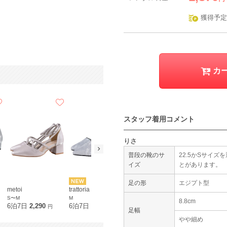
獲得予定
カ
スタッフ着用コメント
りさ
普段の靴のサ
22.5かSサイ
イズ
とがあります。
足の形
エジプト型
metoi
trattoria
trattoria
metoi
S〜M
M
S
M
8.8cm
6泊7日
2,290
6泊7日
2,190
6泊7日
2,190
6泊7日
2,2
円
円
円
足幅
やや細め