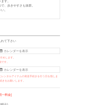
きます。
ので、歩きやすさも抜群。
さい。
入れて下さい
すすめします。
能です。
にレンタルアイテムの発送手続きを行う日を指しま
手続きをお願いします。
同一料金]
(税込)