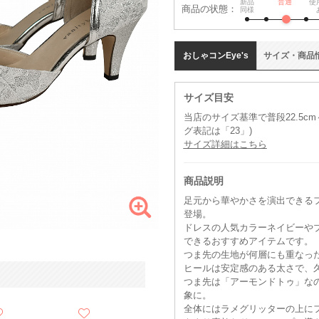
新品
普通
使
商品の状態：
同様
おしゃコン
Eye's
サイズ
・
商品
サイズ目安
当店のサイズ基準で普段22.5c
グ表記は「23」)
サイズ詳細はこちら
商品説明
足元から華やかさを演出できる
登場。
ドレスの人気カラーネイビーや
できるおすすめアイテムです。
つま先の生地が何層にも重なっ
ヒールは安定感のある太さで、
つま先は「アーモンドトゥ」な
象に。
全体にはラメグリッターの上に