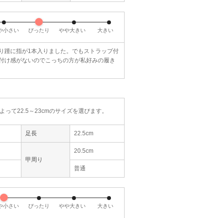
や小さい
ぴったり
やや大きい
大きい
り踵に指が1本入りました。でもストラップ付
付け感がないのでこっちの方が私好みの履き
って22.5～23cmのサイズを選びます。
足長
22.5cm
20.5cm
甲周り
普通
や小さい
ぴったり
やや大きい
大きい