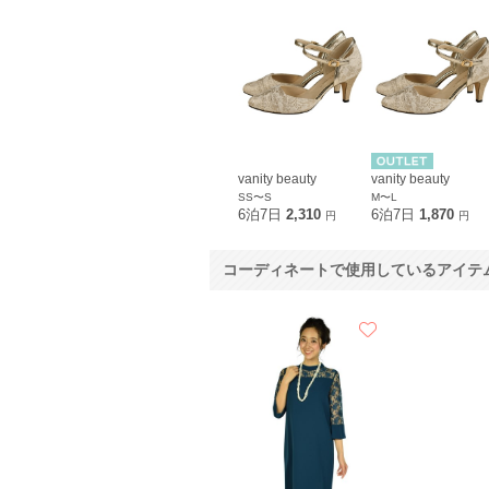
vanity beauty
vanity beauty
SS〜S
M〜L
6泊7日
2,310
6泊7日
1,870
円
円
コーディネートで使用しているアイテ