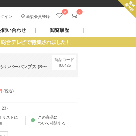
0
0
グイン
新規会員登録
お問い合わせ
閲覧履歴
商品コード
H00426
シルバーパンプス (S〜
円
(税込)
 23）
イリストに
この商品に
加
ついて相談する