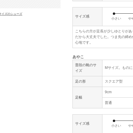
サイズのシューズ
サイズ感
小さい
や
こちらの方が足長が少しゆとりがあ
だから大丈夫でした。つま先の締め
心地です。
あやこ
普段の靴のサ
Mサイズ。ものによ
イズ
足の形
スクエア型
9cm
足幅
普通
サイズ感
小さい
や