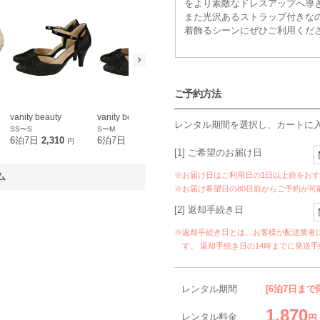
をより素敵なドレスアップへ導
また光沢あるストラップ付きな
着飾るシーンにぜひご利用くだ
ご予約方法
vanity beauty
vanity beauty
vanity beauty
レンタル期間を選択し、カートに
SS〜S
S〜M
M〜L
6泊7日
2,310
6泊7日
2,310
6泊7日
1,870
円
円
円
[1] ご希望のお届け日
※お届け日はご利用日の1日以上前をお
ム
※お届け希望日の80日前からご予約が可
[2] 返却手続き日
※返却手続き日とは、お客様が配送業者
す。 返却手続き日の14時までに発送
レンタル期間
[6泊7日まで
1,870
レンタル料金
円