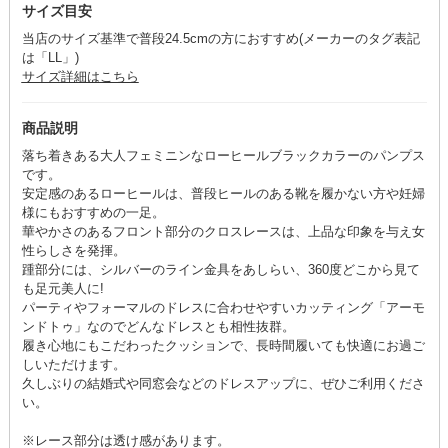
サイズ目安
当店のサイズ基準で普段24.5cmの方におすすめ(メーカーのタグ表記
は「LL」)
サイズ詳細はこちら
商品説明
落ち着きある大人フェミニンなローヒールブラックカラーのパンプス
です。
安定感のあるローヒールは、普段ヒールのある靴を履かない方や妊婦
様にもおすすめの一足。
華やかさのあるフロント部分のクロスレースは、上品な印象を与え女
性らしさを発揮。
踵部分には、シルバーのライン金具をあしらい、360度どこから見て
も足元美人に!
パーティやフォーマルのドレスに合わせやすいカッティング「アーモ
ンドトゥ」なのでどんなドレスとも相性抜群。
履き心地にもこだわったクッションで、長時間履いても快適にお過ご
しいただけます。
久しぶりの結婚式や同窓会などのドレスアップに、ぜひご利用くださ
い。
※レース部分は透け感があります。