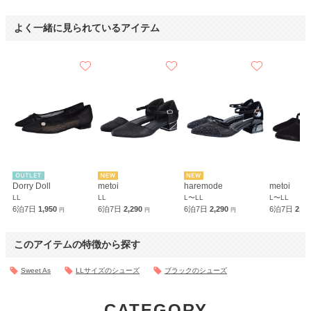
よく一緒に見られているアイテム
Dorry Doll
metoi
haremode
metoi
LL
LL
L〜LL
L〜LL
6泊7日
1,950
6泊7日
2,290
6泊7日
2,290
6泊7日
2,2
円
円
円
このアイテムの特徴から探す
Sweet As
LLサイズのシューズ
ブラックのシューズ
CATEGORY