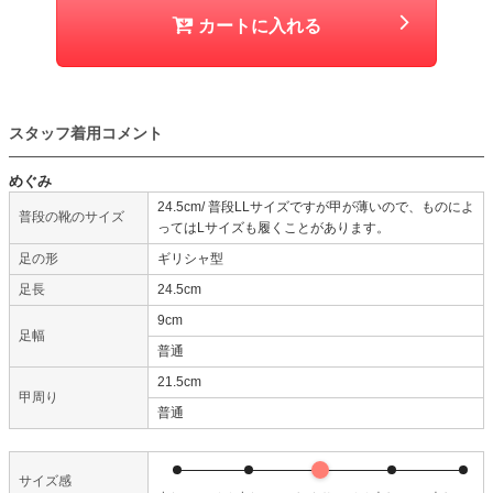
カートに入れる
スタッフ着用コメント
めぐみ
24.5cm/ 普段LLサイズですが甲が薄いので、ものによ
普段の靴のサイズ
ってはLサイズも履くことがあります。
足の形
ギリシャ型
足長
24.5cm
9cm
足幅
普通
21.5cm
甲周り
普通
サイズ感