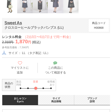
Sweet As
商品コード
クロスローヒールブラックパンプス (LL)
H00868
レンタル料金
［2泊3日〜6泊7日まで同一料金］
1,870
2,310円
円
(税込)
参考販売価格：7,590円
サイズ ： LL （タグ表記 : LL）
マイリストに
この商品に
追加
ついて相談する
新品
普通
使用感
商品の
同様
あり
状態
おしゃコン
サイズ
ブランド
Eye's
商品情報
説明