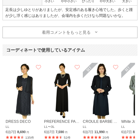
小さい
やや小さい
ぴったり
やや大きい
大きい
足長は少しゆとりがありましたが、安定感のある履き心地でした。歩くと踵
が少し浮く感じはありましたが、会場内を歩くだけなら問題ないかな。
着用コメントをもっと見る
コーディネートで使用しているアイテム
DRESS DECO
PREFERENCE PARTY'S
CROULE BARBE イギン
White Jool
LL
LL〜3L
LL
LL
6泊7日
8,690
6泊7日
7,590
6泊7日
11,990
6泊7日
8,5
円
円
円
135件
52件
20件