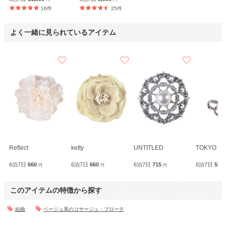
16件
25件
よく一緒に見られているアイテム
Reflect
ketty
UNTITLED
TOKYO SO
6泊7日
660
6泊7日
660
6泊7日
715
6泊7日
590
円
円
円
このアイテムの特徴から探す
組曲
ベージュ系のコサージュ・ブローチ