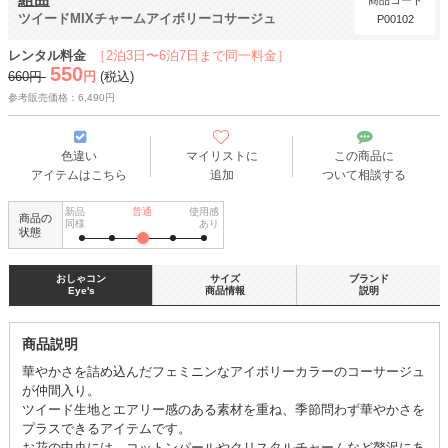
商品コード
ツイードMIXチャームアイボリーコサージュ
P00102
レンタル料金
［2泊3日〜6泊7日まで同一料金］
550
660円
円
(税込)
参考販売価格：6,490円
色違い
マイリストに
この商品に
アイテムはこちら
追加
ついて相談する
新品
普通
使用感
商品の
同様
あり
状態
おしゃコン
サイズ
ブランド
Eye's
商品情報
説明
商品説明
華やかさを詰め込んだフェミニンなアイボリーカラーのコーサージュ
が仲間入り。
ツイード生地とエアリー感のある素材を重ね、季節問わず華やかさを
プラスできるアイテムです。
お花の中央には、コットンパールやクリスタルチャームなど贅沢にあ