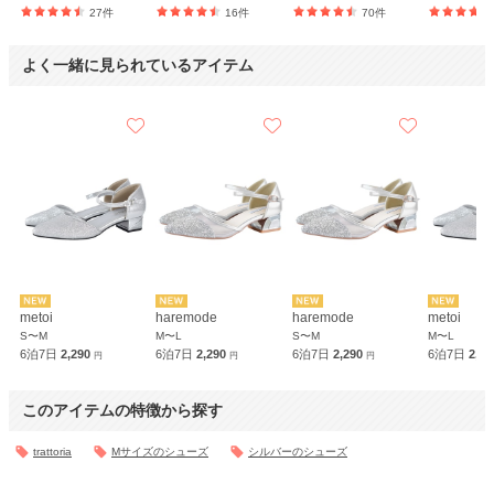
27件
16件
70件
よく一緒に見られているアイテム
metoi
haremode
haremode
metoi
S〜M
M〜L
S〜M
M〜L
6泊7日
2,290
6泊7日
2,290
6泊7日
2,290
6泊7日
2,2
円
円
円
このアイテムの特徴から探す
trattoria
Mサイズのシューズ
シルバーのシューズ