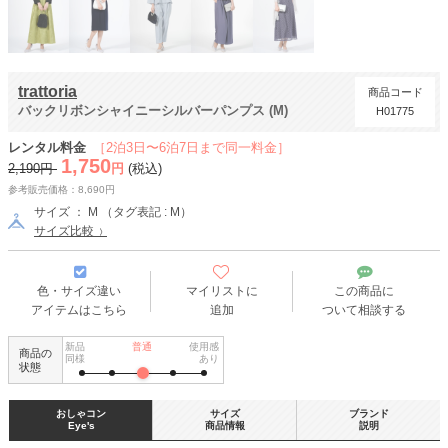
trattoria
商品コード
バックリボンシャイニーシルバーパンプス (M)
H01775
レンタル料金
［2泊3日〜6泊7日まで同一料金］
1,750
2,190円
円
(税込)
参考販売価格：8,690円
サイズ ： M （タグ表記 : M）
サイズ比較
色・サイズ違い
マイリストに
この商品に
アイテムはこちら
追加
ついて相談する
新品
普通
使用感
商品の
同様
あり
状態
おしゃコン
サイズ
ブランド
Eye's
商品情報
説明