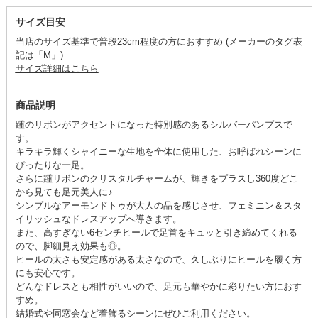
サイズ目安
当店のサイズ基準で普段23cm程度の方におすすめ (メーカーのタグ表
記は「M」)
サイズ詳細はこちら
商品説明
踵のリボンがアクセントになった特別感のあるシルバーパンプスで
す。
キラキラ輝くシャイニーな生地を全体に使用した、お呼ばれシーンに
ぴったりな一足。
さらに踵リボンのクリスタルチャームが、輝きをプラスし360度どこ
から見ても足元美人に♪
シンプルなアーモンドトゥが大人の品を感じさせ、フェミニン＆スタ
イリッシュなドレスアップへ導きます。
また、高すぎない6センチヒールで足首をキュッと引き締めてくれる
ので、脚細見え効果も◎。
ヒールの太さも安定感がある太さなので、久しぶりにヒールを履く方
にも安心です。
どんなドレスとも相性がいいので、足元も華やかに彩りたい方におす
すめ。
結婚式や同窓会など着飾るシーンにぜひご利用ください。