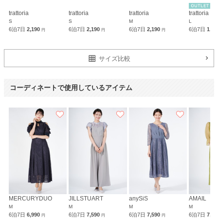
trattoria
trattoria
trattoria
trattoria
S
S
M
L
6泊7日
2,190
6泊7日
2,190
6泊7日
2,190
6泊7日
1,7
円
円
円
サイズ比較
コーディネートで使用しているアイテム
MERCURYDUO
JILLSTUART
anySiS
AMAIL
M
M
M
M
6泊7日
6,990
6泊7日
7,590
6泊7日
7,590
6泊7日
7,9
円
円
円