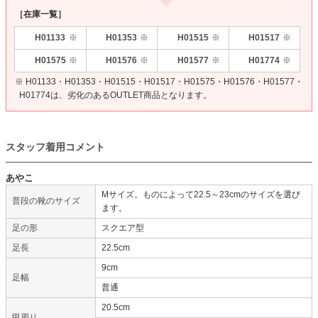
［在庫一覧］
H01133
H01353
H01515
H01517
※
※
※
※
H01575
H01576
H01577
H01774
※
※
※
※
※ H01133・H01353・H01515・H01517・H01575・H01576・H01577・
H01774は、劣化のあるOUTLET商品となります。
スタッフ着用コメント
あやこ
Mサイズ。ものによって22.5～23cmのサイズを選び
普段の靴のサイズ
ます。
足の形
スクエア型
足長
22.5cm
9cm
足幅
普通
20.5cm
甲周り