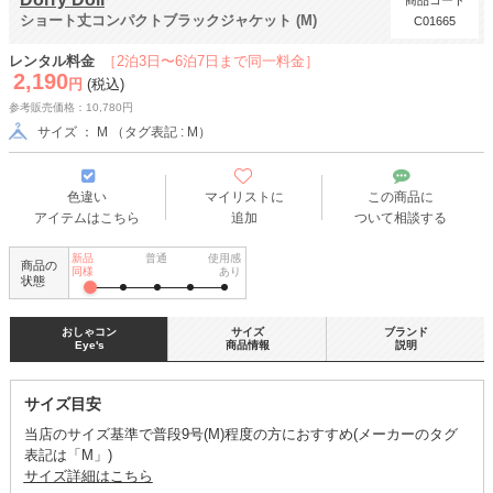
商品コード
ショート丈コンパクトブラックジャケット (M)
C01665
レンタル料金
［2泊3日〜6泊7日まで同一料金］
2,190
円
(税込)
参考販売価格：10,780円
サイズ ： M （タグ表記 : M）
色違い
マイリストに
この商品に
アイテムはこちら
追加
ついて相談する
新品
普通
使用感
商品の
同様
あり
状態
おしゃコン
サイズ
ブランド
Eye's
商品情報
説明
サイズ目安
当店のサイズ基準で普段9号(M)程度の方におすすめ(メーカーのタグ
表記は「M」)
サイズ詳細はこちら