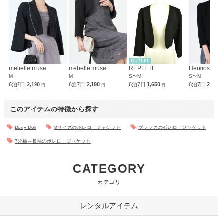
mebelle muse
mebelle muse
REPLETE
Hermoso
M
M
S〜M
S〜M
6泊7日
2,190
6泊7日
2,190
6泊7日
1,650
6泊7日
2,0
円
円
円
このアイテムの特徴から探す
Dorry Doll
Mサイズのボレロ・ジャケット
ブラックのボレロ・ジャケット
7分袖～長袖のボレロ・ジャケット
CATEGORY
カテゴリ
レンタルアイテム