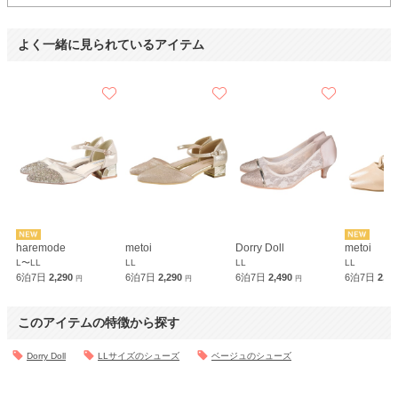
よく一緒に見られているアイテム
haremode
metoi
Dorry Doll
metoi
L〜LL
LL
LL
LL
6泊7日
2,290
6泊7日
2,290
6泊7日
2,490
6泊7日
2,2
円
円
円
このアイテムの特徴から探す
Dorry Doll
LLサイズのシューズ
ベージュのシューズ