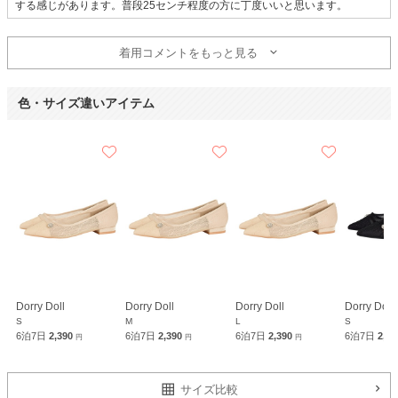
する感じがあります。普段25センチ程度の方に丁度いいと思います。
着用コメントをもっと見る
色・サイズ違いアイテム
Dorry Doll
Dorry Doll
Dorry Doll
Dorry Doll
S
M
L
S
6泊7日
2,390
6泊7日
2,390
6泊7日
2,390
6泊7日
2,3
円
円
円
サイズ比較