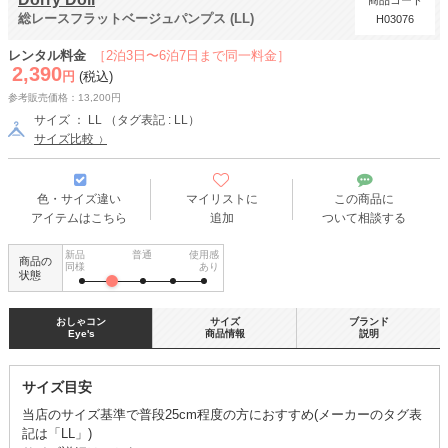
商品コード
総レースフラットベージュパンプス (LL)
H03076
レンタル料金
［2泊3日〜6泊7日まで同一料金］
2,390
円
(税込)
参考販売価格：13,200円
サイズ ： LL （タグ表記 : LL）
サイズ比較
色・サイズ違い
マイリストに
この商品に
アイテムはこちら
追加
ついて相談する
新品
普通
使用感
商品の
同様
あり
状態
おしゃコン
サイズ
ブランド
Eye's
商品情報
説明
サイズ目安
当店のサイズ基準で普段25cm程度の方におすすめ(メーカーのタグ表
記は「LL」)