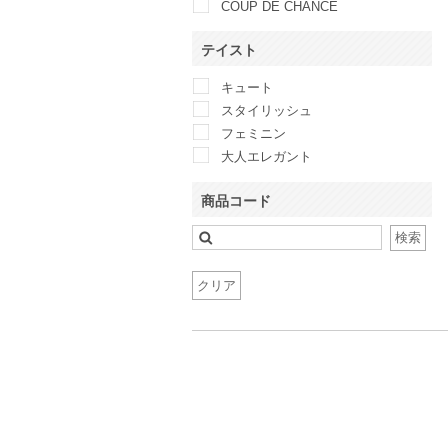
COUP DE CHANCE
DELLISE NOIR
テイスト
DE TER NL
Dorry Doll
キュート
et.UNiVER
スタイリッシュ
Fossil
フェミニン
Hermoso
大人エレガント
Hermoso luxe
INDIVI
商品コード
JILLSTUART
JUSGLITTY
検索
Kaene
ketty
クリア
MAYGLOBE Veil
mebelle muse
Million Carats
nano・universe
PEYTON PLACE
Reflect
Rirandture