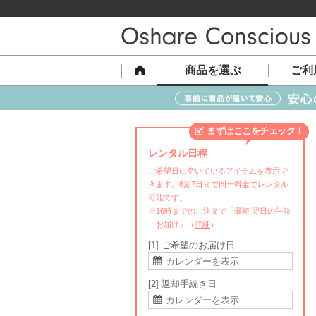
商品を選ぶ
ご利
まずはここをチェック！
レンタル日程
ご希望日に空いているアイテムを表示で
きます。6泊7日まで同一料金でレンタル
可能です。
※16時までのご注文で「最短 翌日の午前
お届け」（
詳細
）
[1] ご希望のお届け日
[2] 返却手続き日