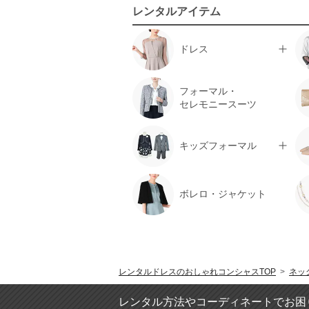
レンタルアイテム
Selected
SOUP
STRAWBERRY-FIELDS
ドレス
SunaUna
TOKYO SOIR
フォーマル・
UNTITLED
セレモニースーツ
URBAN RESEARCH
VIWOMINA
22 OCTOBRE
キッズフォーマル
23区
組曲
自由区
ボレロ・ジャケット
レンタルドレスのおしゃれコンシャスTOP
>
ネッ
レンタル方法やコーディネートでお困